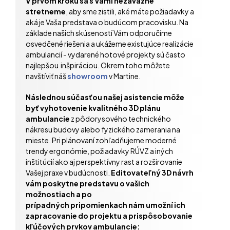
V prvom kroku sa s Vami nezáväzne
stretneme
, aby sme zistili, aké máte požiadavky a
aká je Vaša predstava o budúcom pracovisku. Na
základe našich skúseností Vám odporučíme
osvedčené riešenia a ukážeme existujúce realizácie
ambulancií - vydarené hotové projekty sú často
najlepšou inšpiráciou. Okrem toho môžete
navštíviť náš
showroom
v Martine.
Následnou súčasťou našej asistencie môže
byť vyhotovenie kvalitného 3D plánu
ambulancie
z pôdorysového technického
nákresu budovy alebo fyzického zamerania na
mieste. Pri plánovaní zohľadňujeme moderné
trendy ergonómie, požiadavky RÚVZ a iných
inštitúcií ako aj perspektívny rast a rozširovanie
Vašej praxe v budúcnosti.
Editovateľný 3D návrh
vám poskytne predstavu o vašich
možnostiach a po
prípadných pripomienkach nám umožní ich
zapracovanie do projektu a prispôsobovanie
kľúčových prvkov ambulancie: