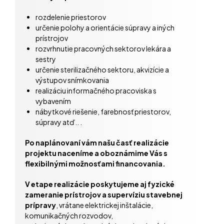
rozdelenie priestorov
určenie polohy a orientácie súpravy a iných
prístrojov
rozvrhnutie pracovných sektorov lekára a
sestry
určenie sterilizačného sektoru, akvizície a
výstupov snímkovania
realizáciu informačného pracoviska s
vybavením
nábytkové riešenie, farebnosť priestorov,
súpravy atď.. .
Po naplánovaní vám našu časť realizácie
projektu naceníme a oboznámime Vás s
flexibilnými možnosťami financovania.
V etape realizácie poskytujeme aj fyzické
zameranie prístrojov a supervíziu stavebnej
prípravy
, vrátane elektrickej inštalácie,
komunikačných rozvodov,