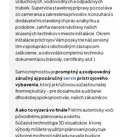
vzduchových, vodovodných a odpadových
trubiek. Supervízia stavebnej prípravy pozostáva
zo zamerania a zakreslenia prívodov, konzultácií s
dodávateľmi stavebných prác a nábytku a
podobne, zahŕňa viaceré návštevy našich
skúsených technikov v mieste inštalácie. Okrem
inštalácie prístrojov Vám poskytne náš servisný
tím v spolupráci s obchodným zástupcom
zaškolenie, a odovzdá kompletnú technickú
dokumentáciu (návody, certifikáty atď.)
Samozrejmosťou je
promptný a zodpovedný
záručný aj pozáručný
servis
prístrojového
vybavenia
, ktorý je kľúčovou súčasťou našej
firemnej kultúry - pre dosiahnutie a udržanie
dlhodobej spokojnosti vás, našich zákazníkov.
A ako to vyzerá vo finále?
Veľmi autenticky voči
pôvodnému plánovaniu a návrhu.
Súčasná technológia 3D vizualizácie, ktorej
výhody môžete využiť pri plánovaní poskytuje
výborné možnosti náhľadu na vaše budúce