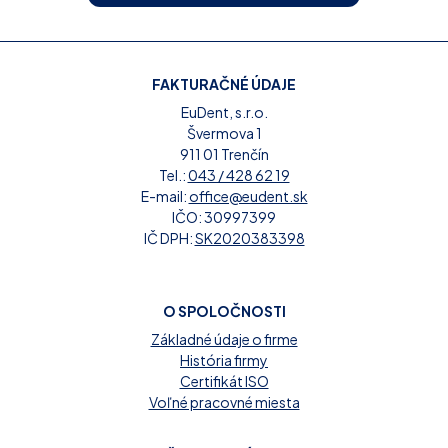
FAKTURAČNÉ ÚDAJE
EuDent, s.r.o.
Švermova 1
911 01 Trenčín
Tel.:
043 / 428 62 19
E-mail:
office@eudent.sk
IČO: 30997399
IČ DPH:
SK2020383398
O SPOLOČNOSTI
Základné údaje o firme
História firmy
Certifikát ISO
Voľné pracovné miesta