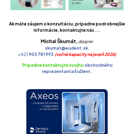
Ak máte záujem o konzultáciu, prípadne podrobnejšie
informácie, kontaktujte nás ...
Michal Škumát
,
dizajnér
skumat
@
eudent
.
sk
,
+421
903
781
993
(voľné kapacity na jeseň 2026)
Prípadne kontaktujte svojho
obchodného
reprezentanta EuDent
.