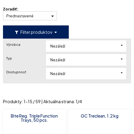
Zoradiť:
Prednastavené
Filter produktov
Výrobca
Nezáleží
Typ
Nezáleží
Dostupnosť
Nezáleží
Produkty:
1
-
15
/
59
| Aktuálna strana:
1
/
4
Bite Reg. Triple Function
GC Treclean, 1.2 kg
Trays, 50 pcs.