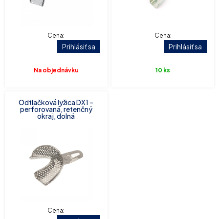
Cena:
Cena:
Prihlásiť sa
Prihlásiť sa
Na objednávku
10 ks
Odtlačková lyžica DX1 –
perforovaná, retenčný
okraj, dolná
Cena: