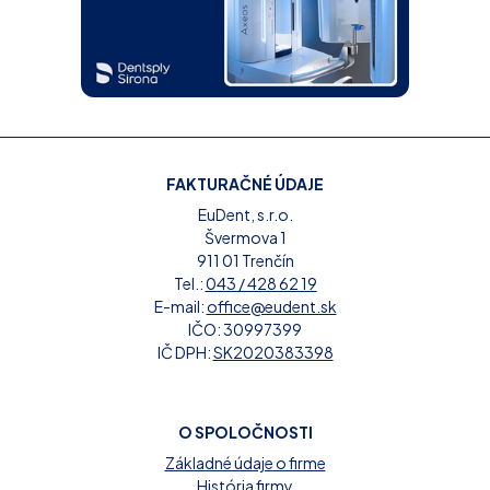
FAKTURAČNÉ ÚDAJE
EuDent, s.r.o.
Švermova 1
911 01 Trenčín
Tel.:
043 / 428 62 19
E-mail:
office@eudent.sk
IČO: 30997399
IČ DPH:
SK2020383398
O SPOLOČNOSTI
Základné údaje o firme
História firmy