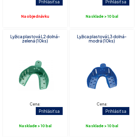
Prihlásiť sa
Prihlásiť sa
Na objednávku
Na sklade > 10 bal
Lyžica plastová L2 dolná-
Lyžica plastová L3 dolná-
zelená (10ks)
modrá (10ks)
Cena:
Cena:
Prihlásiť sa
Prihlásiť sa
Na sklade > 10 bal
Na sklade > 10 bal