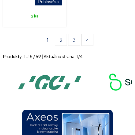
Prihlásiť sa
2 ks
1
2
3
4
Produkty:
1
-
15
/
59
| Aktuálna strana:
1
/
4