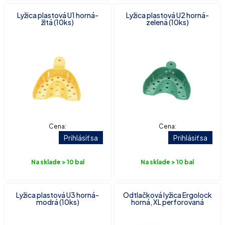
Lyžica plastová U1 horná-
Lyžica plastová U2 horná-
žltá (10ks)
zelená (10ks)
Cena:
Cena:
Prihlásiť sa
Prihlásiť sa
Na sklade > 10 bal
Na sklade > 10 bal
Lyžica plastová U3 horná-
Odtlačková lyžica Ergolock
modrá (10ks)
horná, XL perforovaná