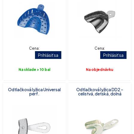
Cena:
Cena:
Prihlásiť sa
Prihlásiť sa
Na sklade > 10 bal
Na objednávku
Odtlačková lyžica Universal
Odtlačková lyžica DD2 –
perf.
celistvá, detská, dolná