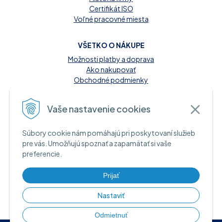
Certifikát ISO
Voľné pracovné miesta
VŠETKO O NÁKUPE
Možnosti platby a doprava
Ako nakupovať
Obchodné podmienky
Reklamačný poriadok
Kontakt
Vaše nastavenie cookies
MOŽNOSTI PLATBY
Súbory cookie nám pomáhajú pri poskytovaní služieb
A INFORMAČNÉ ZDROJE
pre vás. Umožňujú spoznať a zapamätať si vaše
preferencie.
Hotovosť pri dodaní tovaru
Bankový prevod
Platba kartou online
Prijať
Nastaviť
Odmietnuť