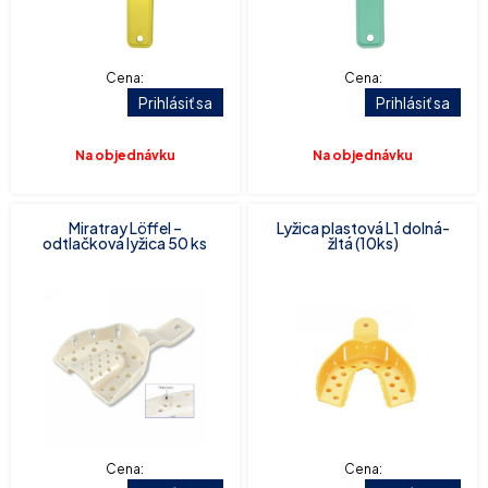
Cena:
Cena:
Prihlásiť sa
Prihlásiť sa
Na objednávku
Na objednávku
Miratray Löffel –
Lyžica plastová L1 dolná-
odtlačková lyžica 50 ks
žltá (10ks)
Cena:
Cena: