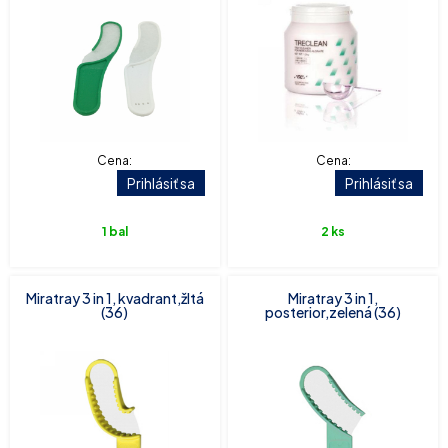
Cena:
Cena:
Prihlásiť sa
Prihlásiť sa
1 bal
2 ks
Miratray 3 in 1, kvadrant,žltá
Miratray 3 in 1,
(36)
posterior,zelená (36)