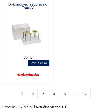
Dokončovacia súprava k
Track V
Cena:
Prihlásiť sa
Na objednávku
1
…
2
3
4
5
>|
Produkty:
1
-
15
/
161
| Aktuálna strana:
1
/
11