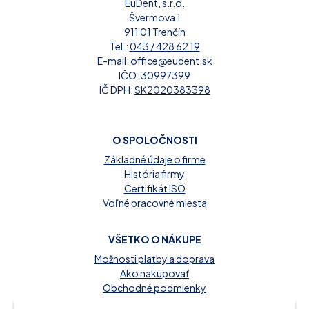
EuDent, s.r.o.
Švermova 1
911 01 Trenčín
Tel.:
043 / 428 62 19
E-mail:
office@eudent.sk
IČO: 30997399
IČ DPH:
SK2020383398
O SPOLOČNOSTI
Základné údaje o firme
História firmy
Certifikát ISO
Voľné pracovné miesta
VŠETKO O NÁKUPE
Možnosti platby a doprava
Ako nakupovať
Obchodné podmienky
Reklamačný poriadok