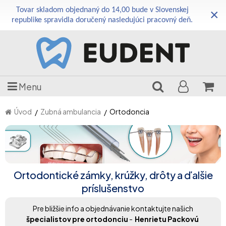
Tovar skladom objednaný do 14,00 bude v Slovenskej
×
republike spravidla doručený nasledujúci pracovný deň.
Menu
Úvod
Zubná ambulancia
Ortodoncia
Ortodontické zámky, krúžky, drôty a ďalšie
príslušenstvo
Pre bližšie info a objednávanie kontaktujte našich
špecialistov pre ortodonciu
-
Henrietu Packovú