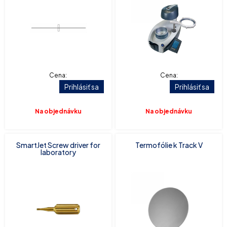
Cena:
Cena:
Prihlásiť sa
Prihlásiť sa
Na objednávku
Na objednávku
SmartJet Screw driver for
Termofólie k Track V
laboratory