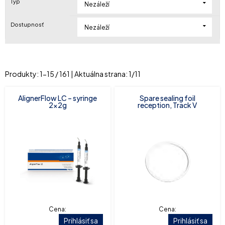
Typ
Nezáleží
Dostupnosť
Nezáleží
Produkty:
1
-
15
/
161
| Aktuálna strana:
1
/
11
AlignerFlow LC – syringe
Spare sealing foil
2x2g
reception, Track V
Cena:
Cena:
Prihlásiť sa
Prihlásiť sa