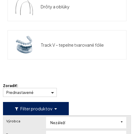
Drôty a oblúky
Track V – tepelne tvarované fólie
Zoradiť:
Prednastavené
Filter produktov
Výrobca
Nezáleží