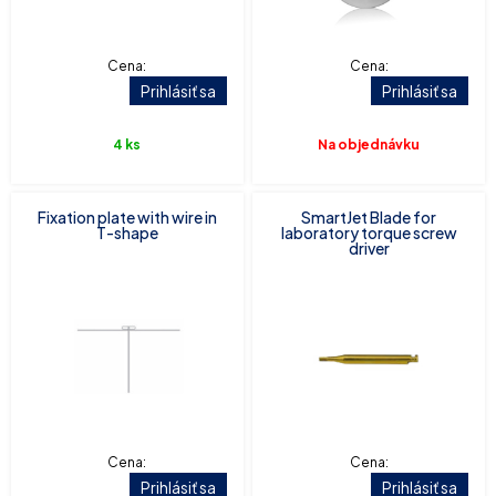
Cena:
Cena:
Prihlásiť sa
Prihlásiť sa
4 ks
Na objednávku
Fixation plate with wire in
SmartJet Blade for
T-shape
laboratory torque screw
driver
Cena:
Cena:
Prihlásiť sa
Prihlásiť sa