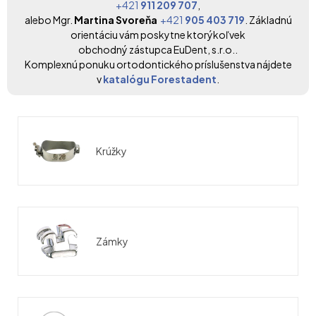
+421
911
209
707
,
alebo Mgr.
Martina Svoreňa
+421
905
403
719
. Základnú
orientáciu vám poskytne ktorýkoľvek
obchodný zástupca EuDent, s.r.o..
Komplexnú ponuku ortodontického príslušenstva nájdete
v
katalógu Forestadent
.
Krúžky
Zámky