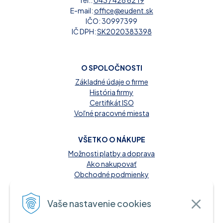
Tel.:
043 / 428 62 19
E-mail:
office@eudent.sk
IČO: 30997399
IČ DPH:
SK2020383398
O SPOLOČNOSTI
Základné údaje o firme
História firmy
Certifikát ISO
Voľné pracovné miesta
VŠETKO O NÁKUPE
Možnosti platby a doprava
Ako nakupovať
Obchodné podmienky
Reklamačný poriadok
Kontakt
Vaše nastavenie cookies
MOŽNOSTI PLATBY