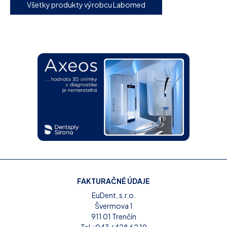
Všetky produkty výrobcu Labomed
FAKTURAČNÉ ÚDAJE
EuDent, s.r.o.
Švermova 1
911 01 Trenčín