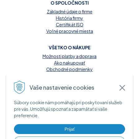
O SPOLOČNOSTI
Základné údaje o firme
História firmy
Certifikát ISO
Voľné pracovné miesta
VŠETKO O NÁKUPE
Možnosti platby a doprava
Ako nakupovať
Obchodné podmienky
Reklamačný poriadok
Kontakt
Vaše nastavenie cookies
MOŽNOSTI PLATBY
Súbory cookie nám pomáhajú pri poskytovaní služieb
A INFORMAČNÉ ZDROJE
pre vás. Umožňujú spoznať a zapamätať si vaše
preferencie.
Hotovosť pri dodaní tovaru
Bankový prevod
Platba kartou online
Prijať