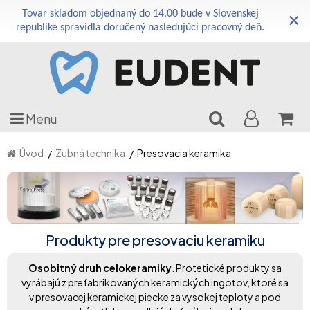
Tovar skladom objednaný do 14,00 bude v Slovenskej
×
republike spravidla doručený nasledujúci pracovný deň.
Menu
Úvod
Zubná technika
Presovacia keramika
Produkty pre presovaciu keramiku
Osobitný druh celokeramiky
. Protetické produkty sa
vyrábajú z prefabrikovaných keramických ingotov, ktoré sa
v presovacej keramickej piecke za vysokej teploty a pod