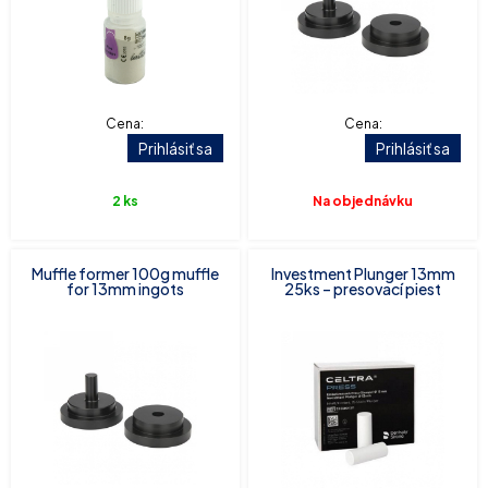
Cena:
Cena:
Prihlásiť sa
Prihlásiť sa
2 ks
Na objednávku
Muffle former 100g muffle
Investment Plunger 13mm
for 13mm ingots
25ks – presovací piest