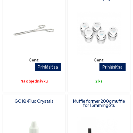
Cena:
Cena:
Prihlásiť sa
Prihlásiť sa
Na objednávku
2 ks
GC IQ/Fluo Crystals
Muffle former 200g muffle
for 13mm ingots