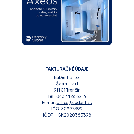
FAKTURAČNÉ ÚDAJE
EuDent, s.r.o.
Švermova 1
911 01 Trenčín
Tel.:
043 / 428 62 19
E-mail:
office@eudent.sk
IČO: 30997399
IČ DPH:
SK2020383398