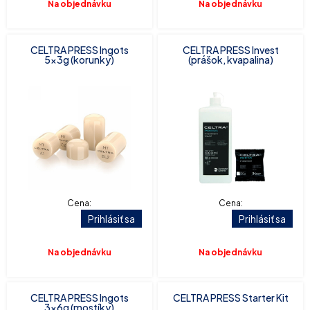
Na objednávku
Na objednávku
CELTRA PRESS Ingots
CELTRA PRESS Invest
5x3g (korunky)
(prášok, kvapalina)
Cena:
Cena:
Prihlásiť sa
Prihlásiť sa
Na objednávku
Na objednávku
CELTRA PRESS Ingots
CELTRA PRESS Starter Kit
3x6g (mostíky)