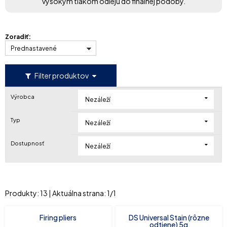
vysokým tlakom odlejú do finálnej podoby.
Zoradiť:
Prednastavené
Filter produktov
Výrobca
Nezáleží
Typ
Nezáleží
Dostupnosť
Nezáleží
Produkty:
13
| Aktuálna strana:
1
/
1
Firing pliers
DS Universal Stain (rôzne
odtiene) 5g