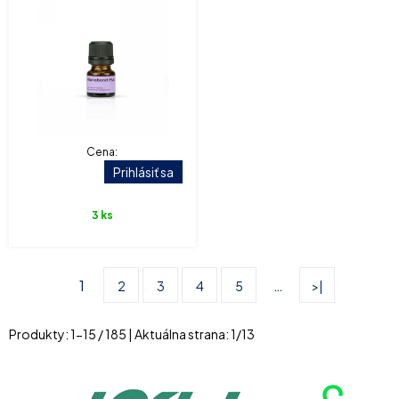
Cena:
Prihlásiť sa
3 ks
1
…
2
3
4
5
>|
Produkty:
1
-
15
/
185
| Aktuálna strana:
1
/
13