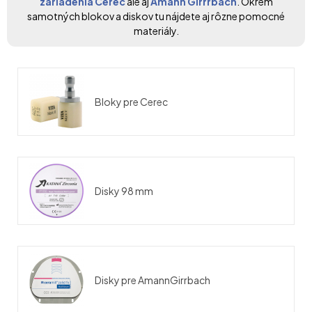
zariadenia Cerec
ale aj
Amann Girrrbach
. Okrem
samotných blokov a diskov tu nájdete aj rôzne pomocné
materiály.
Bloky pre Cerec
Disky 98 mm
Disky pre AmannGirrbach