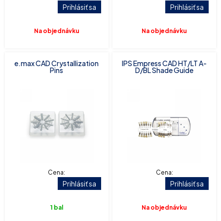
Prihlásiť sa
Prihlásiť sa
Na objednávku
Na objednávku
e.max CAD Crystallization
IPS Empress CAD HT/LT A-
Pins
D/BL Shade Guide
Cena:
Cena:
Prihlásiť sa
Prihlásiť sa
1 bal
Na objednávku