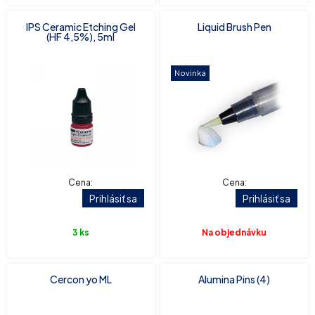
IPS Ceramic Etching Gel
Liquid Brush Pen
(HF 4,5%), 5ml
Novinka
Cena:
Cena:
Prihlásiť sa
Prihlásiť sa
3 ks
Na objednávku
Cercon yo ML
Alumina Pins (4)