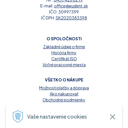
E-mail:
office@eudent.sk
IČO: 30997399
IČ DPH:
SK2020383398
O SPOLOČNOSTI
Základné údaje o firme
História firmy
Certifikát ISO
Voľné pracovné miesta
VŠETKO O NÁKUPE
Možnosti platby a doprava
Ako nakupovať
Obchodné podmienky
Reklamačný poriadok
Kontakt
Vaše nastavenie cookies
MOŽNOSTI PLATBY