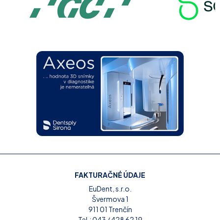
FAKTURAČNÉ ÚDAJE
EuDent, s.r.o.
Švermova 1
911 01 Trenčín
Tel.:
043 / 428 62 19