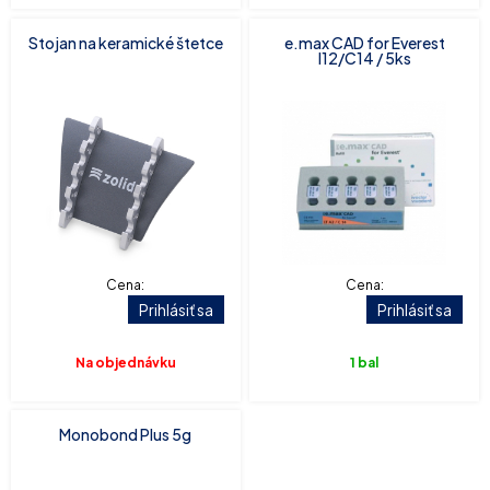
Stojan na keramické štetce
e.max CAD for Everest
I12/C14 / 5ks
Cena:
Cena:
Prihlásiť sa
Prihlásiť sa
Na objednávku
1 bal
Monobond Plus 5g