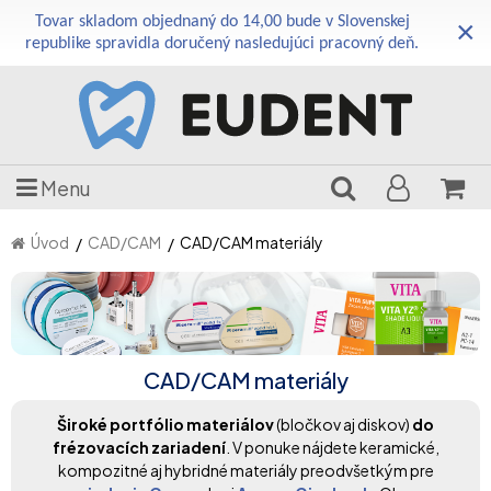
Tovar skladom objednaný do 14,00 bude v Slovenskej
×
republike spravidla doručený nasledujúci pracovný deň.
Menu
Úvod
CAD/CAM
CAD/CAM materiály
CAD/CAM materiály
Široké portfólio materiálov
(bločkov aj diskov)
do
frézovacích zariadení
. V ponuke nájdete keramické,
kompozitné aj hybridné materiály preodvšetkým pre