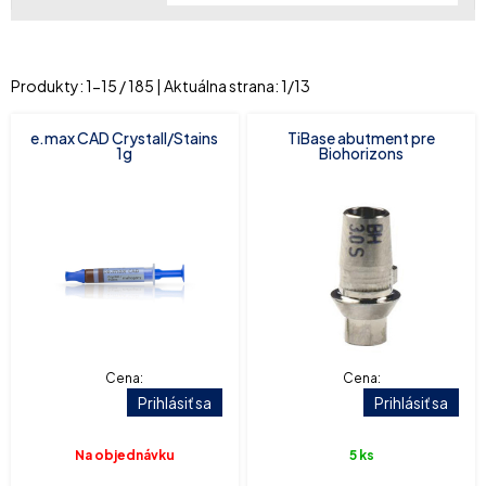
Produkty:
1
-
15
/
185
| Aktuálna strana:
1
/
13
e.max CAD Crystall/Stains
TiBase abutment pre
1g
Biohorizons
Cena:
Cena:
Prihlásiť sa
Prihlásiť sa
Na objednávku
5 ks