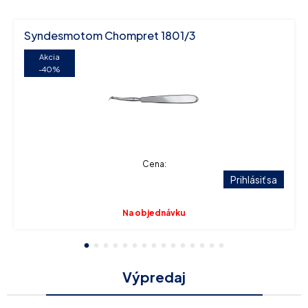
Syndesmotom Chompret 1801/3
Akcia
-40%
Cena:
Prihlásiť sa
Na objednávku
1
2
3
4
5
6
7
8
9
10
11
12
13
14
15
Výpredaj