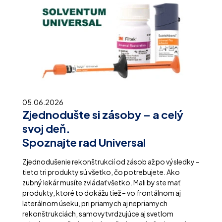
05.06.2026
Zjednodušte si zásoby – a celý
svoj deň.
Spoznajte rad Universal
Zjednodušenie rekonštrukcií od zásob až po výsledky –
tieto tri produkty sú všetko, čo potrebujete. Ako
zubný lekár musíte zvládať všetko. Mali by ste mať
produkty, ktoré to dokážu tiež – vo frontálnom aj
laterálnom úseku, pri priamych aj nepriamych
rekonštrukciách, samovytvrdzujúce aj svetlom