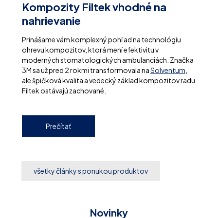
Kompozity Filtek vhodné na
nahrievanie
Prinášame vám komplexný pohľad na technológiu
ohrevu kompozitov, ktorá mení efektivitu v
moderných stomatologických ambulanciách. Značka
3M sa už pred 2 rokmi transformovala na
Solventum
,
ale špičková kvalita a vedecký základ kompozitov radu
Filtek ostávajú zachované.
Prečítať
všetky články s ponukou produktov
Novinky