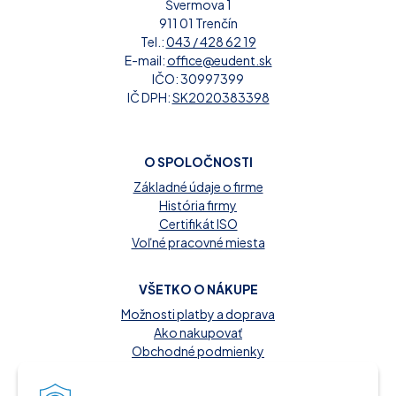
Švermova 1
911 01 Trenčín
Tel.:
043 / 428 62 19
E-mail:
office@eudent.sk
IČO: 30997399
IČ DPH:
SK2020383398
O SPOLOČNOSTI
Základné údaje o firme
História firmy
Certifikát ISO
Voľné pracovné miesta
VŠETKO O NÁKUPE
Možnosti platby a doprava
Ako nakupovať
Obchodné podmienky
Reklamačný poriadok
Kontakt