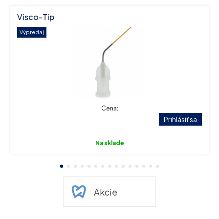
Visco-Tip
Výpredaj
Cena:
Prihlásiť sa
Na sklade
1
2
3
4
5
6
7
8
9
10
11
12
13
14
15
Akcie