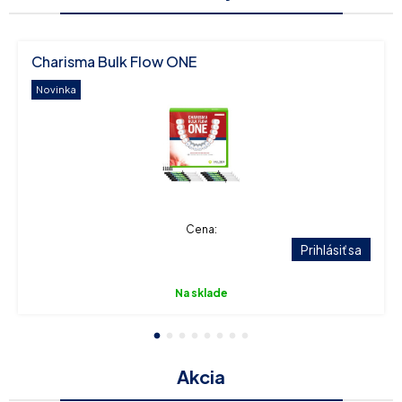
Charisma Bulk Flow ONE
Novinka
Cena:
Prihlásiť sa
Na sklade
1
2
3
4
5
6
7
8
Akcia