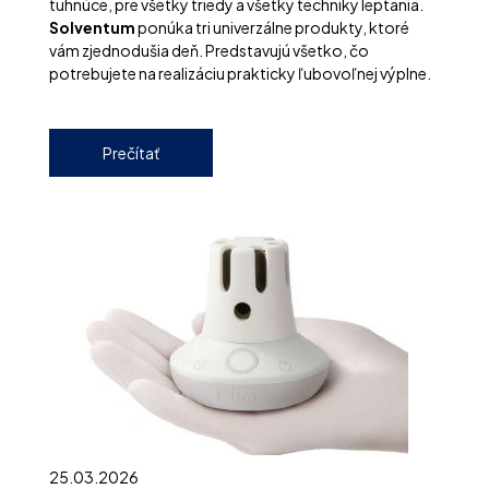
tuhnúce, pre všetky triedy a všetky techniky leptania.
Solventum
ponúka tri univerzálne produkty, ktoré
vám zjednodušia deň. Predstavujú všetko, čo
potrebujete na realizáciu prakticky ľubovoľnej výplne.
Prečítať
25.03.2026