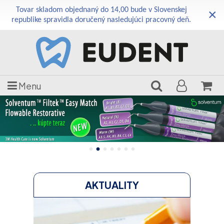
Tovar skladom objednaný do 14,00 bude v Slovenskej
×
republike spravidla doručený nasledujúci pracovný deň.
Menu
1
2
3
4
5
6
7
AKTUALITY