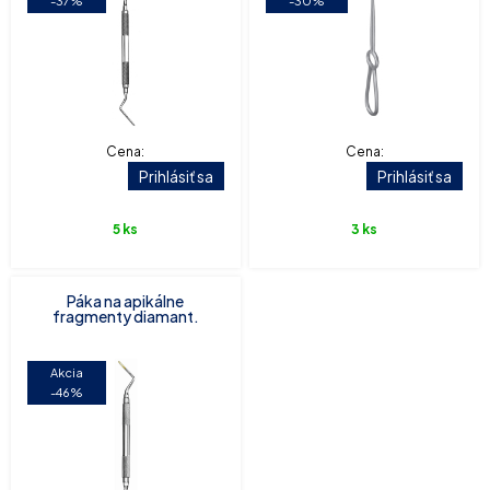
-37%
-30%
Cena:
Cena:
Prihlásiť sa
Prihlásiť sa
5 ks
3 ks
Páka na apikálne
fragmenty diamant.
Akcia
-46%