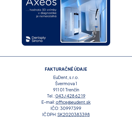
FAKTURAČNÉ ÚDAJE
EuDent, s.r.o.
Švermova 1
911 01 Trenčín
Tel.:
043 / 428 62 19
E-mail:
office@eudent.sk
IČO: 30997399
IČ DPH:
SK2020383398