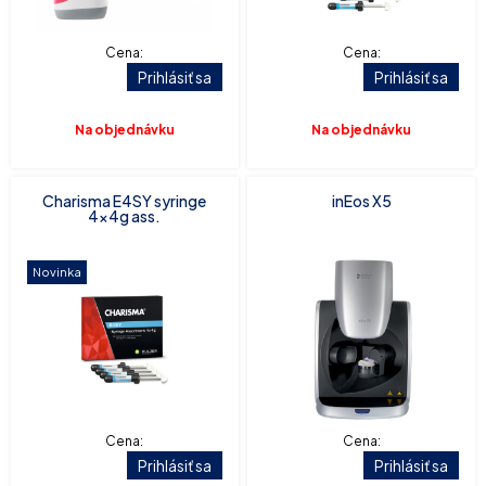
Cena:
Cena:
Prihlásiť sa
Prihlásiť sa
Na objednávku
Na objednávku
Charisma E4SY syringe
inEos X5
4x4g ass.
Novinka
Cena:
Cena:
Prihlásiť sa
Prihlásiť sa