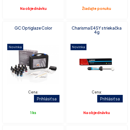
Na objednávku
Žiadajte ponuku
GC Optiglaze Color
Charisma E4SY striekačka
4g
Novinka
Novinka
Cena:
Cena:
Prihlásiť sa
Prihlásiť sa
1 ks
Na objednávku