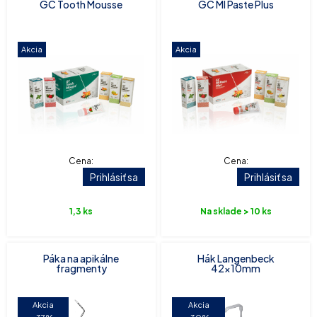
GC Tooth Mousse
GC MI Paste Plus
Akcia
Akcia
Cena:
Cena:
Prihlásiť sa
Prihlásiť sa
1,3 ks
Na sklade > 10 ks
Páka na apikálne
Hák Langenbeck
fragmenty
42x10mm
Akcia
Akcia