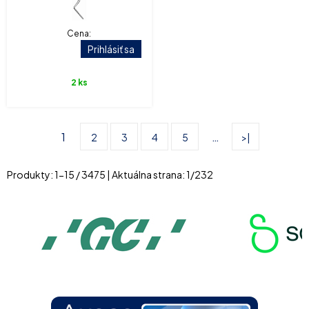
Cena:
Prihlásiť sa
2 ks
1
…
2
3
4
5
>|
Produkty:
1
-
15
/
3475
| Aktuálna strana:
1
/
232