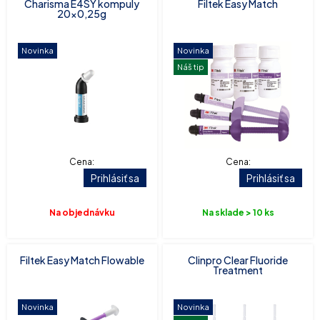
Charisma E4SY kompuly
Filtek Easy Match
20x0,25g
Novinka
Novinka
Náš tip
Cena:
Cena:
Prihlásiť sa
Prihlásiť sa
Na objednávku
Na sklade > 10 ks
Filtek Easy Match Flowable
Clinpro Clear Fluoride
Treatment
Novinka
Novinka