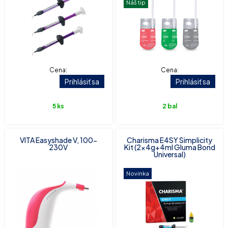
Náš tip
Cena:
Cena:
Prihlásiť sa
Prihlásiť sa
5 ks
2 bal
VITA Easyshade V, 100-
Charisma E4SY Simplicity
230V
Kit (2x4g+4ml Gluma Bond
Universal)
Novinka