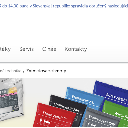
 do 14,00 bude v Slovenskej republike spravidla doručený nasledujúc
etáky
Servis
O nás
Kontakty
ná technika
Zatmeľovacie hmoty