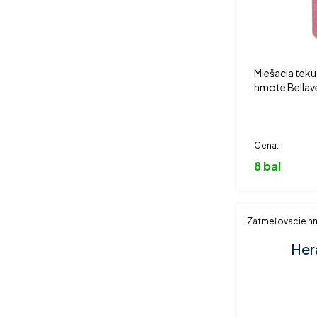
Miešacia teku
hmote Bellave
Cena:
8 bal
Zatmeľovacie h
Her