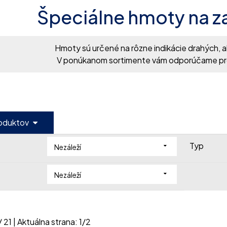
Špeciálne hmoty na 
Hmoty sú určené na rôzne indikácie drahých, a
V ponúkanom sortimente vám odporúčame p
roduktov
Typ
Nezáleží
Nezáleží
/
21
| Aktuálna strana:
1
/
2