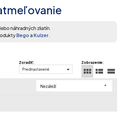
zatmeľovanie
lebo náhradných zliatín.
rodukty
Bego
a
Kulzer
.
Zoradiť:
Zobrazenie:
Prednastavené
Nezáleží