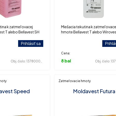
tina k zatmeľovacej
Miešacia tekutina k zatmeľovace
st T alebo Bellavest SH
hmote Bellavest T alebo Wirove
Prihlásiť sa
Prihlá
Cena:
8 bal
Obj. čislo:
137800003
Obj. čislo:
137
moty
Zatmeľovacie hmoty
avest Speed
Moldavest Futura