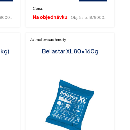
Cena:
Na objednávku
800017
Obj. čislo:
187800019
Zatmeľovacie hmoty
8kg)
Bellastar XL 80x160g