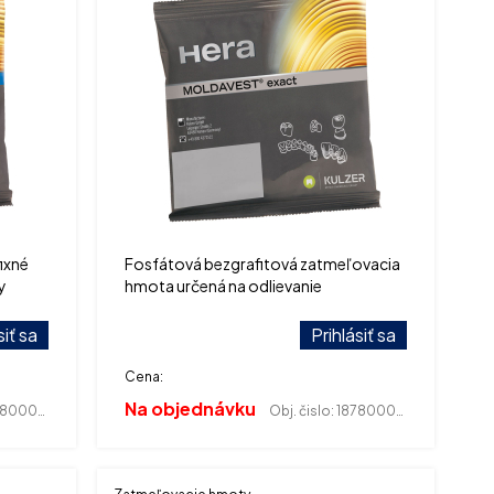
ixné
Fosfátová bezgrafitová zatmeľovacia
y
hmota určená na odlievanie
nedrahokovových zliatin na fixné
náhrady
siť sa
Prihlásiť sa
Cena:
Na objednávku
800012
Obj. čislo:
187800008