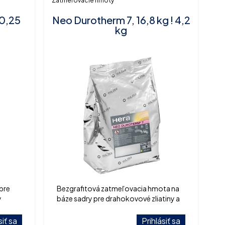
Zatmeľovacie hmoty
0,25
Neo Durotherm 7, 16,8 kg ! 4,2
kg
pre
Bezgrafitová zatmeľovacia hmota na
y
báze sadry pre drahokovové zliatiny a
fixné náhrady
siť sa
Prihlásiť sa