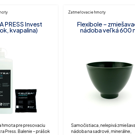
moty
Zatmeľovacie hmoty
A PRESS Invest
Flexibole – zmiešava
ok, kvapalina)
nádoba veľká 600 
 hmota pre presovaciu
Samočistiaca, nelepivá zmiešav
ra Press. Balenie – prášok
nádoba na sadrové, minerálne,