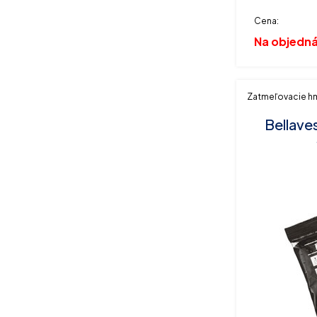
Cena:
Na objedn
Zatmeľovacie h
Bellaves