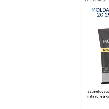
Zatmeľovacie h
MOLDAV
20,2
Zatmeľovacia
náhradné aj d