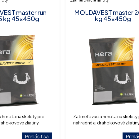
moty
Zatmeľovacie hmoty
EST master run
MOLDAVEST master 2
5 kg 45x450g
kg 45x450g
 hmota na skelety pre
Zatmeľovacia hmota na skelety 
rahokovové zliatiny
náhradné aj drahokovové zliatin
Prihlásiť sa
Prihlá