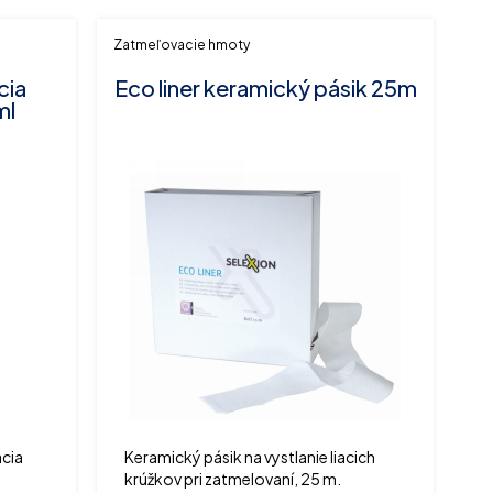
Zatmeľovacie hmoty
cia
Eco liner keramický pásik 25m
ml
acia
Keramický pásik na vystlanie liacich
krúžkov pri zatmelovaní, 25 m.