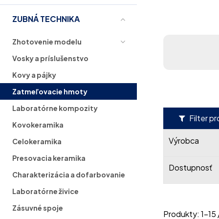
ZUBNÁ TECHNIKA
Zhotovenie modelu
Vosky a príslušenstvo
Kovy a pájky
Zatmeľovacie hmoty
Laboratórne kompozity
Filter p
Kovokeramika
Výrobca
Celokeramika
Presovacia keramika
Dostupnosť
Charakterizácia a dofarbovanie
Laboratórne živice
Zásuvné spoje
Produkty:
1
-
15