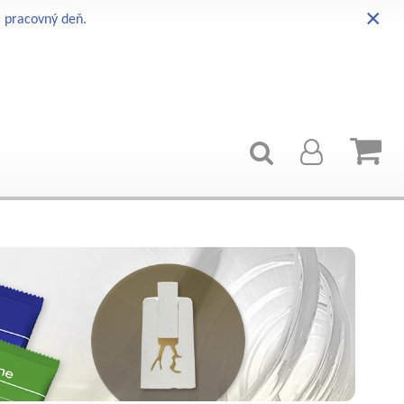
×
i pracovný deň.