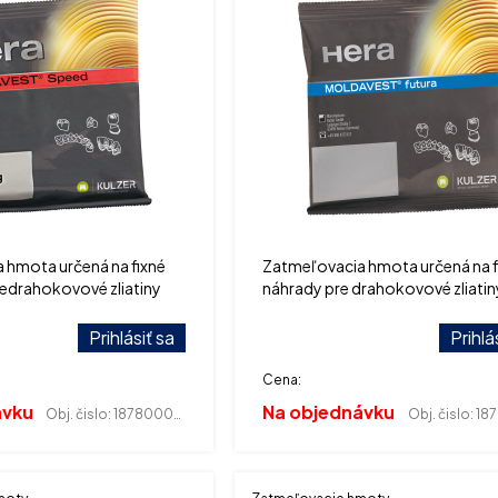
 hmota určená na fixné
Zatmeľovacia hmota určená na f
nedrahokovové zliatiny
náhrady pre drahokovové zliatin
Prihlásiť sa
Prihlá
Cena:
ávku
Na objednávku
Obj. čislo:
187800025
Obj. čislo:
187