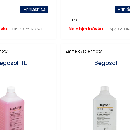
vapalina 1000 ml.
zatmeľovacie a alginátové hmot
Objem 600 ml.
Prihlásiť sa
Prihlá
Cena:
ávku
Na objednávku
Obj. čislo:
047370129
Obj. čislo:
016
moty
Zatmeľovacie hmoty
egosol HE
Begosol