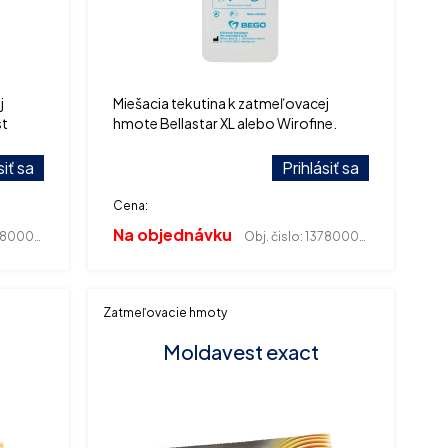
j
Miešacia tekutina k zatmeľovacej
st
hmote Bellastar XL alebo Wirofine.
siť sa
Prihlásiť sa
Cena:
Na objednávku
800009
Obj. čislo:
137800005
Zatmeľovacie hmoty
Moldavest exact