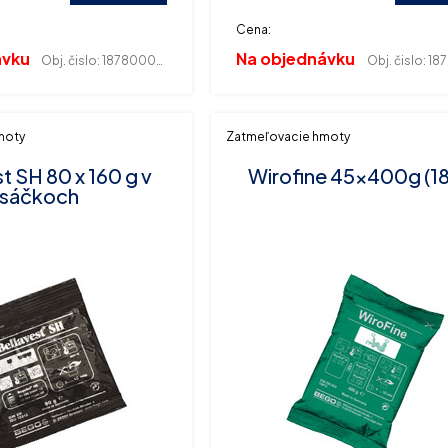
Cena:
ávku
Na objednávku
Obj. čislo:
187800018
Obj. čislo:
187
moty
Zatmeľovacie hmoty
t SH 80 x 160 g v
Wirofine 45x400g (1
sáčkoch