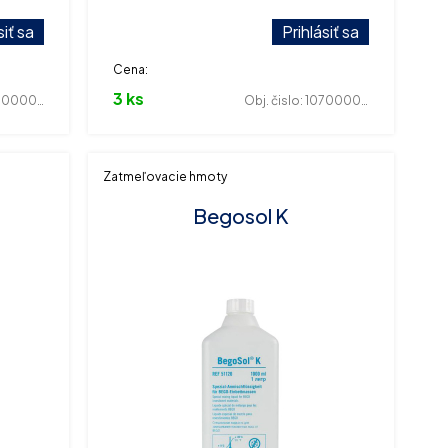
y.
siť sa
Prihlásiť sa
Cena:
3 ks
000010
Obj. čislo:
107000042
Zatmeľovacie hmoty
Begosol K