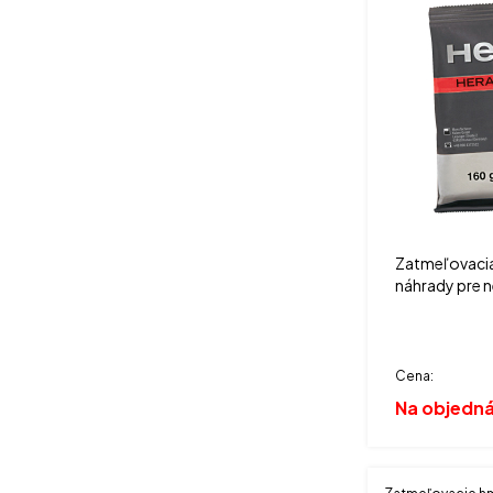
Zatmeľovacia
náhrady pre 
Cena:
Na objedn