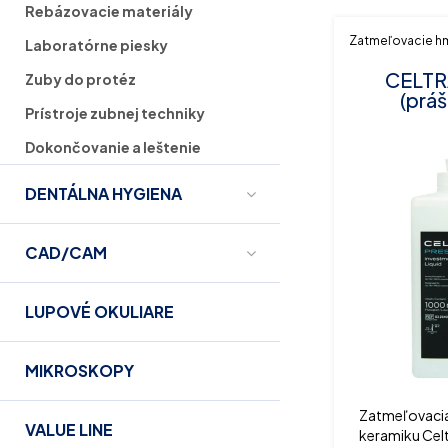
Rebázovacie materiály
Zatmeľovacie h
Laboratórne piesky
CELTR
Zuby do protéz
(práš
Prístroje zubnej techniky
Dokončovanie a leštenie
DENTÁLNA HYGIENA
CAD/CAM
LUPOVÉ OKULIARE
MIKROSKOPY
Zatmeľovacia
VALUE LINE
keramiku Celt