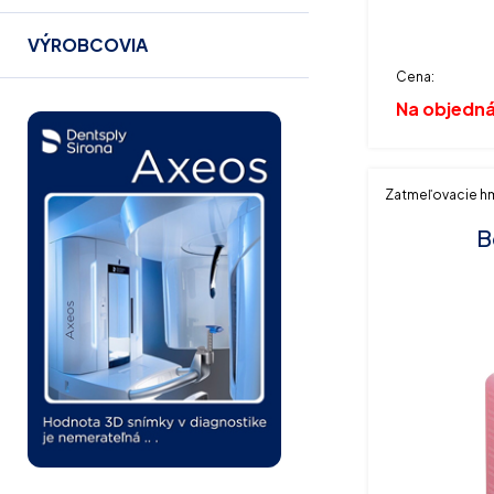
60 x 110g a k
VÝROBCOVIA
Cena:
Na objedn
Zatmeľovacie h
B