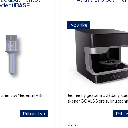
dentiBASE
Novinka
utmentov MedentiBASE.
Jedinečný gestami ovládaný špi
skener GC ALS 3 pre zubnú techn
Prihlásiť sa
Prihlá
Cena: