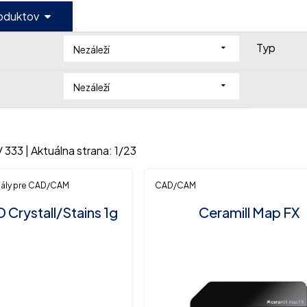
roduktov
Typ
Nezáleží
Nezáleží
/
333
| Aktuálna strana:
1
/
23
ály pre CAD/CAM
CAD/CAM
 Crystall/Stains 1g
Ceramill Map FX