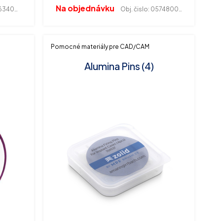
Na objednávku
340014
Obj. čislo:
057480033
Pomocné materiály pre CAD/CAM
Alumina Pins (4)