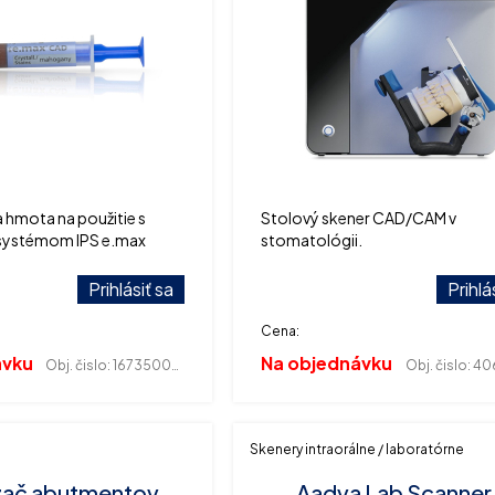
 hmota na použitie s
Stolový skener CAD/CAM v
systémom IPS e.max
stomatológii.
1 gram
Prihlásiť sa
Prihlá
Cena:
ávku
Na objednávku
Obj. čislo:
167350093
Obj. čislo:
406
Skenery intraorálne / laboratórne
ač abutmentov
Aadva Lab Scanner