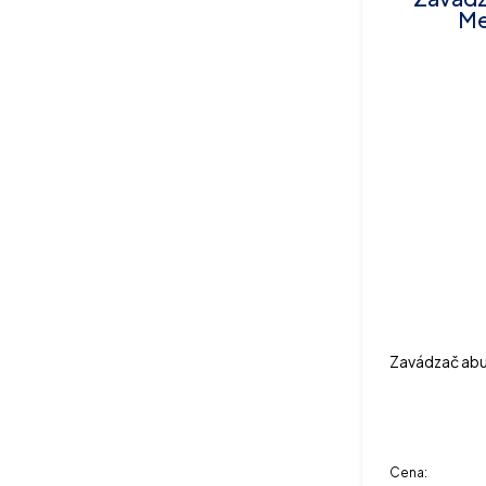
Me
Zavádzač ab
Cena: