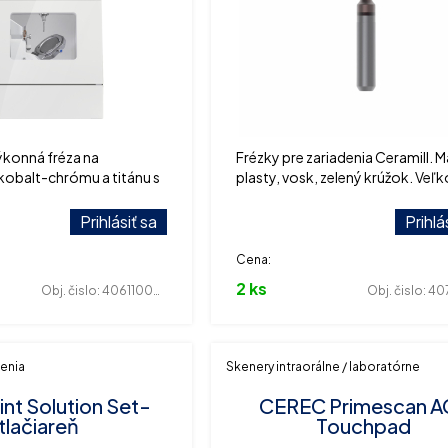
ýkonná fréza na
Frézky pre zariadenia Ceramill. Ma
kobalt-chrómu a titánu s
plasty, vosk, zelený krúžok. Veľk
menou nástrojov.
2,5, 1,5, 1,0, 0,6 a 0,3.
Prihlásiť sa
Prihlá
Cena:
2 ks
Obj. čislo:
406110046
Obj. čislo:
407
enia
Skenery intraorálne / laboratórne
int Solution Set-
CEREC Primescan A
tlačiareň
Touchpad