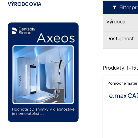
VÝROBCOVIA
Filter p
Výrobca
Dostupnosť
Produkty:
1
-
15
Pomocné materi
e.max CAD