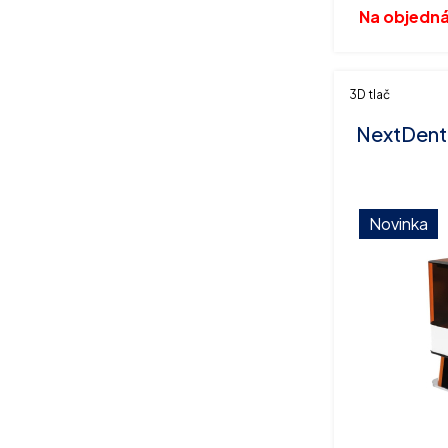
Na objedn
3D tlač
NextDent 
Novinka