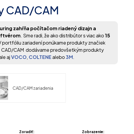
ály CAD/CAM
ing zahŕňa počítačom riadený dizajn a
softvérom
. Sme radi, že ako distribútor s viac ako
15
V portfóliu zariadení ponúkame produkty značiek
pre CAD/CAM dodávame predovšetkým produkty
ale aj
VOCO
,
COLTENE
alebo
3M
.
CAD/CAM zariadenia
Zoradiť:
Zobrazenie: