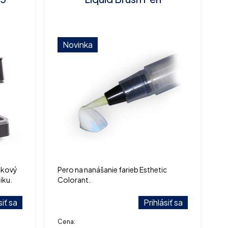
Novinka
čkový
Pero na nanášanie farieb Esthetic
iku.
Colorant.
siť sa
Prihlásiť sa
Cena: