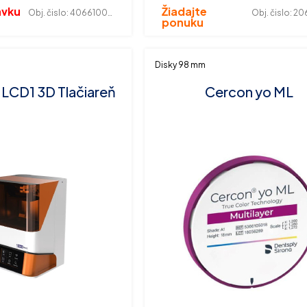
ávku
Žiadajte
Obj. čislo:
406610012
Obj. čislo:
206
ponuku
Disky 98 mm
LCD1 3D Tlačiareň
Cercon yo ML