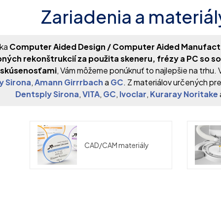
Zariadenia a materi
ka
Computer Aided Design / Computer Aided Manufactur
ných rekonštrukcií za použita skeneru, frézy a PC so 
 skúsenosťami
, Vám môžeme ponúknuť to najlepšie na trhu. 
y Sirona
,
Amann Girrrbach
a
GC
. Z materiálov určených 
Dentsply Sirona
,
VITA
,
GC
,
Ivoclar
,
Kuraray Noritake
CAD/CAM materiály