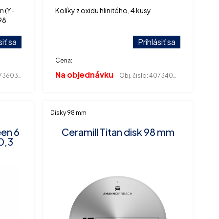
n (Y-
Kolíky z oxidu hlinitého, 4 kusy
98
siť sa
Prihlásiť sa
Cena:
Na objednávku
360362
Obj. čislo:
407340024
Disky 98 mm
een 6
Ceramill Titan disk 98 mm
0,3