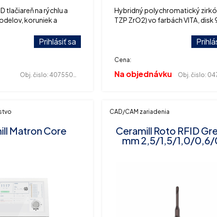
tlačiareň na rýchlu a
Hybridný polychromatický zirkó
odelov, koruniek a
TZP ZrO2) vo farbách VITA, disk 
áničov atď, s
mm.
u LCD
Prihlásiť sa
Prihlá
Cena:
Na objednávku
Obj. čislo:
407550046
Obj. čislo:
047
nstvo
CAD/CAM zariadenia
ll Matron Core
Ceramill Roto RFID Gr
mm 2,5/1,5/1,0/0,6/