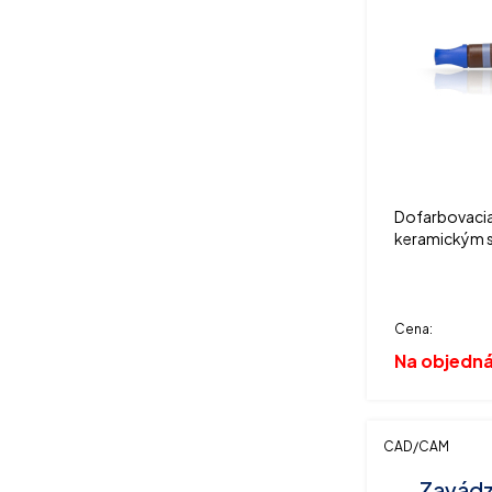
Dofarbovacia
keramickým 
CAD, balenie 
Cena:
Na objedn
CAD/CAM
Zavádz