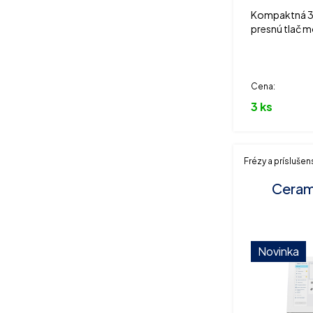
Kompaktná 3D 
presnú tlač m
mostíkov, chr
technológio
Cena:
3 ks
Frézy a prísluše
Cerami
Novinka