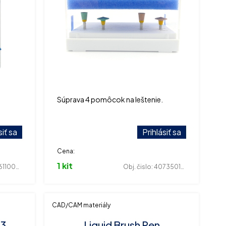
Súprava 4 pomôcok na leštenie.
siť sa
Prihlásiť sa
Cena:
1 kit
110029
Obj. čislo:
407350195
CAD/CAM materiály
 3
Liquid Brush Pen