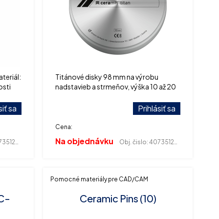
teriál:
Titánové disky 98 mm na výrobu
osti
nadstavieb a strmeňov, výška 10 až 20
mm.
siť sa
Prihlásiť sa
Cena:
Na objednávku
351262
Obj. čislo:
407351298
Pomocné materiály pre CAD/CAM
C-
Ceramic Pins (10)