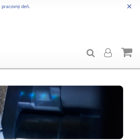
×
i pracovný deň.