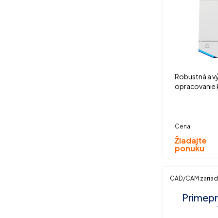
Robustná a v
opracovanie 
manuálnou vý
Cena:
Žiadajte
ponuku
CAD/CAM zariad
Primepr