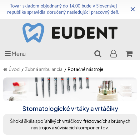
Tovar skladom objednaný do 14,00 bude v Slovenskej
×
republike spravidla doručený nasledujúci pracovný deň.
Menu
Úvod
Zubná ambulancia
Rotačné nástroje
Stomatologické vrtáky a vrtáčiky
Široká škála spoľahlivých vrtáčikov, frézovacích a brúsnych
nástrojov a súvisiacich komponentov.