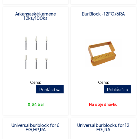
Arkansaské kamene
Bur Block -12FG/6RA
12ks/100ks
Cena:
Cena:
Prihlásiť sa
Prihlásiť sa
0,34 bal
Na objednávku
Universal bur block for 6
Universal bur blocks for 12
FG,HP,RA
FG, RA