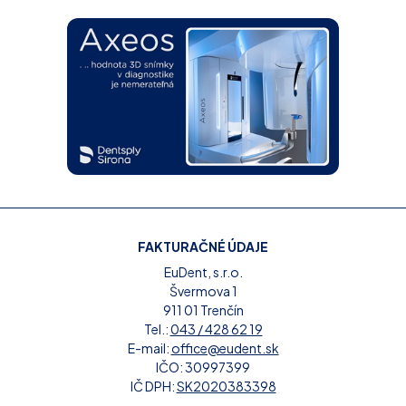
FAKTURAČNÉ ÚDAJE
EuDent, s.r.o.
Švermova 1
911 01 Trenčín
Tel.:
043 / 428 62 19
E-mail:
office@eudent.sk
IČO: 30997399
IČ DPH:
SK2020383398