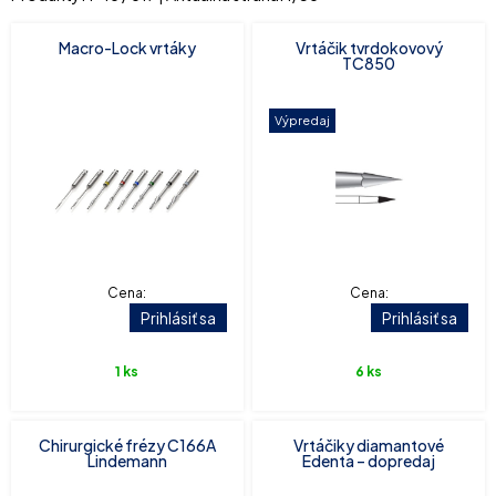
Macro-Lock vrtáky
Vrtáčik tvrdokovový
TC850
Výpredaj
Cena:
Cena:
Prihlásiť sa
Prihlásiť sa
1 ks
6 ks
Chirurgické frézy C166A
Vrtáčiky diamantové
Lindemann
Edenta – dopredaj