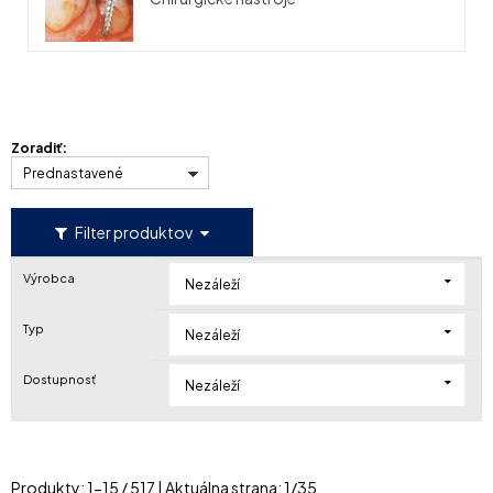
Zoradiť:
Prednastavené
Filter produktov
Výrobca
Nezáleží
Typ
Nezáleží
Dostupnosť
Nezáleží
Produkty:
1
-
15
/
517
| Aktuálna strana:
1
/
35