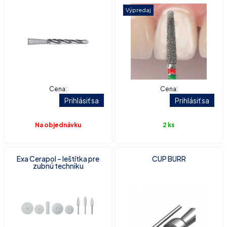
Výpredaj
Cena:
Cena:
Prihlásiť sa
Prihlásiť sa
Na objednávku
2 ks
Exa Cerapol – leštítka pre
CUP BURR
zubnú techniku