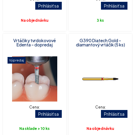
Prihlásiť sa
Prihlásiť sa
Na objednávku
3 ks
Vrtáčiky tvrdokovové
G390 Diatech Gold –
Edenta – dopredaj
diamantový vrtáčik (5 ks)
Výpredaj
Cena:
Cena:
Prihlásiť sa
Prihlásiť sa
Na sklade > 10 ks
Na objednávku