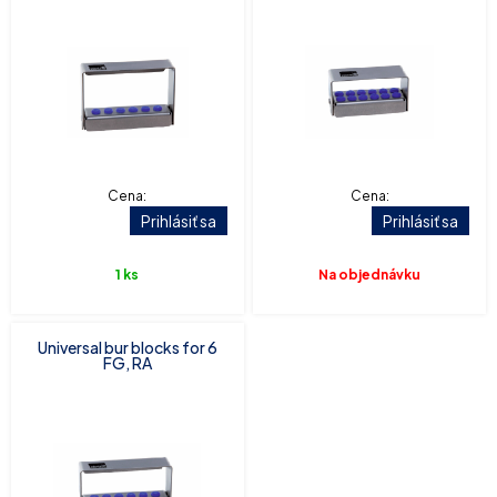
Cena:
Cena:
Prihlásiť sa
Prihlásiť sa
1 ks
Na objednávku
Universal bur blocks for 6
FG, RA