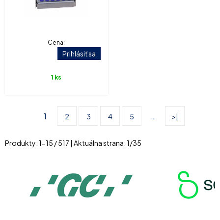
Cena:
Prihlásiť sa
1 ks
1
…
2
3
4
5
>|
Produkty:
1
-
15
/
517
| Aktuálna strana:
1
/
35