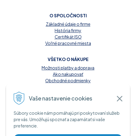
O SPOLOČNOSTI
Základné údaje o firme
História firmy
Certifikát ISO
Voľné pracovné miesta
VŠETKO O NÁKUPE
Možnosti platby a doprava
Ako nakupovať
Obchodné podmienky
Reklamačný poriadok
Kontakt
Vaše nastavenie cookies
MOŽNOSTI PLATBY
Súbory cookie nám pomáhajú pri poskytovaní služieb
A INFORMAČNÉ ZDROJE
pre vás. Umožňujú spoznať a zapamätať si vaše
preferencie.
Hotovosť pri dodaní tovaru
Bankový prevod