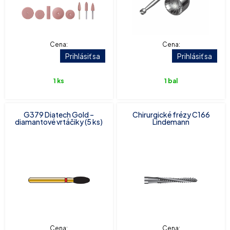
Cena:
Cena:
Prihlásiť sa
Prihlásiť sa
1 ks
1 bal
G379 Diatech Gold –
Chirurgické frézy C166
diamantové vrtáčiky (5 ks)
Lindemann
Cena:
Cena: