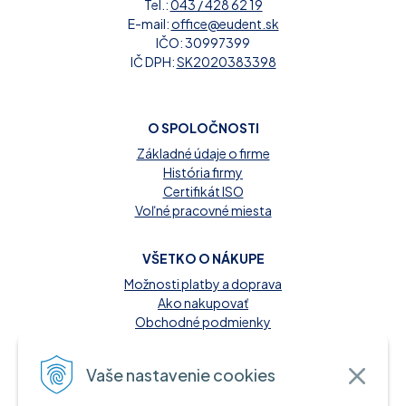
Tel.:
043 / 428 62 19
E-mail:
office@eudent.sk
IČO: 30997399
IČ DPH:
SK2020383398
O SPOLOČNOSTI
Základné údaje o firme
História firmy
Certifikát ISO
Voľné pracovné miesta
VŠETKO O NÁKUPE
Možnosti platby a doprava
Ako nakupovať
Obchodné podmienky
Reklamačný poriadok
Kontakt
Vaše nastavenie cookies