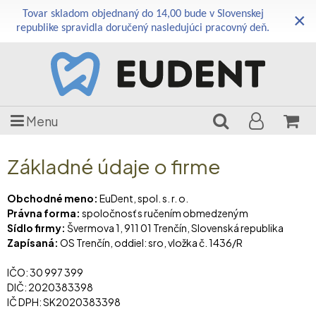
Tovar skladom objednaný do 14,00 bude v Slovenskej
×
republike spravidla doručený nasledujúci pracovný deň.
Menu
Základné údaje o firme
Obchodné meno:
EuDent, spol. s. r. o.
Právna forma:
spoločnosť s ručením obmedzeným
Sídlo firmy:
Švermova 1, 911 01 Trenčín, Slovenská republika
Zapísaná:
OS Trenčín, oddiel: sro, vložka č. 1436/R
IČO: 30 997 399
DIČ: 2020383398
IČ DPH: SK2020383398