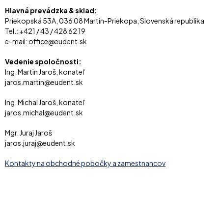
Hlavná prevádzka & sklad:
Priekopská 53A, 036 08 Martin-Priekopa, Slovenská republika
Tel.: +421 / 43 / 428 62 19
e-mail: office@eudent.sk
Vedenie spoločnosti:
Ing. Martin Jaroš, konateľ
jaros.martin@eudent.sk
Ing. Michal Jaroš, konateľ
jaros.michal@eudent.sk
Mgr. Juraj Jaroš
jaros.juraj@eudent.sk
Kontakty na obchodné pobočky a zamestnancov