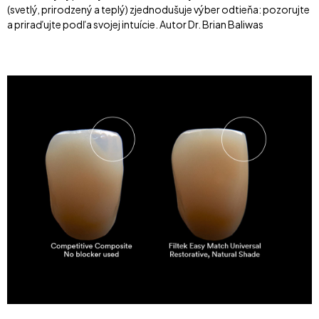
(svetlý, prirodzený a teplý) zjednodušuje výber odtieňa: pozorujte
a priraďujte podľa svojej intuície. Autor Dr. Brian Baliwas