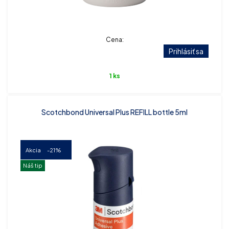
Cena:
Prihlásiť sa
1 ks
Scotchbond Universal Plus REFILL bottle 5ml
Akcia
-21%
Náš tip