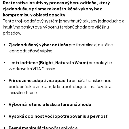
Restorative intuitívny proces výberu odtieňa, ktorý
zjednodušuje priame rekonštrukčné výkony bez
kompromisu v oblasti opacity.
Tento troj-odtieňový systém je navrhnutý tak, aby jednoducho a
intuitívne poskytoval výbornú farebnú zhoda pre väčšinu
prípadov.
Zjednodušený výber odtieňa
pre frontálne aj distálne
jednoodtieňové výplne
Len
tri odtiene (Bright, Natural a Warm)
pre pokrytie
vzorkovníka VITA Classic
Prirodzene adaptívna opacita
prináša translucenciu
podobnú sklovine tam, kde ju potrebujete – na fazete a
incizálnej hrane
Výborná retencia lesku a farebná zhoda
Vysoká odolnosť voči opotrebovaniu a pevnosť
Pevná manipulácia
počas aplikácie