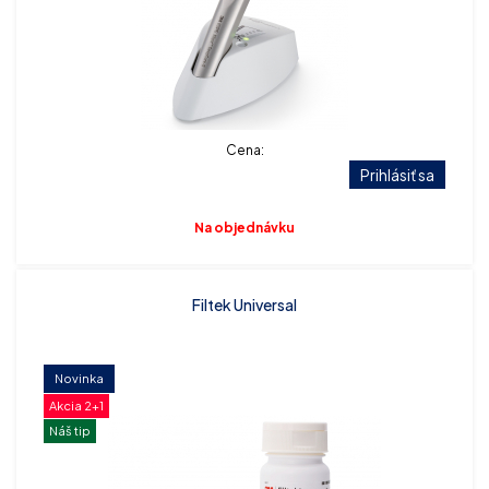
Cena:
Prihlásiť sa
Na objednávku
Filtek Universal
Novinka
Akcia 2+1
Náš tip