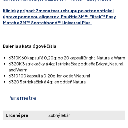
Klinický prípad: Zmena tvaru chrupu po ortodontickej
úprave pomocou alignerov. Použitie 3M™ Filtek™ Easy
Match a 3M™ Scotchbond™ Universal Plus.
Balenia a katalógové čísla
6310K 60 kapsulí á 0,20g: po 20 kapsulí Bright, Natural a Warm
6320K 3 striekačky á 4g: 1 striekačka z odtieňa Bright, Natural,
and Warm
6310 100 kapsulí á 0.20g: len odtieň Natural
6320 5 striekačiek á 4g: len odtieň Natural
Parametre
Určené pre
Zubný lekár