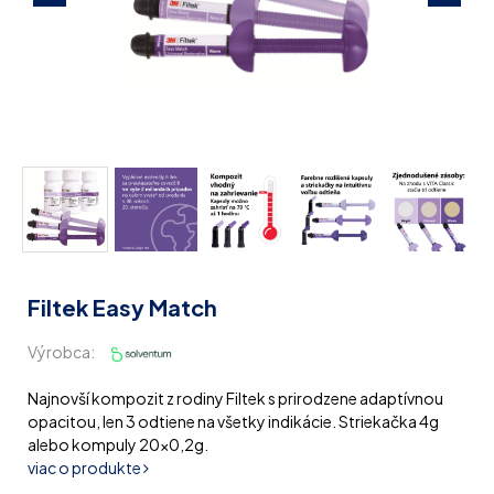
Filtek Easy Match
Výrobca:
Najnovší kompozit z rodiny Filtek s prirodzene adaptívnou
opacitou, len 3 odtiene na všetky indikácie. Striekačka 4g
alebo kompuly 20x0,2g.
viac o produkte