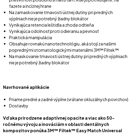
fazete a incíznej hrane
Na zamaskovanie tmavosti ústnej dutiny pri predných
výplniach nie je potrebný žiadny blokátor
Vynikajúca retencia leštidla a zhoda odtieňa
Vynikajúca odolnosť proti odieraniu a pevnosť
Praktická manipulácia
Obsahuje rovnakú nanotechnológiu, aká stojí za našimi
poprednými stomatologickými materiálmi 3M™ Filtek™
Na maskovanie tmavosti ústnej dutiny pri predných výplniach
nie je potrebný žiadny blokátor
Navrhované aplikácie
Priame predné a zadné výplne (vrátane okluzálnych povrchov)
Dostavby
Vďaka prirodzene adaptívnej opacite a viac ako 50-
ročnému vývoju a inováciám v oblasti dentálnych
kompozitov ponúka 3M™ Filtek™ Easy Match Universal