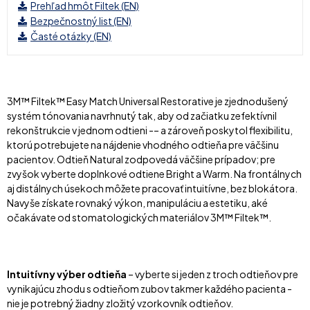
Prehľad hmôt Filtek (EN)
Bezpečnostný list (EN)
Časté otázky (EN)
3M™ Filtek™ Easy Match Universal Restorative je zjednodušený
systém tónovania navrhnutý tak, aby od začiatku zefektívnil
rekonštrukcie v jednom odtieni -– a zároveň poskytol flexibilitu,
ktorú potrebujete na nájdenie vhodného odtieňa pre väčšinu
pacientov. Odtieň Natural zodpovedá väčšine prípadov; pre
zvyšok vyberte doplnkové odtiene Bright a Warm. Na frontálnych
aj distálnych úsekoch môžete pracovať intuitívne, bez blokátora.
Navyše získate rovnaký výkon, manipuláciu a estetiku, aké
očakávate od stomatologických materiálov 3M™ Filtek™.
Intuitívny výber odtieňa
– vyberte si jeden z troch odtieňov pre
vynikajúcu zhodu s odtieňom zubov takmer každého pacienta -
nie je potrebný žiadny zložitý vzorkovník odtieňov.