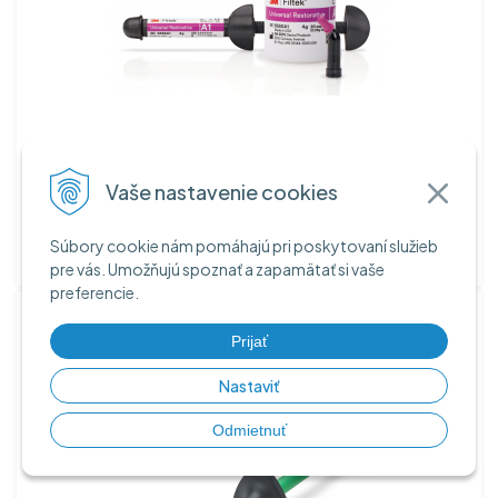
Cena:
Vaše nastavenie cookies
Prihlásiť sa
Súbory cookie nám pomáhajú pri poskytovaní služieb
Na sklade > 10 ks
pre vás. Umožňujú spoznať a zapamätať si vaše
preferencie.
Filtek Bulk Fill Flowable striekačky 2x2g
Prijať
Nastaviť
Odmietnuť