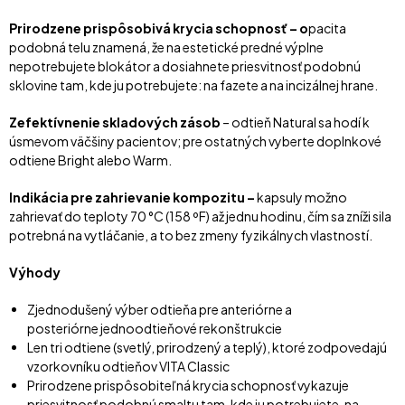
Prirodzene prispôsobivá krycia schopnosť – o
pacita
podobná telu znamená, že na estetické predné výplne
nepotrebujete blokátor a dosiahnete priesvitnosť podobnú
sklovine tam, kde ju potrebujete: na fazete a na incizálnej hrane.
Zefektívnenie skladových zásob
– odtieň Natural sa hodí k
úsmevom väčšiny pacientov; pre ostatných vyberte doplnkové
odtiene Bright alebo Warm.
Indikácia pre zahrievanie kompozitu –
kapsuly možno
zahrievať do teploty 70 °C (158 ºF) až jednu hodinu, čím sa zníži sila
potrebná na vytláčanie, a to bez zmeny fyzikálnych vlastností.
Výhody
Zjednodušený výber odtieňa pre anteriórne a
posteriórne jednoodtieňové rekonštrukcie
Len tri odtiene (svetlý, prirodzený a teplý), ktoré zodpovedajú
vzorkovníku odtieňov VITA Classic
Prirodzene prispôsobiteľná krycia schopnosť vykazuje
priesvitnosť podobnú smaltu tam, kde ju potrebujete, na