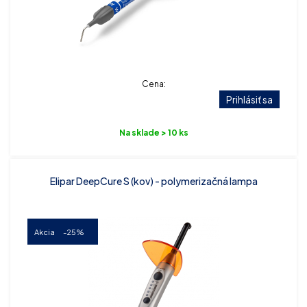
Cena:
Prihlásiť sa
Na sklade > 10 ks
Elipar DeepCure S (kov) - polymerizačná lampa
Akcia
-25%