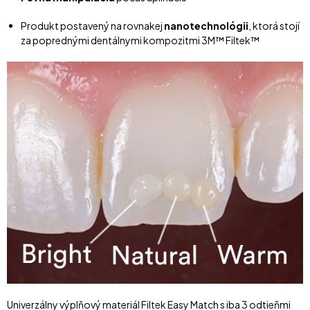
Produkt postavený na rovnakej
nanotechnológii
, ktorá stojí
za poprednými dentálnymi kompozitmi 3M™ Filtek™
Univerzálny výplňový materiál Filtek Easy Match s iba 3 odtieňmi