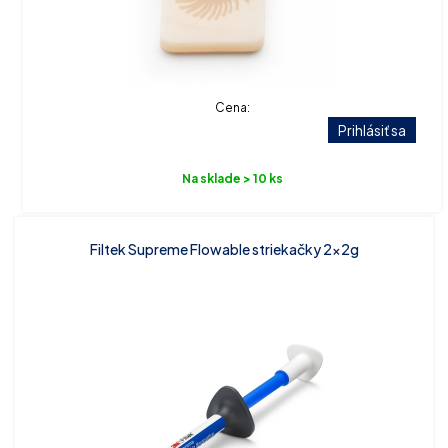
Cena:
Prihlásiť sa
Na sklade > 10 ks
Filtek Supreme Flowable striekačky 2x2g