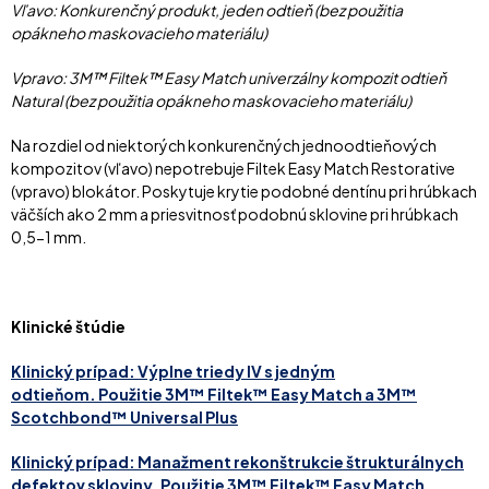
Vľavo: Konkurenčný produkt, jeden odtieň (bez použitia
opákneho maskovacieho materiálu)
Vpravo: 3M™ Filtek™ Easy Match univerzálny kompozit odtieň
Natural (bez použitia opákneho maskovacieho materiálu)
Na rozdiel od niektorých konkurenčných jednoodtieňových
kompozitov (vľavo) nepotrebuje Filtek Easy Match Restorative
(vpravo) blokátor. Poskytuje krytie podobné dentínu pri hrúbkach
väčších ako 2 mm a priesvitnosť podobnú sklovine pri hrúbkach
0,5-1 mm.
Klinické štúdie
Klinický prípad: Výplne triedy IV s jedným
odtieňom. Použitie 3M™ Filtek™ Easy Match a 3M™
Scotchbond™ Universal Plus
Klinický prípad: Manažment rekonštrukcie štrukturálnych
defektov skloviny. Použitie 3M™ Filtek™ Easy Match