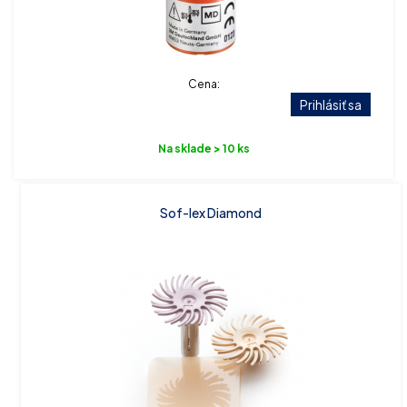
Cena:
Prihlásiť sa
Na sklade > 10 ks
Sof-lex Diamond