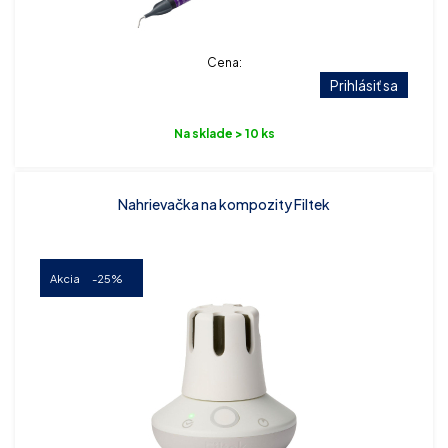
Cena:
Prihlásiť sa
Na sklade > 10 ks
Nahrievačka na kompozity Filtek
Akcia
-25%