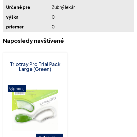
Určené pre
Zubný lekár
výška
0
priemer
0
Naposledy navštívené
Triotray Pro Trial Pack
Large (Green)
Výpredaj