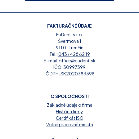
FAKTURAČNÉ ÚDAJE
EuDent, s.r.o.
Švermova 1
911 01 Trenčín
Tel.:
043 / 428 62 19
E-mail:
office@eudent.sk
IČO: 30997399
IČ DPH:
SK2020383398
O SPOLOČNOSTI
Základné údaje o firme
História firmy
Certifikát ISO
Voľné pracovné miesta