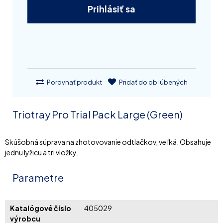
Prihlásiť sa
Porovnať produkt
Pridať do obľúbených
Triotray Pro Trial Pack Large (Green)
Skúšobná súprava na zhotovovanie odtlačkov, veľká. Obsahuje
jednu lyžicu a tri vložky.
Parametre
Katalógové číslo
405029
výrobcu