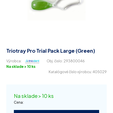
Triotray Pro Trial Pack Large (Green)
Výrobca:
Obj. čislo:
293800046
Na sklade > 10 ks
Katalógové číslo výrobcu: 405029
Na sklade > 10 ks
Cena: