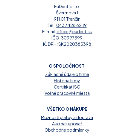
EuDent, s.r.o.
Švermova 1
911 01 Trenčín
Tel.:
043 / 428 62 19
E-mail:
office@eudent.sk
IČO: 30997399
IČ DPH:
SK2020383398
O SPOLOČNOSTI
Základné údaje o firme
História firmy
Certifikát ISO
Voľné pracovné miesta
VŠETKO O NÁKUPE
Možnosti platby a doprava
Ako nakupovať
Obchodné podmienky