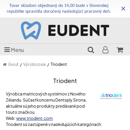
Tovar skladom objednaný do 14,00 bude v Slovenskej
×
republike spravidla doručený nasledujúci pracovný deň.
Menu
Úvod
Výrobcovia
Triodent
Triodent
Výrobca matricových systémov z Nového
Zélandu. Súčasť koncernu Dentsply Sirona,
aktuálne sú jeho produkty predávané pod
touto značkou.
Web:
www.triodent.com
Triodent sú zastúpené v nasledujúcich kategóriach: