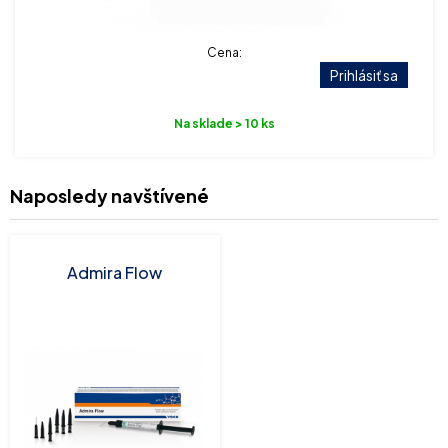
Cena:
Prihlásiť sa
Na sklade > 10 ks
Naposledy navštívené
Admira Flow