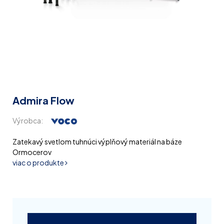
Admira Flow
Výrobca:
Zatekavý svetlom tuhnúci výplňový materiál na báze
Ormocerov
viac o produkte