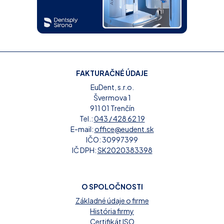
FAKTURAČNÉ ÚDAJE
EuDent, s.r.o.
Švermova 1
911 01 Trenčín
Tel.:
043 / 428 62 19
E-mail:
office@eudent.sk
IČO: 30997399
IČ DPH:
SK2020383398
O SPOLOČNOSTI
Základné údaje o firme
História firmy
Certifikát ISO