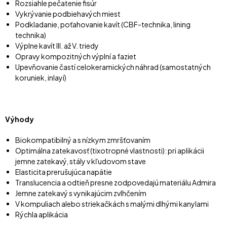
Rozsiahle pečatenie fisúr
Vykrývanie podbiehavých miest
Podkladanie, poťahovanie kavít (CBF-technika, lining
technika)
Výplne kavít III. až V. triedy
Opravy kompozitných výplní a faziet
Upevňovanie častí celokeramických náhrad (samostatných
koruniek, inlayí)
Výhody
Biokompatibilný a s nízkym zmršťovaním
Optimálna zatekavosť (tixotropné vlastnosti): pri aplikácii
jemne zatekavý, stály v kľudovom stave
Elasticita prerušujúca napätie
Translucencia a odtieň presne zodpovedajú materiálu Admira
Jemne zatekavý s vynikajúcim zvlhčením
V kompuliach alebo striekačkách s malými dlhými kanylami
Rýchla aplikácia