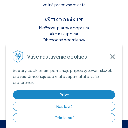
Voľné pracovné miesta
VŠETKO O NÁKUPE
Možnosti platby a doprava
Ako nakupovať
Obchodné podmienky
Reklamačný poriadok
Kontakt
Vaše nastavenie cookies
MOŽNOSTI PLATBY
Súbory cookie nám pomáhajú pri poskytovaní služieb
A INFORMAČNÉ ZDROJE
pre vás. Umožňujú spoznať a zapamätať si vaše
preferencie.
Hotovosť pri dodaní tovaru
Bankový prevod
Platba kartou online
Prijať
Nastaviť
Odmietnuť
© 2026 EuDent •
tvorba eshopu cez UNIobchod
,
webhosting
spoločnosti