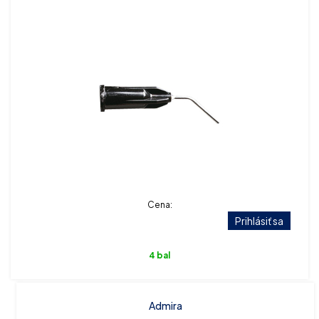
Cena:
Prihlásiť sa
4 bal
Admira