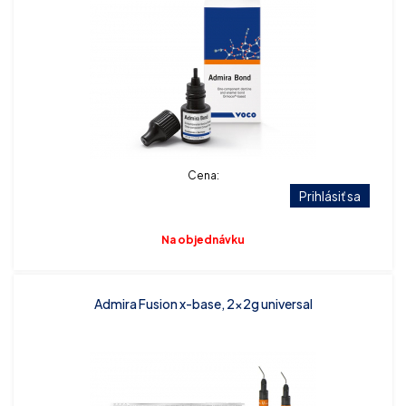
Cena:
Prihlásiť sa
Na objednávku
Admira Fusion x-base, 2x2g universal