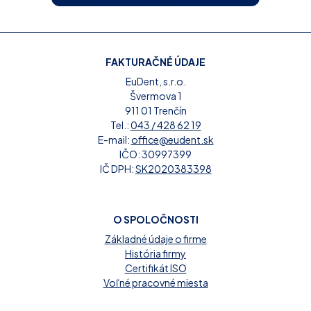
FAKTURAČNÉ ÚDAJE
EuDent, s.r.o.
Švermova 1
911 01 Trenčín
Tel.:
043 / 428 62 19
E-mail:
office@eudent.sk
IČO: 30997399
IČ DPH:
SK2020383398
O SPOLOČNOSTI
Základné údaje o firme
História firmy
Certifikát ISO
Voľné pracovné miesta