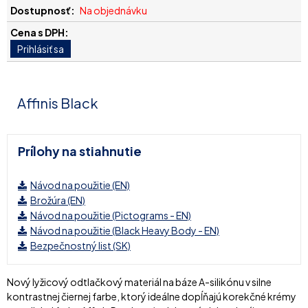
Na objednávku
Affinis Black
Prílohy na stiahnutie
Návod na použitie (EN)
Brožúra (EN)
Návod na použitie (Pictograms - EN)
Návod na použitie (Black Heavy Body - EN)
Bezpečnostný list (SK)
Nový lyžicový odtlačkový materiál na báze A-silikónu v silne
kontrastnej čiernej farbe, ktorý ideálne dopĺňajú korekčné krémy