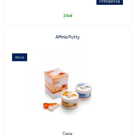
Prihlásiť sa
2 bal
Affinis Putty
Akcia
Cena: