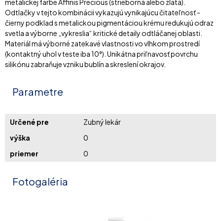
metalickej farbe Affinis Precious (strieborná alebo zlatá).
Odtlačky v tejto kombinácii vykazujú vynikajúcu čitateľnosť -
čierny podklad s metalickou pigmentáciou krému redukujú odraz
svetla a výborne „vykreslia“ kritické detaily odtláčanej oblasti.
Materiál má výborné zatekavé vlastnosti vo vlhkom prostredí
(kontaktný uhol v teste iba 10°). Unikátna priľnavosť povrchu
silikónu zabraňuje vzniku bublín a skreslení okrajov.
Parametre
Určené pre
Zubný lekár
výška
0
priemer
0
Fotogaléria