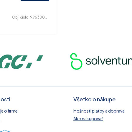
Obj. čislo:
996300067
osti
Všetko o nákupe
e o firme
Možnosti platby a doprava
y
Ako nakupovať
O
Obchodné podmienky