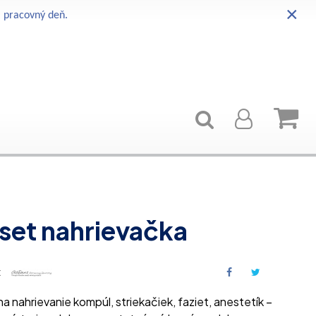
×
i pracovný deň.
set nahrievačka
:
 na nahrievanie kompúl, striekačiek, faziet, anestetík –