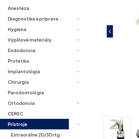
Anestéza
Diagnostika a príprava
Hygiena
Výplňové materiály
Endodoncia
Protetika
Implantológia
Chirurgia
Parodontológia
Ortodoncia
CEREC
Prístroje
Extraorálne 2D/3D rtg