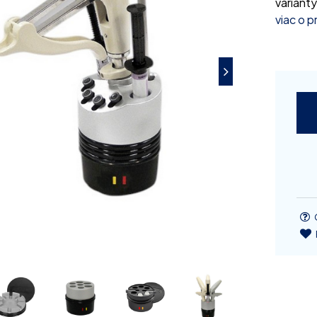
variant
viac o 