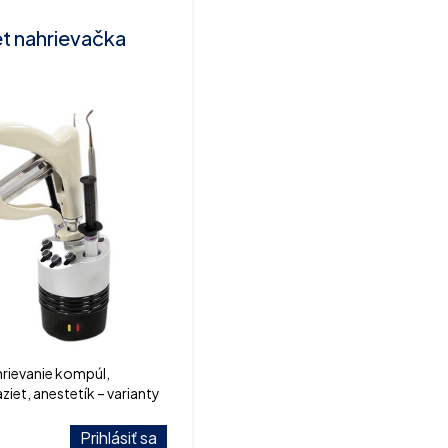
t nahrievačka
ahrievanie kompúl,
aziet, anestetík – varianty
ebo samostatné prídavné
Prihlásiť sa