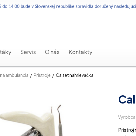
 do 14,00 bude v Slovenskej republike spravidla doručený nasledujúc
etáky
Servis
O nás
Kontakty
ná ambulancia
Prístroje
Calset nahrievačka
Cal
Výrobca
Prístroj