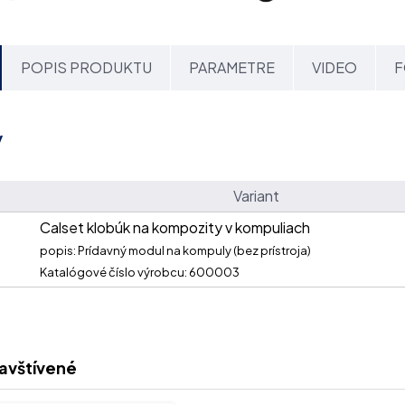
POPIS PRODUKTU
PARAMETRE
VIDEO
F
y
Variant
Calset klobúk na kompozity v kompuliach
popis: Prídavný modul na kompuly (bez prístroja)
Katalógové číslo výrobcu: 600003
avštívené