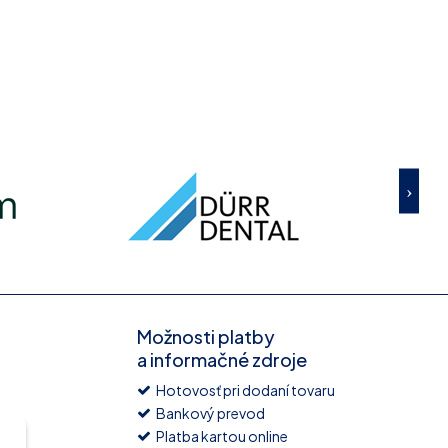
Možnosti platby
a informačné zdroje
Hotovosť pri dodaní tovaru
Bankový prevod
Platba kartou online