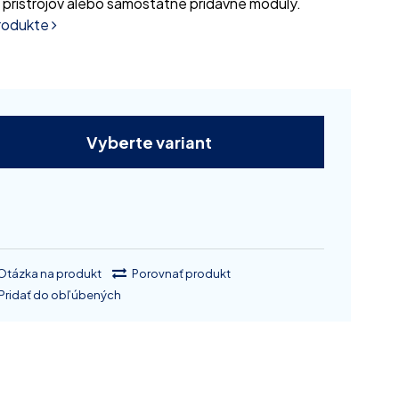
y prístrojov alebo samostatné prídavné moduly.
produkte
Vyberte variant
Otázka na produkt
Porovnať produkt
Pridať do obľúbených