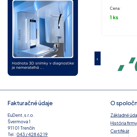
Cena:
1 ks
Fakturačné údaje
O spoločn
EuDent, s.r.o.
Základné údaj
Švermova 1
História firm
911 01 Trenčín
Certifikát IS
Tel.:
043 / 428 62 19