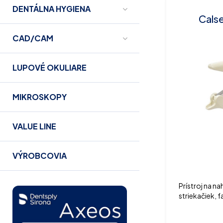
DENTÁLNA HYGIENA
Calse
CAD/CAM
LUPOVÉ OKULIARE
MIKROSKOPY
VALUE LINE
VÝROBCOVIA
Prístroj na n
striekačiek, f
prístrojov al
moduly.