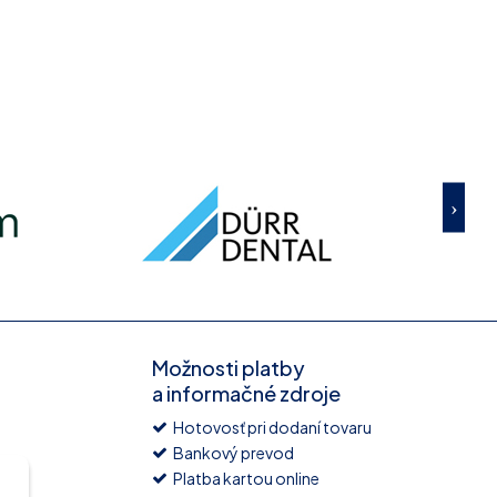
Možnosti platby
a informačné zdroje
Hotovosť pri dodaní tovaru
Bankový prevod
Platba kartou online