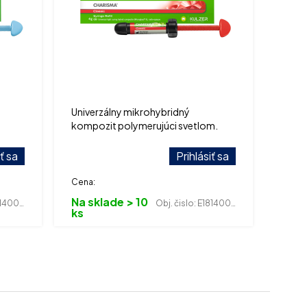
Univerzálny mikrohybridný
kompozit polymerujúci svetlom.
iť sa
Prihlásiť sa
Cena:
Na sklade > 10
400273
Obj. čislo:
E181400328
ks