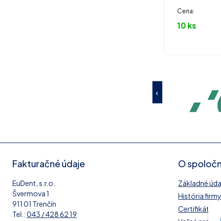
Cena:
10 ks
Fakturačné údaje
O spoločn
EuDent, s.r.o.
Základné údaj
Švermova 1
História firm
911 01 Trenčín
Certifikát IS
Tel.:
043 / 428 62 19