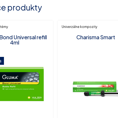
ce produkty
stémy
Univerzálne kompozity
ond Universal refill
Charisma Smart
4ml
a