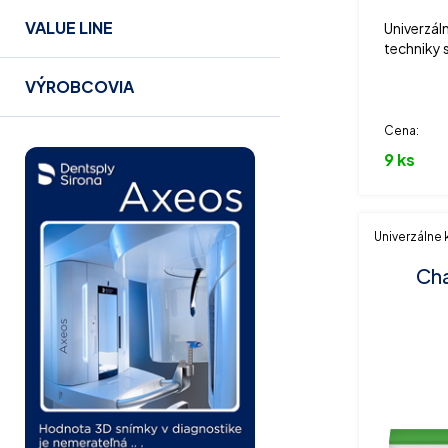
VALUE LINE
Univerzál
techniky s
selective 
VÝROBCOVIA
Cena:
9 ks
Univerzálne
Ch