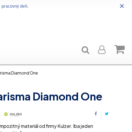
×
i pracovný deň.
risma Diamond One
arisma Diamond One
:
pozitný materiál od firmy Kulzer. Iba jeden