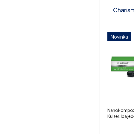
Charis
Novinka
Nanokompozit
Kulzer. Iba je