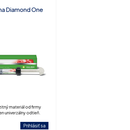
ma Diamond One
ný materiál od firmy
den univerzálny odtieň.
Prihlásiť sa