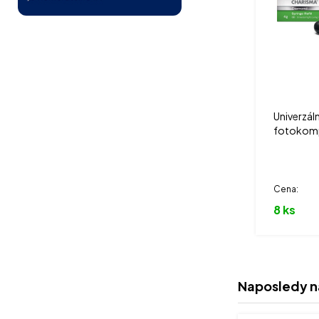
Univerzál
fotokom
Cena:
8 ks
Naposledy n