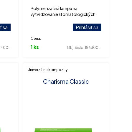
Polymerizačná lampa na
vytvrdzovanie stomatologických
riál,
materiálov, 1400 mW/cm2
iť sa
Prihlásiť sa
Cena:
1 ks
400422
Obj. čislo:
186300010
Univerzálne kompozity
Charisma Classic