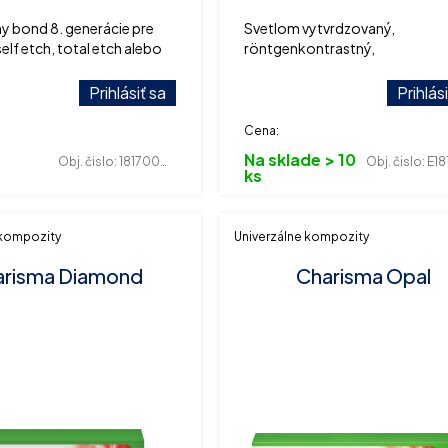
ny bond 8. generácie pre
Svetlom vytvrdzovaný,
elf etch, total etch alebo
röntgenkontrastný,
etch.
fotokompozitný výplňový mate
striekačky 4g.
Prihlásiť sa
Prihlás
Cena:
Na sklade > 10
Obj. čislo:
181700033
Obj. čislo:
E181
ks
 kompozity
Univerzálne kompozity
arisma Diamond
Charisma Opal