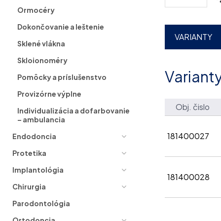
Ormocéry
Dokončovanie a leštenie
VARIANTY
Sklené vlákna
Skloionoméry
Variant
Pomôcky a príslušenstvo
Provizórne výplne
Obj. čislo
Individualizácia a dofarbovanie
– ambulancia
181400027
Endodoncia
Protetika
Implantológia
181400028
Chirurgia
Parodontológia
Ortodoncia