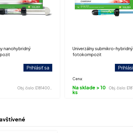
ny nanohybridný
Univerzálny submikro-hybridný
pozit
fotokompozit
Prihlásiť sa
Prihlás
Cena:
Na sklade > 10
Obj. čislo:
E181400298
Obj. čislo:
E181
ks
avštívené