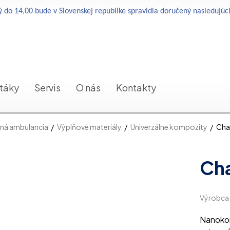
 do 14,00 bude v Slovenskej republike spravidla doručený nasledujúc
etáky
Servis
O nás
Kontakty
ná ambulancia
Výplňové materiály
Univerzálne kompozity
Cha
Ch
Výrobca
Nanokom