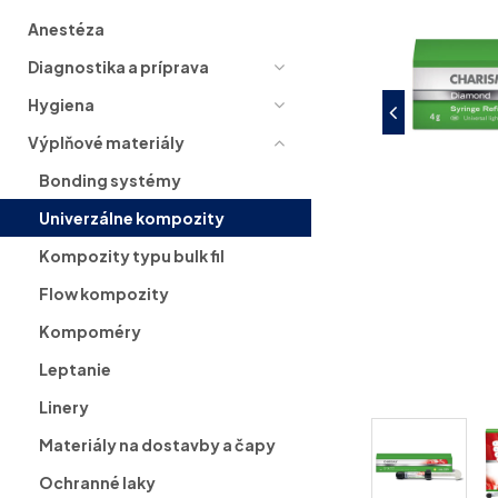
Anestéza
Diagnostika a príprava
Hygiena
Výplňové materiály
Bonding systémy
Univerzálne kompozity
Kompozity typu bulk fil
Flow kompozity
Kompoméry
Leptanie
Linery
Materiály na dostavby a čapy
Ochranné laky