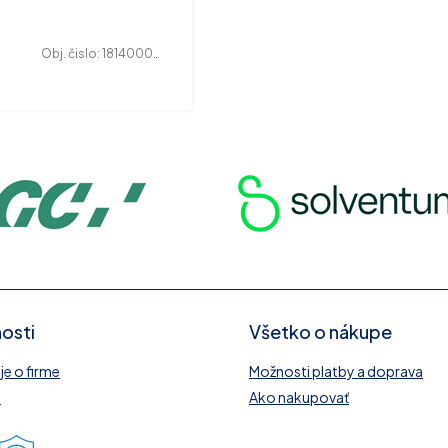
Obj. čislo:
181400027
osti
Všetko o nákupe
e o firme
Možnosti platby a doprava
y
Ako nakupovať
O
Obchodné podmienky