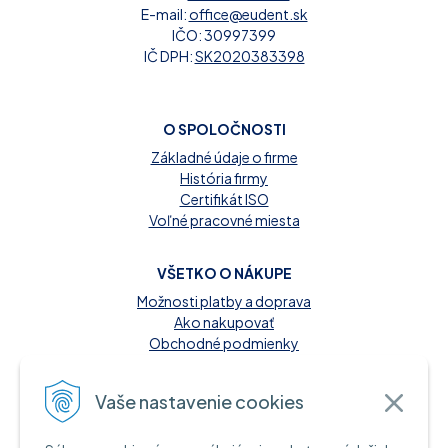
E-mail:
office@eudent.sk
IČO: 30997399
IČ DPH:
SK2020383398
O SPOLOČNOSTI
Základné údaje o firme
História firmy
Certifikát ISO
Voľné pracovné miesta
VŠETKO O NÁKUPE
Možnosti platby a doprava
Ako nakupovať
Obchodné podmienky
Reklamačný poriadok
Kontakt
Vaše nastavenie cookies
MOŽNOSTI PLATBY