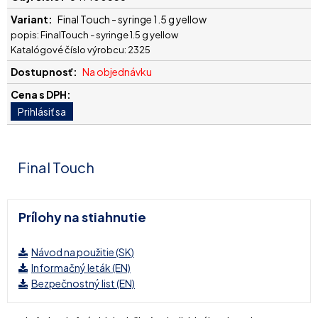
Final Touch - syringe 1.5 g yellow
popis: FinalTouch - syringe 1.5 g yellow
Katalógové číslo výrobcu: 2325
Na objednávku
Final Touch
Prílohy na stiahnutie
Návod na použitie (SK)
Informačný leták (EN)
Bezpečnostný list (EN)