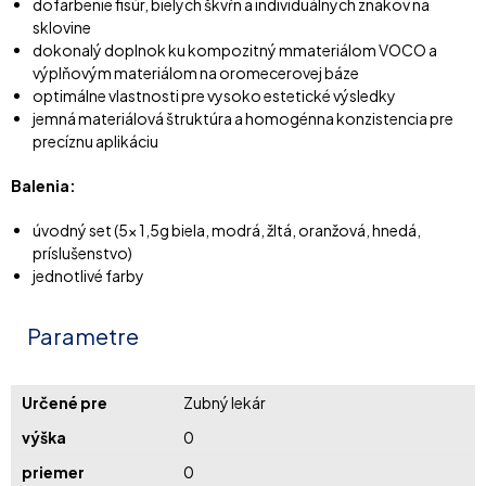
dofarbenie fisúr, bielych škvŕn a individuálnych znakov na
sklovine
dokonalý doplnok ku kompozitný mmateriálom VOCO a
výplňovým materiálom na oromecerovej báze
optimálne vlastnosti pre vysoko estetické výsledky
jemná materiálová štruktúra a homogénna konzistencia pre
precíznu aplikáciu
Balenia:
úvodný set (5x 1,5g biela, modrá, žltá, oranžová, hnedá,
príslušenstvo)
jednotlivé farby
Parametre
Určené pre
Zubný lekár
výška
0
priemer
0