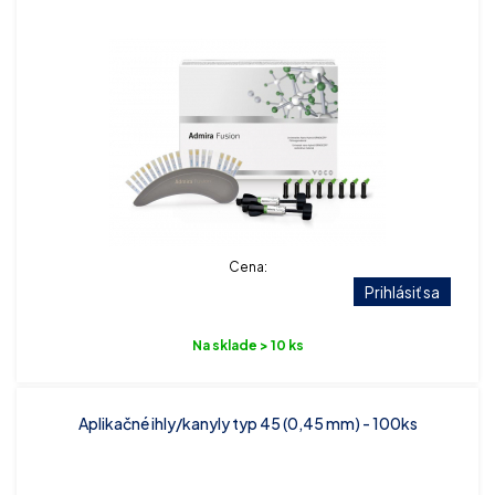
Cena:
Prihlásiť sa
Na sklade > 10 ks
Aplikačné ihly/kanyly typ 45 (0,45 mm) - 100ks