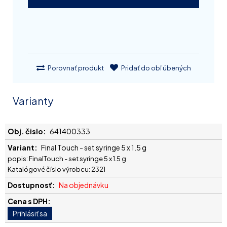
Porovnať produkt
Pridať do obľúbených
Varianty
641400333
Final Touch - set syringe 5 x 1.5 g
popis: FinalTouch - set syringe 5 x 1.5 g
Katalógové číslo výrobcu: 2321
Na objednávku