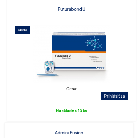
Futurabond U
Akcia
Cena:
Prihlásiť sa
Na sklade > 10 ks
Admira Fusion