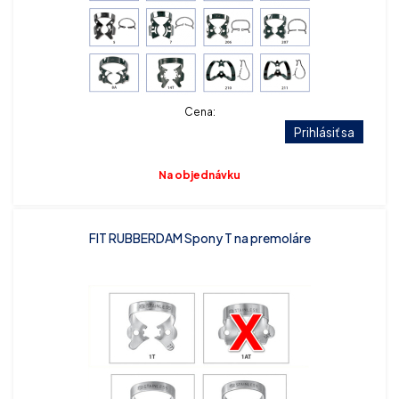
Cena:
Prihlásiť sa
Na objednávku
FIT RUBBERDAM Spony T na premoláre