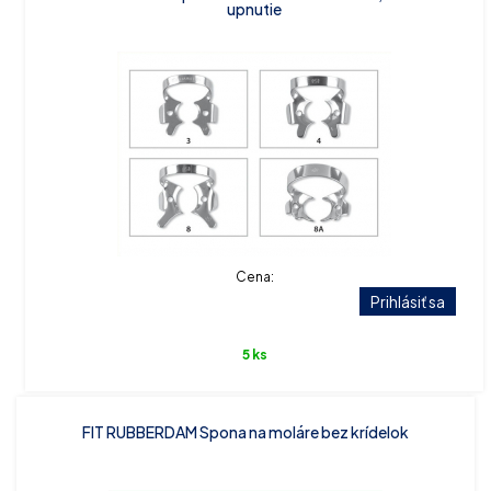
upnutie
Cena:
Prihlásiť sa
5 ks
FIT RUBBERDAM Spona na moláre bez krídelok