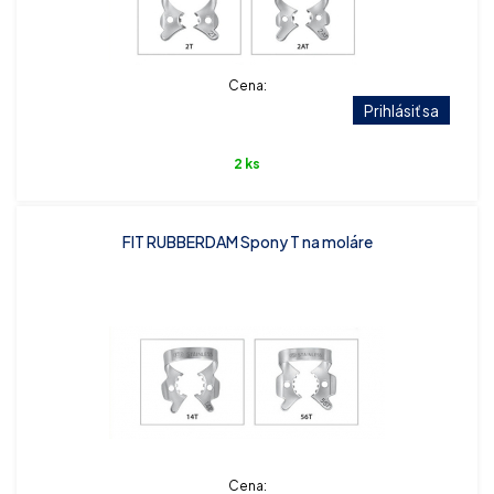
Cena:
Prihlásiť sa
2 ks
FIT RUBBERDAM Spony T na moláre
Cena: