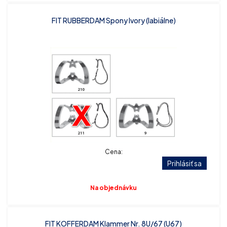
FIT RUBBERDAM Spony Ivory (labiálne)
Cena:
Prihlásiť sa
Na objednávku
FIT KOFFERDAM Klammer Nr. 8U/67 (U67)