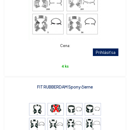
Cena:
Prihlásiť sa
4 ks
FIT RUBBERDAM Spony čierne