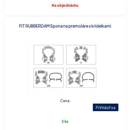
Na objednávku
FIT RUBBERDAM Spona na premoláre s krídelkami
Cena:
Prihlásiť sa
3 ks