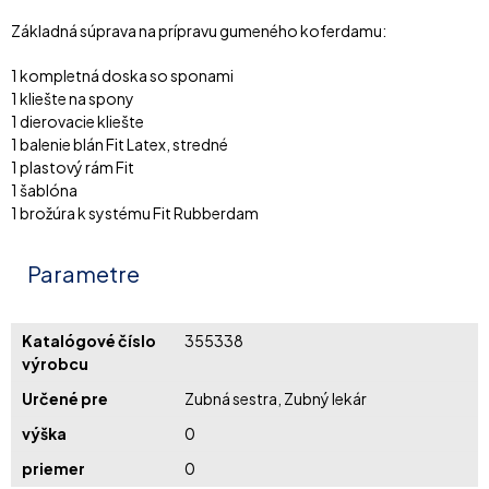
Základná súprava na prípravu gumeného koferdamu:
1 kompletná doska so sponami
1 kliešte na spony
1 dierovacie kliešte
1 balenie blán Fit Latex, stredné
1 plastový rám Fit
1 šablóna
1 brožúra k systému Fit Rubberdam
Parametre
Katalógové číslo
355338
výrobcu
Určené pre
Zubná sestra, Zubný lekár
výška
0
priemer
0