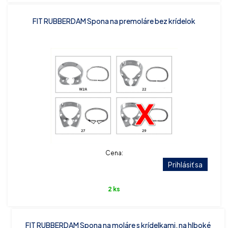
FIT RUBBERDAM Spona na premoláre bez krídelok
Cena:
Prihlásiť sa
2 ks
FIT RUBBERDAM Spona na moláre s krídelkami, na hlboké