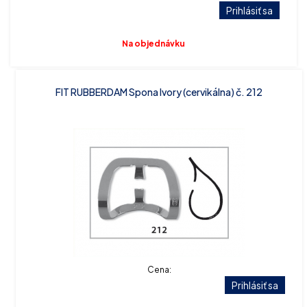
Prihlásiť sa
Na objednávku
FIT RUBBERDAM Spona Ivory (cervikálna) č. 212
Cena:
Prihlásiť sa