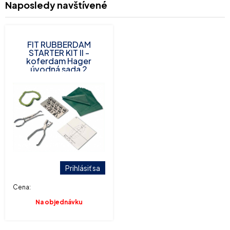
Naposledy navštívené
FIT RUBBERDAM
STARTER KIT II -
koferdam Hager
úvodná sada 2
Prihlásiť sa
Cena:
Na objednávku