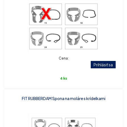
Cena:
Prihlásiť sa
4 ks
FIT RUBBERDAM Spona na moláre s krídelkami