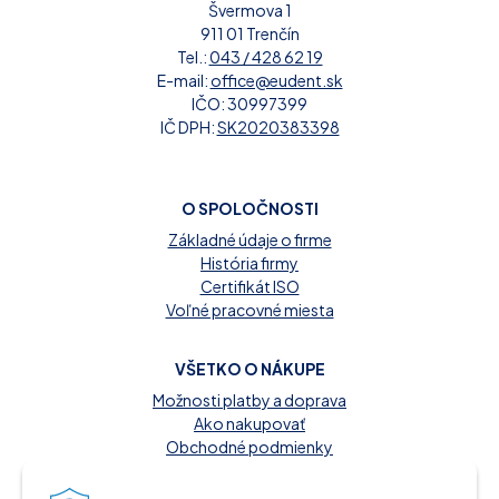
Švermova 1
911 01 Trenčín
Tel.:
043 / 428 62 19
E-mail:
office@eudent.sk
IČO: 30997399
IČ DPH:
SK2020383398
O SPOLOČNOSTI
Základné údaje o firme
História firmy
Certifikát ISO
Voľné pracovné miesta
VŠETKO O NÁKUPE
Možnosti platby a doprava
Ako nakupovať
Obchodné podmienky
Reklamačný poriadok
Kontakt