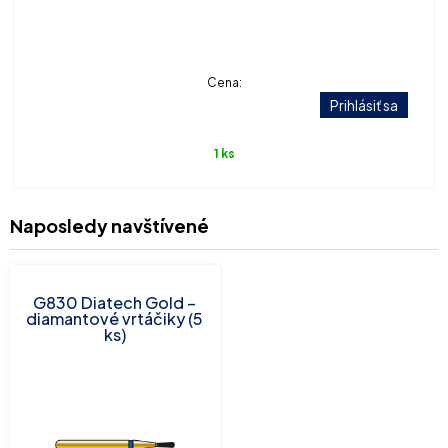
Cena:
Prihlásiť sa
1 ks
Naposledy navštívené
G830 Diatech Gold –
diamantové vrtáčiky (5
ks)