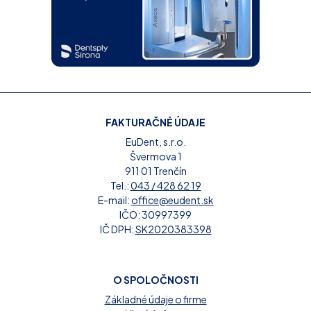
FAKTURAČNÉ ÚDAJE
EuDent, s.r.o.
Švermova 1
911 01 Trenčín
Tel.:
043 / 428 62 19
E-mail:
office@eudent.sk
IČO: 30997399
IČ DPH:
SK2020383398
O SPOLOČNOSTI
Základné údaje o firme