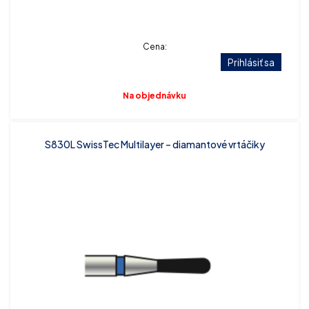
Cena:
Prihlásiť sa
Na objednávku
S830L SwissTec Multilayer – diamantové vrtáčiky