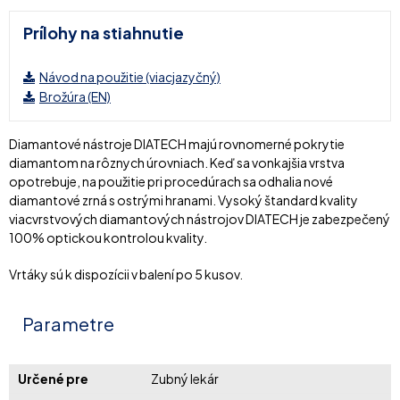
Prílohy na stiahnutie
Návod na použitie (viacjazyčný)
Brožúra (EN)
Diamantové nástroje DIATECH majú rovnomerné pokrytie
diamantom na rôznych úrovniach. Keď sa vonkajšia vrstva
opotrebuje, na použitie pri procedúrach sa odhalia nové
diamantové zrná s ostrými hranami. Vysoký štandard kvality
viacvrstvových diamantových nástrojov DIATECH je zabezpečený
100% optickou kontrolou kvality.
Vrtáky sú k dispozícii v balení po 5 kusov.
Parametre
Určené pre
Zubný lekár