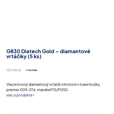
G830 Diatech Gold – diamantové
vrtáčiky (5 ks)
Výrobca:
Viacvrstvový diamantový vrtáčik s hrotom v tvare hrušky,
priemer 009-016, mandrel FG/FGSS.
viac o produkte