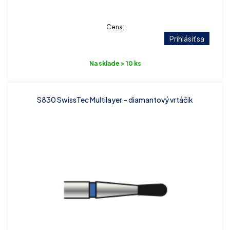
Cena:
Prihlásiť sa
Na sklade > 10 ks
S830 SwissTec Multilayer – diamantový vrtáčik