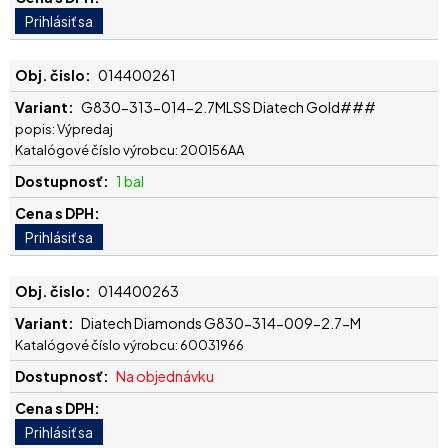
014400261
G830-313-014-2.7MLSS Diatech Gold###
popis: Výpredaj
Katalógové číslo výrobcu: 200156AA
1 bal
014400263
Diatech Diamonds G830-314-009-2.7-M
Katalógové číslo výrobcu: 60031966
Na objednávku