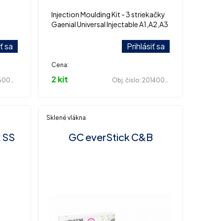
Injection Moulding Kit - 3 striekačky
Gaenial Universal Injectable A1,A2,A3
+ kartuša (51g) Exaclear.
iť sa
Prihlásiť sa
Cena:
2 kit
00017
Obj. čislo:
201400250
Sklené vlákna
x SS
GC everStick C&B