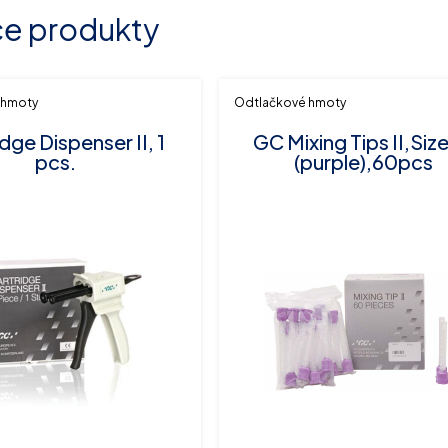
ce produkty
 hmoty
Odtlačkové hmoty
dge Dispenser II, 1
GC Mixing Tips II,Size
pcs.
(purple),60pcs