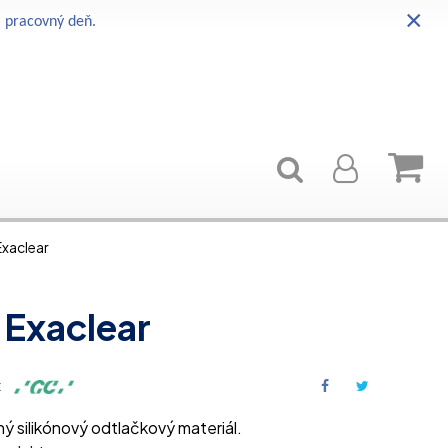
×
i pracovný deň.
xaclear
Exaclear
:
ný silikónový odtlačkový materiál.