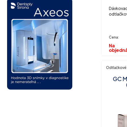
Dávkovaci
odtlačko
Cena:
Na
objedn
Odtlačkové
GC Mi