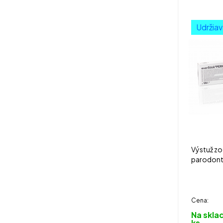
Udržiav
Výstuž zo
parodontá
Cena:
Na sklad
ks