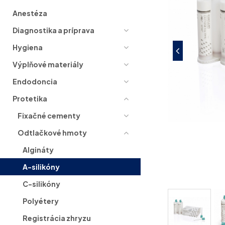
Anestéza
Diagnostika a príprava
Hygiena
Výplňové materiály
Endodoncia
Protetika
Fixačné cementy
Odtlačkové hmoty
Algináty
A-silikóny
C-silikóny
Polyétery
Registrácia zhryzu