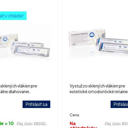
ať v chlade!
 sklených vlákien pre
Vystuž zo sklených vlákien pre
lne dlahovanie.
estetické ortodontické retaine
Prihlásiť sa
Prihlás
Cena:
e > 10
Na
Obj. čislo:
E821420005
Obj. čislo:
8214
objednávku