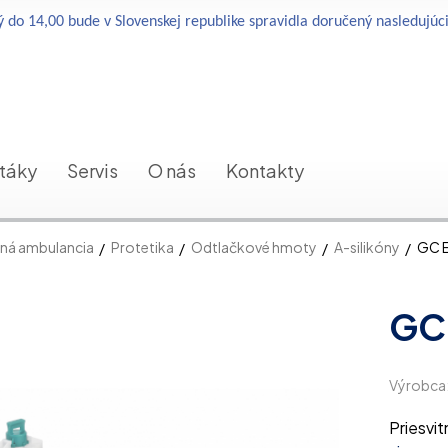
 do 14,00 bude v Slovenskej republike spravidla doručený nasledujúc
etáky
Servis
O nás
Kontakty
ná ambulancia
Protetika
Odtlačkové hmoty
A-silikóny
GC E
GC 
Výrobca
Priesvit