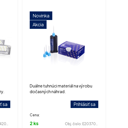
Novinka
Akcia
Duálne tuhnúci materiál na výrobu
ry.
dočasných náhrad.
iť sa
Prihlásiť sa
Cena:
2 ks
20006
Obj. čislo:
E203700055