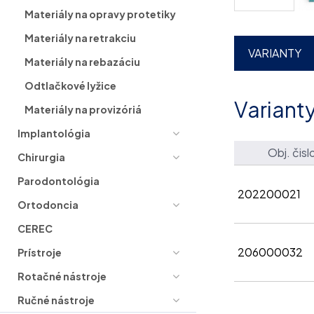
Materiály na opravy protetiky
Materiály na retrakciu
VARIANTY
Materiály na rebazáciu
Odtlačkové lyžice
Variant
Materiály na provizóriá
Implantológia
Obj. čisl
Chirurgia
Parodontológia
202200021
Ortodoncia
CEREC
206000032
Prístroje
Rotačné nástroje
Ručné nástroje