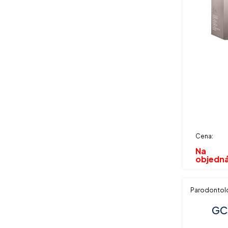
Cena:
Na
objedn
Parodontol
GC 