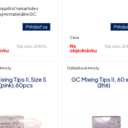
a pištoľ na kartuše s
vými materiálmi GC.
Prihlásiť sa
Prihlás
Cena:
Na
Obj. čislo:
206000012
Obj. čislo:
2060
ávku
objednávku
 hmoty
Odtlačkové hmoty
xing Tips II,Size S
GC Mixing Tips II, 60 
(pink),60pcs
(žlté)