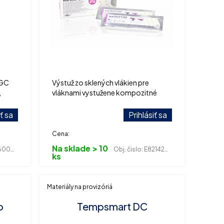
 GC
Výstuž zo sklených vlákien pre
,
vláknami vystužene kompozitné
mostíky.
iť sa
Prihlásiť sa
Cena:
Na sklade > 10
00038
Obj. čislo:
E821420004
ks
Materiály na provizóriá
o
Tempsmart DC