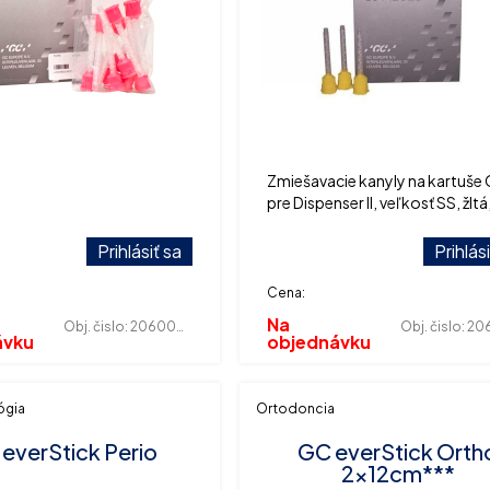
Zmiešavacie kanyly na kartuše
pre Dispenser II, veľkosť SS, žltá
balenie 60 ks.
Prihlásiť sa
Prihlás
Cena:
Na
Obj. čislo:
206000016
Obj. čislo:
2060
ávku
objednávku
ógia
Ortodoncia
everStick Perio
GC everStick Orth
2x12cm***