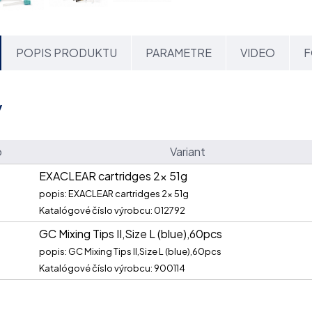
POPIS PRODUKTU
PARAMETRE
VIDEO
F
y
o
Variant
EXACLEAR cartridges 2x 51g
popis: EXACLEAR cartridges 2x 51g
Katalógové číslo výrobcu: 012792
GC Mixing Tips II,Size L (blue),60pcs
popis: GC Mixing Tips II,Size L (blue),60pcs
Katalógové číslo výrobcu: 900114