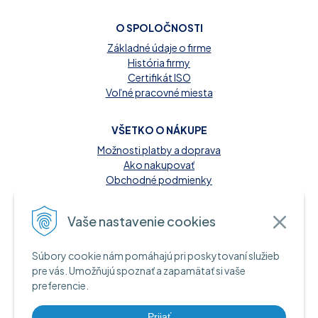
O SPOLOČNOSTI
Základné údaje o firme
História firmy
Certifikát ISO
Voľné pracovné miesta
VŠETKO O NÁKUPE
Možnosti platby a doprava
Ako nakupovať
Obchodné podmienky
Reklamačný poriadok
Kontakt
Vaše nastavenie cookies
MOŽNOSTI PLATBY
Súbory cookie nám pomáhajú pri poskytovaní služieb
A INFORMAČNÉ ZDROJE
pre vás. Umožňujú spoznať a zapamätať si vaše
preferencie.
Hotovosť pri dodaní tovaru
Bankový prevod
Platba kartou online
Prijať