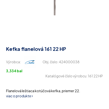
Kefka flanelová 161 22 HP
Výrobca:
Obj. čislo:
424000038
3,334 bal
Katalógové číslo výrobcu: 161 22 HP
Flanelová leštiaca kotúčová kefka, priemer 22.
viac o produkte