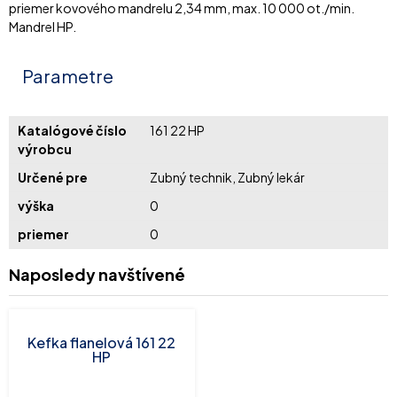
priemer kovového mandrelu 2,34 mm, max. 10 000 ot./min.
Mandrel HP.
Parametre
Katalógové číslo
161 22 HP
výrobcu
Určené pre
Zubný technik, Zubný lekár
výška
0
priemer
0
Naposledy navštívené
Kefka flanelová 161 22
HP