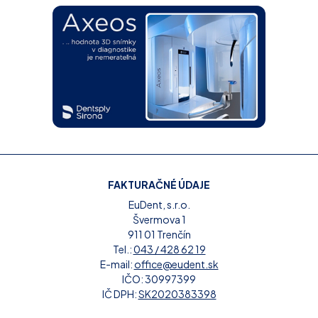
FAKTURAČNÉ ÚDAJE
EuDent, s.r.o.
Švermova 1
911 01 Trenčín
Tel.:
043 / 428 62 19
E-mail:
office@eudent.sk
IČO: 30997399
IČ DPH:
SK2020383398