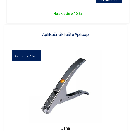
Na sklade > 10 ks
Aplikačné kliešte Aplicap
Akcia
-16%
Cena: