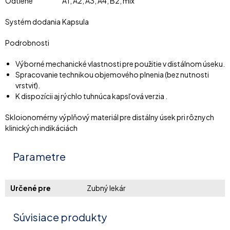
Odtiene
A1, A2, A3, A4, B2, mix
Systém dodania
Kapsula
Podrobnosti
Výborné mechanické vlastnosti pre použitie v distálnom úseku.
Spracovanie technikou objemového plnenia (bez nutnosti
vrstviť).
K dispozícii aj rýchlo tuhnúca kapsľová verzia .
Skloionomérny výplňový materiál pre distálny úsek pri rôznych
klinických indikáciách
Parametre
Určené pre
Zubný lekár
Súvisiace produkty