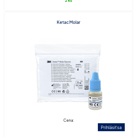
2 ks
Ketac Molar
Cena:
Prihlásiť sa