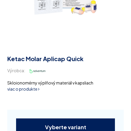
Ketac Molar Aplicap Quick
Výrobca:
Skloionomérny výplňový materiál v kapsliach
viac o produkte
Vyberte variant