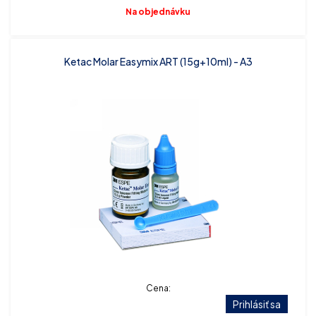
Na objednávku
Ketac Molar Easymix ART (15g+10ml) - A3
Cena:
Prihlásiť sa