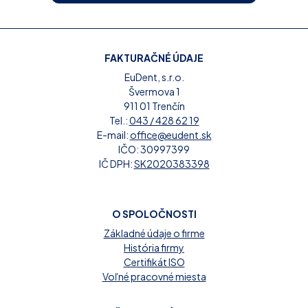
FAKTURAČNÉ ÚDAJE
EuDent, s.r.o.
Švermova 1
911 01 Trenčín
Tel.:
043 / 428 62 19
E-mail:
office@eudent.sk
IČO: 30997399
IČ DPH:
SK2020383398
O SPOLOČNOSTI
Základné údaje o firme
História firmy
Certifikát ISO
Voľné pracovné miesta