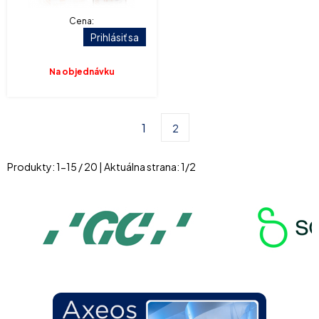
Cena:
Prihlásiť sa
Na objednávku
1
2
Produkty:
1
-
15
/
20
| Aktuálna strana:
1
/
2