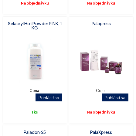
Na objednávku
Na objednávku
Selacryl Hot Powder PINK, 1
Palapress
KG
Cena:
Cena:
Prihlásiť sa
Prihlásiť sa
1 ks
Na objednávku
Paladon 65
PalaXpress