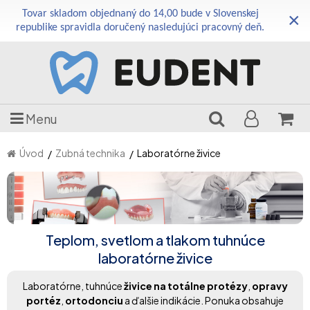
Tovar skladom objednaný do 14,00 bude v Slovenskej
×
republike spravidla doručený nasledujúci pracovný deň.
Menu
Úvod
Zubná technika
Laboratórne živice
Teplom, svetlom a tlakom tuhnúce
laboratórne živice
Laboratórne, tuhnúce
živice na totálne protézy
,
opravy
portéz
,
ortodonciu
a ďalšie indikácie. Ponuka obsahuje