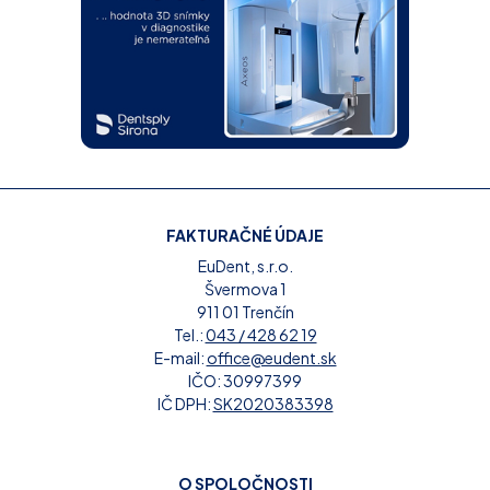
FAKTURAČNÉ ÚDAJE
EuDent, s.r.o.
Švermova 1
911 01 Trenčín
Tel.:
043 / 428 62 19
E-mail:
office@eudent.sk
IČO: 30997399
IČ DPH:
SK2020383398
O SPOLOČNOSTI