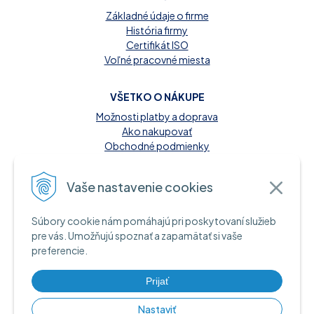
Základné údaje o firme
História firmy
Certifikát ISO
Voľné pracovné miesta
VŠETKO O NÁKUPE
Možnosti platby a doprava
Ako nakupovať
Obchodné podmienky
Reklamačný poriadok
Kontakt
Vaše nastavenie cookies
MOŽNOSTI PLATBY
Súbory cookie nám pomáhajú pri poskytovaní služieb
A INFORMAČNÉ ZDROJE
pre vás. Umožňujú spoznať a zapamätať si vaše
preferencie.
Hotovosť pri dodaní tovaru
Bankový prevod
Platba kartou online
Prijať
Nastaviť