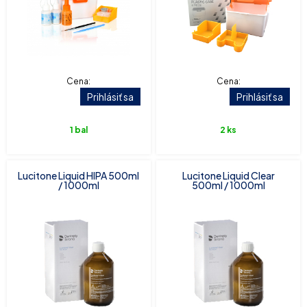
Cena:
Cena:
Prihlásiť sa
Prihlásiť sa
1 bal
2 ks
Lucitone Liquid HIPA 500ml
Lucitone Liquid Clear
/ 1000ml
500ml / 1000ml