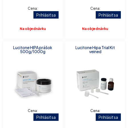
Cena:
Cena:
Prihlásiť sa
Prihlásiť sa
Na objednávku
Na objednávku
Lucitone HIPA prášok
Lucitone Hipa Trial Kit
500g/1000g
veined
Cena:
Cena:
Prihlásiť sa
Prihlásiť sa