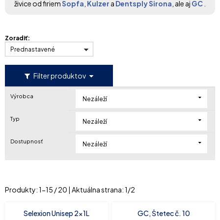
živice od firiem
Sopfa
,
Kulzer
a
Dentsply Sirona
, ale aj
GC
.
Zoradiť:
Prednastavené
Filter produktov
Výrobca
Nezáleží
Typ
Nezáleží
Dostupnosť
Nezáleží
Produkty:
1
-
15
/
20
| Aktuálna strana:
1
/
2
Selexion Unisep 2x1L
GC, Štetec č. 10