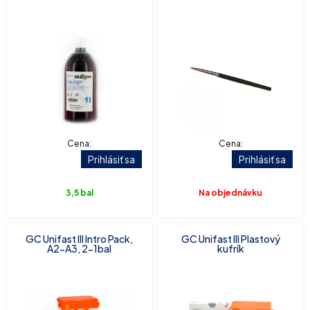
Cena:
Cena:
Prihlásiť sa
Prihlásiť sa
3,5 bal
Na objednávku
GC Unifast III Intro Pack,
GC Unifast III Plastový
A2-A3, 2-1bal
kufrík