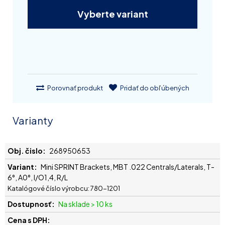
Vyberte variant
Porovnať produkt
Pridať do obľúbených
Varianty
268950653
Mini SPRINT Brackets, MBT .022 Centrals/Laterals, T-
6°, A0°, I/O1,4, R/L
Katalógové číslo výrobcu: 780-1201
Na sklade > 10 ks