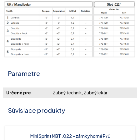
Parametre
Určené pre
Zubný technik, Zubný lekár
Súvisiace produkty
Mini Sprint MBT .022 – zámky horné P/Ľ