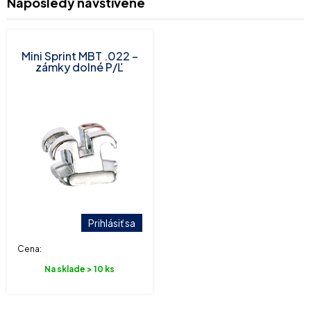
Naposledy navštívené
Mini Sprint MBT .022 –
zámky dolné P/Ľ
Prihlásiť sa
Cena:
Na sklade > 10 ks