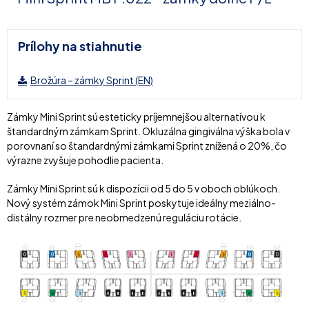
Prílohy na stiahnutie
Brožúra – zámky Sprint (EN)
Zámky Mini Sprint sú esteticky príjemnejšou alternatívou k
štandardným zámkam Sprint. Okluzálna gingiválna výška bola v
porovnaní so štandardnými zámkami Sprint znížená o 20%, čo
výrazne zvyšuje pohodlie pacienta.
Zámky Mini Sprint sú k dispozícii od 5 do 5 v oboch oblúkoch.
Nový systém zámok Mini Sprint poskytuje ideálny meziálno-
distálny rozmer pre neobmedzenú reguláciu rotácie.