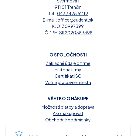
Švermova 1
911 01 Trenčín
Tel.:
043 / 428 62 19
E-mail:
office@eudent.sk
IČO: 30997399
IČ DPH:
SK2020383398
O SPOLOČNOSTI
Základné údaje o firme
História firmy
Certifikát ISO
Voľné pracovné miesta
VŠETKO O NÁKUPE
Možnosti platby a doprava
Ako nakupovať
Obchodné podmienky
Reklamačný poriadok
Kontakt