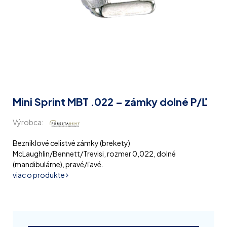
Mini Sprint MBT .022 – zámky dolné P/Ľ
Výrobca:
Bezniklové celistvé zámky (brekety)
McLaughlin/Bennett/Trevisi, rozmer 0,022, dolné
(mandibulárne), pravé/ľavé.
viac o produkte