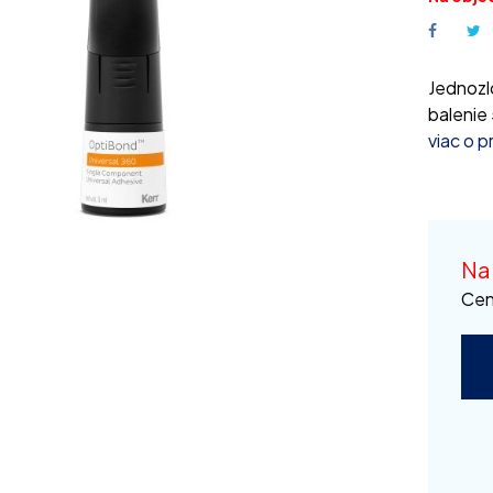
Jednozl
balenie 
viac o 
Na
Cen