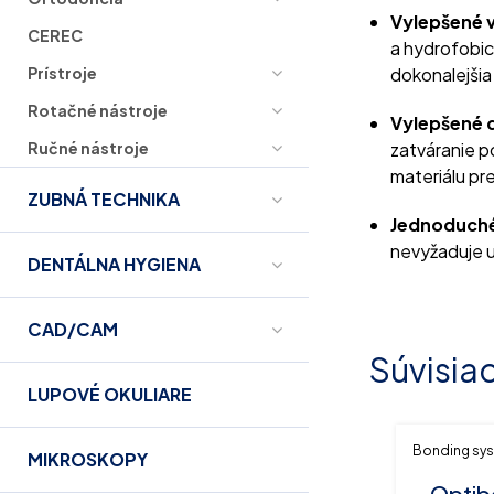
Vylepšené v
CEREC
a hydrofobic
dokonalejšia 
Prístroje
Rotačné nástroje
Vylepšené d
zatváranie p
Ručné nástroje
materiálu pre
ZUBNÁ TECHNIKA
Jednoduché
nevyžaduje u
DENTÁLNA HYGIENA
CAD/CAM
Súvisia
LUPOVÉ OKULIARE
Bonding sy
MIKROSKOPY
Optib