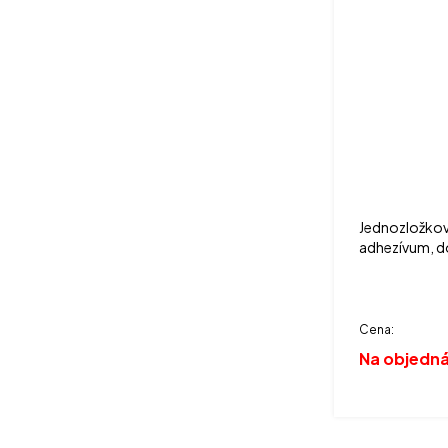
Jednozložkov
adhezívum, do
Cena:
Na objedn