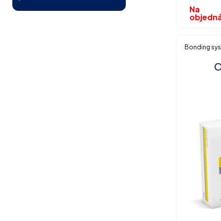
Na
objedn
Bonding sy
O