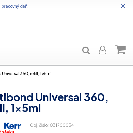
×
i pracovný deň.
Universal 360, refill, 1x5ml
ibond Universal 360,
ill, 1x5ml
:
Obj. čislo:
031700034
dnávku