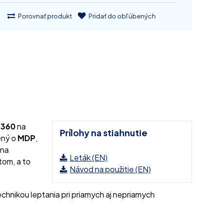
Porovnať produkt
Pridať do obľúbených
 360
na
Prílohy na stiahnutie
ený o
MDP
,
 na
Leták (EN)
tom, a to
Návod na použitie (EN)
 technikou leptania pri priamych aj nepriamych