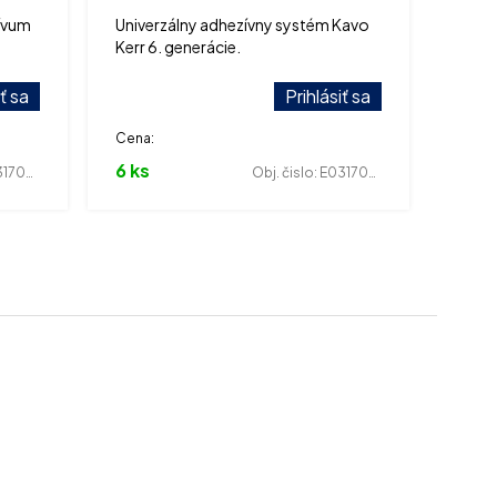
ívum
Univerzálny adhezívny systém Kavo
Kerr 6. generácie.
iť sa
Prihlásiť sa
Cena:
6 ks
700004
Obj. čislo:
E031700028