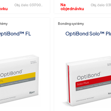
Na
Obj. čislo:
031700033
Obj. čislo:
0317
ávku
objednávku
stémy
Bonding systémy
ptiBond™ FL
OptiBond Solo™ Pl