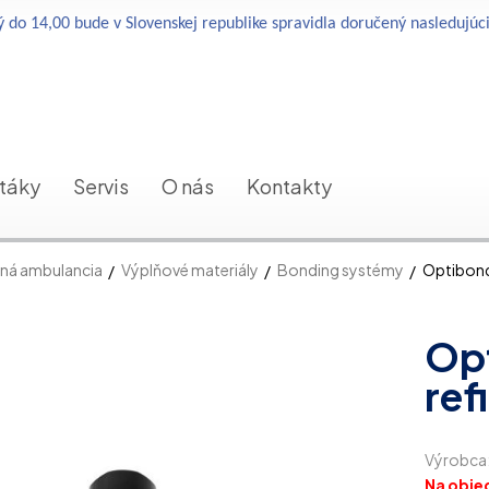
 do 14,00 bude v Slovenskej republike spravidla doručený nasledujúc
etáky
Servis
O nás
Kontakty
ná ambulancia
Výplňové materiály
Bonding systémy
Optibond 
Opt
ref
Výrobca
Na obje