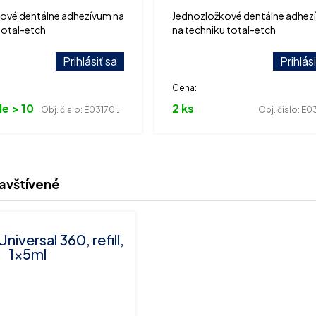
ové dentálne adhezívum na
Jednozložkové dentálne adhez
total-etch
na techniku total-etch
Prihlásiť sa
Prihlás
Cena:
e > 10
2 ks
Obj. čislo:
E031700001
Obj. čislo:
E031
avštívené
iversal 360, refill,
1x5ml