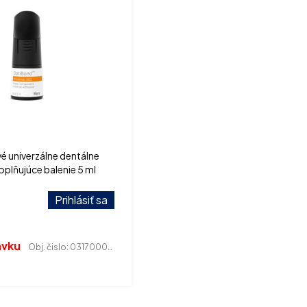
é univerzálne dentálne
plňujúce balenie 5 ml
Prihlásiť sa
ávku
Obj. čislo:
031700034