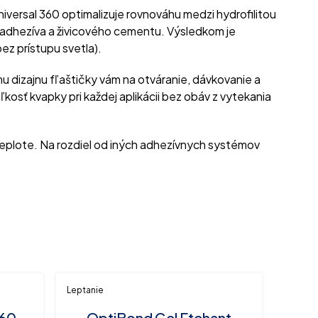
versal 360 optimalizuje rovnováhu medzi hydrofilitou
ní adhezíva a živicového cementu. Výsledkom je
ez prístupu svetla).
izajnu fľaštičky vám na otváranie, dávkovanie a
osť kvapky pri každej aplikácii bez obáv z vytekania
teplote. Na rozdiel od iných adhezívnych systémov
Leptanie
60,
OptiBond Gel Etchant