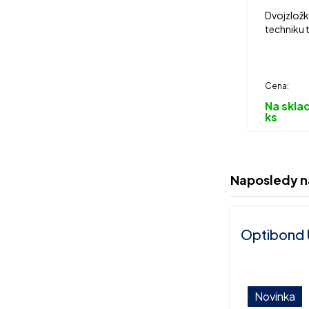
Dvojzložk
techniku 
Cena:
Na sklad
ks
Naposledy n
Optibond Un
Novinka