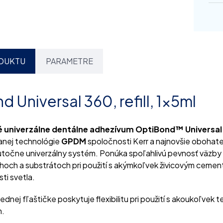
DUKTU
PARAMETRE
 Universal 360, refill, 1x5ml
 univerzálne dentálne adhezívum
OptiBond™ Universal
anej technológie
GPDM
spoločnosti Kerr a najnovšie obohat
utočne univerzálny systém. Ponúka spoľahlivú pevnosť väzby
hoch a substrátoch pri použití s akýmkoľvek živicovým cemen
ti svetla.
jednej fľaštičke poskytuje flexibilitu pri použití s akoukoľvek
h.