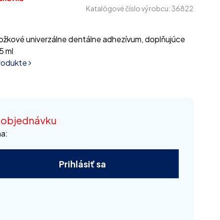
Katalógové číslo výrobcu: 36822
ožkové univerzálne dentálne adhezívum, doplňujúce
5 ml
produkte
 objednávku
a:
Prihlásiť sa