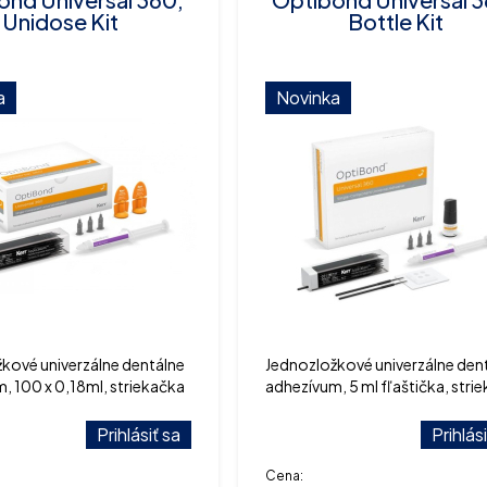
Unidose Kit
Bottle Kit
a
Novinka
kové univerzálne dentálne
Jednozložkové univerzálne den
, 100 x 0,18ml, striekačka
adhezívum, 5 ml fľaštička, stri
élom, aplikátory, koncovky
s leptacím gélom, aplikátory,
miešacie jamky, aplikátory
Prihlásiť sa
Prihlás
Cena: