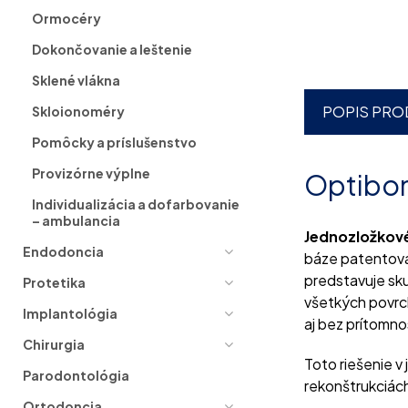
Ormocéry
Dokončovanie a leštenie
Sklené vlákna
POPIS PRO
Skloionoméry
Pomôcky a príslušenstvo
Provizórne výplne
Optibond
Individualizácia a dofarbovanie
– ambulancia
Jednozložkové
Endodoncia
báze patentov
predstavuje sk
Protetika
všetkých povrc
Implantológia
aj bez prítomnos
Chirurgia
Toto riešenie v 
Parodontológia
rekonštrukciác
Ortodoncia