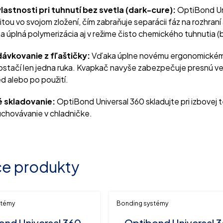
lastnosti pri tuhnutí bez svetla (dark-cure):
OptiBond Uni
itou vo svojom zložení, čím zabraňuje separácii fáz na rozhra
a úplná polymerizácia aj v režime čisto chemického tuhnutia (b
ávkovanie z fľaštičky:
Vďaka úplne novému ergonomickému d
ostačí len jedna ruka. Kvapkač navyše zabezpečuje presnú veľk
d alebo po použití.
 skladovanie:
OptiBond Universal 360 skladujte pri izbovej 
chovávanie v chladničke.
ce produkty
stémy
Bonding systémy
ond Universal 360,
Optibond Universal 3