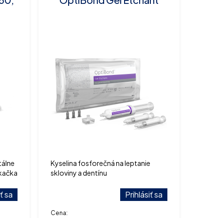
tálne
Kyselina fosforečná na leptanie
ekačka
skloviny a dentínu
iť sa
Prihlásiť sa
Cena: