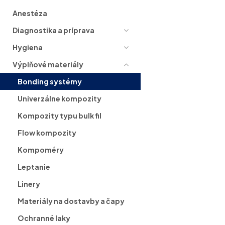
Anestéza
Diagnostika a príprava
Hygiena
Výplňové materiály
Bonding systémy
Univerzálne kompozity
Kompozity typu bulk fil
Flow kompozity
Kompoméry
Leptanie
Linery
Materiály na dostavby a čapy
Ochranné laky