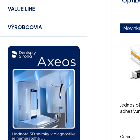
VALUE LINE
VÝROBCOVIA
Novink
Jednozlož
adhezívum
s lept. g
Cena: