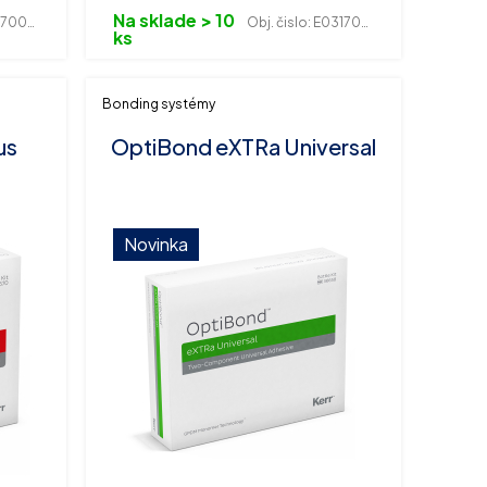
Na sklade > 10
00032
Obj. čislo:
E031700013
ks
Bonding systémy
us
OptiBond eXTRa Universal
Novinka