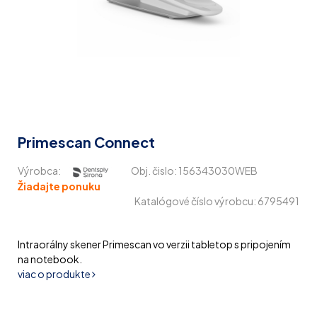
Primescan Connect
Výrobca:
Obj. čislo:
156343030WEB
Žiadajte ponuku
Katalógové číslo výrobcu: 6795491
Intraorálny skener Primescan vo verzii tabletop s pripojením
na notebook.
viac o produkte