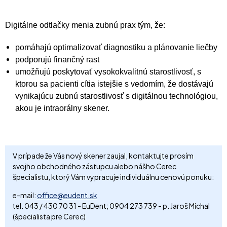
Digitálne odtlačky menia zubnú prax tým, že:
pomáhajú optimalizovať diagnostiku a plánovanie liečby
podporujú finančný rast
umožňujú poskytovať vysokokvalitnú starostlivosť, s
ktorou sa pacienti cítia istejšie s vedomím, že dostávajú
vynikajúcu zubnú starostlivosť s digitálnou technológiou,
akou je intraorálny skener.
V prípade že Vás nový skener zaujal, kontaktujte prosím
svojho obchodného zástupcu alebo nášho Cerec
špecialistu, ktorý Vám vypracuje individuálnu cenovú ponuku:
e-mail:
office@eudent.sk
tel. 043 / 430 70 31 - EuDent; 0904 273 739 - p. Jaroš Michal
(špecialista pre Cerec)