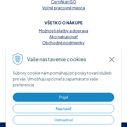
Certifikát ISO
Voľné pracovné miesta
VŠETKO O NÁKUPE
Možnosti platby a doprava
Ako nakupovať
Obchodné podmienky
Reklamačný poriadok
Kontakt
Vaše nastavenie cookies
MOŽNOSTI PLATBY
Súbory cookie nám pomáhajú pri poskytovaní služieb
A INFORMAČNÉ ZDROJE
pre vás. Umožňujú spoznať a zapamätať si vaše
preferencie.
Hotovosť pri dodaní tovaru
Bankový prevod
Platba kartou online
Prijať
Nastaviť
Odmietnuť