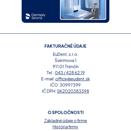
FAKTURAČNÉ ÚDAJE
EuDent, s.r.o.
Švermova 1
911 01 Trenčín
Tel.:
043 / 428 62 19
E-mail:
office@eudent.sk
IČO: 30997399
IČ DPH:
SK2020383398
O SPOLOČNOSTI
Základné údaje o firme
História firmy