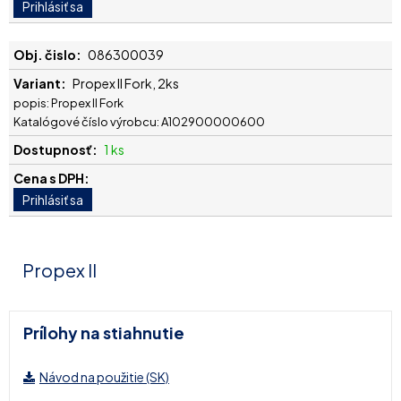
086300039
Propex II Fork, 2ks
popis: Propex II Fork
Katalógové číslo výrobcu: A102900000600
1 ks
Propex II
Prílohy na stiahnutie
Návod na použitie (SK)