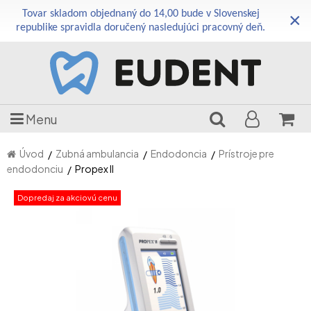
Tovar skladom objednaný do 14,00 bude v Slovenskej
×
republike spravidla doručený nasledujúci pracovný deň.
Menu
Úvod
Zubná ambulancia
Endodoncia
Prístroje pre
endodonciu
Propex II
Dopredaj za akciovú cenu