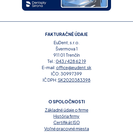
FAKTURAČNÉ ÚDAJE
EuDent, s.r.o.
Švermova 1
911 01 Trenčín
Tel.:
043 / 428 62 19
E-mail:
office@eudent.sk
IČO: 30997399
IČ DPH:
SK2020383398
O SPOLOČNOSTI
Základné údaje o firme
História firmy
Certifikát ISO
Voľné pracovné miesta