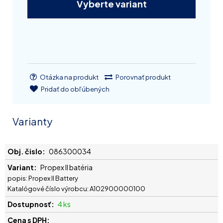
Vyberte variant
Otázka na produkt
Porovnať produkt
Pridať do obľúbených
Varianty
086300034
Propex II batéria
popis: Propex II Battery
Katalógové číslo výrobcu: A102900000100
4 ks