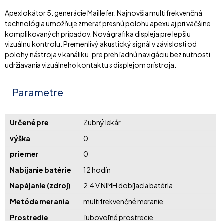
Apexlokátor 5. generácie Maillefer. Najnovšia multifrekvenčná
technológia umožňuje zmerať presnú polohu apexu aj pri väčšine
komplikovaných prípadov. Nová grafika displeja pre lepšiu
vizuálnu kontrolu. Premenlivý akustický signál v závislosti od
polohy nástroja v kanáliku, pre prehľadnú navigáciu bez nutnosti
udržiavania vizuálneho kontaktu s displejom prístroja.
Parametre
Určené pre
Zubný lekár
výška
0
priemer
0
Nabíjanie batérie
12 hodín
Napájanie (zdroj)
2,4 V NiMH dobíjacia batéria
Metóda merania
multifrekvenčné meranie
Prostredie
ľubovoľné prostredie