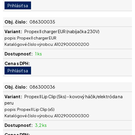
086300035
Propex II charger EUR (nabíjačka 230V)
popis: Propex II charger EUR
Katalógové číslo výrobcu: A102900000200
1 ks
086300036
Propex II Lip Clip (5ks) - kovový háčik/elektróda na
peru
popis: Propex II Lip Clip (x5)
Katalógové číslo výrobcu: A102900000300
3,2 ks