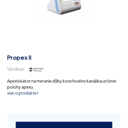
Propex II
Výrobca:
Apexlokátor na meranie dĺžky koreňového kanálika určenie
polohy apexu.
viac o produkte