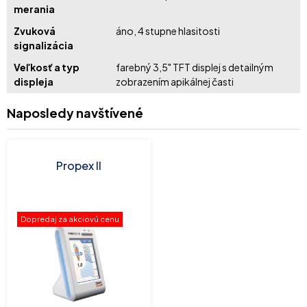
merania
Zvuková
áno, 4 stupne hlasitosti
signalizácia
Veľkosť a typ
farebný 3,5" TFT displej s detailným
displeja
zobrazením apikálnej časti
Naposledy navštívené
Propex II
Dopredaj za akciovú cenu