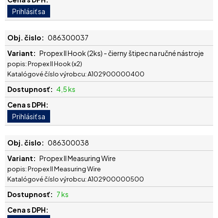
086300037
Propex II Hook (2ks) - čierny štipec na ručné nástroje
popis: Propex II Hook (x2)
Katalógové číslo výrobcu: A102900000400
4,5 ks
086300038
Propex II Measuring Wire
popis: Propex II Measuring Wire
Katalógové číslo výrobcu: A102900000500
7 ks