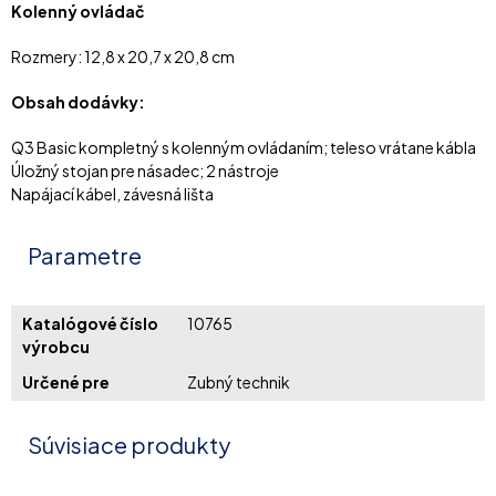
Kolenný ovládač
Rozmery: 12,8 x 20,7 x 20,8 cm
Obsah dodávky:
Q3 Basic kompletný s kolenným ovládaním; teleso vrátane kábla
Úložný stojan pre násadec; 2 nástroje
Napájací kábel, závesná lišta
Parametre
Katalógové číslo
10765
výrobcu
Určené pre
Zubný technik
Súvisiace produkty