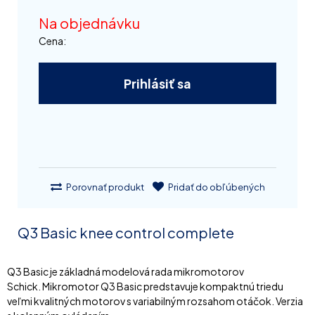
Na objednávku
Cena:
Prihlásiť sa
Porovnať produkt
Pridať do obľúbených
Q3 Basic knee control complete
Q3 Basic je základná modelová rada mikromotorov
Schick. Mikromotor Q3 Basic predstavuje kompaktnú triedu
veľmi kvalitných motorov s variabilným rozsahom otáčok. Verzia