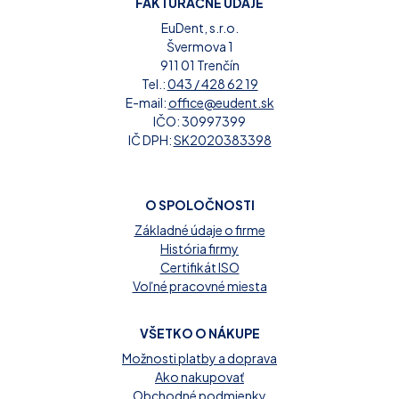
FAKTURAČNÉ ÚDAJE
EuDent, s.r.o.
Švermova 1
911 01 Trenčín
Tel.:
043 / 428 62 19
E-mail:
office@eudent.sk
IČO: 30997399
IČ DPH:
SK2020383398
O SPOLOČNOSTI
Základné údaje o firme
História firmy
Certifikát ISO
Voľné pracovné miesta
VŠETKO O NÁKUPE
Možnosti platby a doprava
Ako nakupovať
Obchodné podmienky