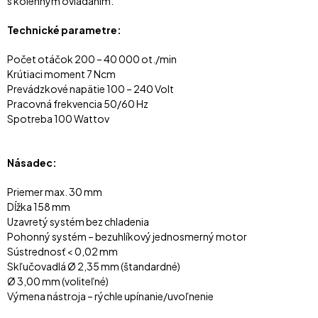
s kolenným ovládaním.
Technické parametre:
Počet otáčok 200 – 40 000 ot./min
Krútiaci moment 7 Ncm
Prevádzkové napätie 100 – 240 Volt
Pracovná frekvencia 50/60 Hz
Spotreba 100 Wattov
Násadec:
Priemer max. 30 mm
Dĺžka 158 mm
Uzavretý systém bez chladenia
Pohonný systém – bezuhlíkový jednosmerný motor
Sústrednosť < 0,02 mm
Skľučovadlá Ø 2,35 mm (štandardné)
Ø 3,00 mm (voliteľné)
Výmena nástroja – rýchle upínanie/uvoľnenie