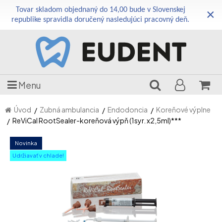
Tovar skladom objednaný do 14,00 bude v Slovenskej
×
republike spravidla doručený nasledujúci pracovný deň.
Menu
Úvod
Zubná ambulancia
Endodoncia
Koreňové výplne
ReViCal RootSealer-koreňová výpň (1syr. x2,5ml)***
Novinka
Udržiavať v chlade!