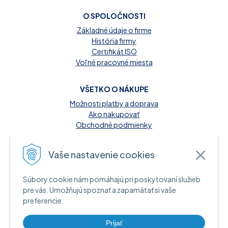
O SPOLOČNOSTI
Základné údaje o firme
História firmy
Certifikát ISO
Voľné pracovné miesta
VŠETKO O NÁKUPE
Možnosti platby a doprava
Ako nakupovať
Obchodné podmienky
Reklamačný poriadok
Kontakt
Vaše nastavenie cookies
MOŽNOSTI PLATBY
Súbory cookie nám pomáhajú pri poskytovaní služieb
A INFORMAČNÉ ZDROJE
pre vás. Umožňujú spoznať a zapamätať si vaše
preferencie.
Hotovosť pri dodaní tovaru
Bankový prevod
Platba kartou online
Prijať