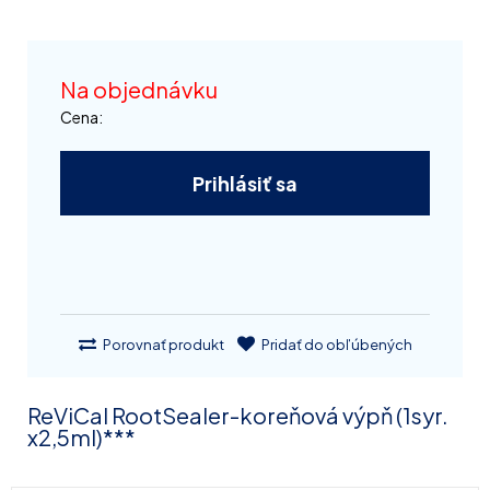
Na objednávku
Cena:
Prihlásiť sa
Porovnať produkt
Pridať do obľúbených
ReViCal RootSealer-koreňová výpň (1syr.
x2,5ml)***