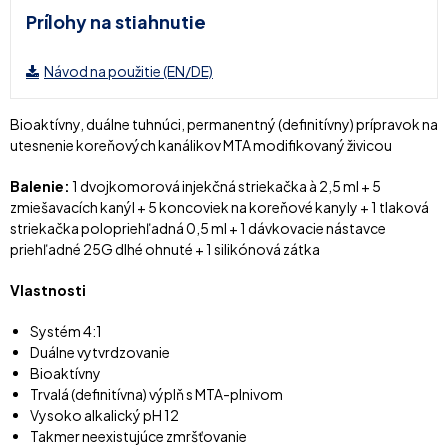
Prílohy na stiahnutie
Návod na použitie (EN/DE)
Bioaktívny, duálne tuhnúci, permanentný (definitívny) prípravok na
utesnenie koreňových kanálikov MTA modifikovaný živicou
Balenie:
1 dvojkomorová injekčná striekačka à 2,5 ml + 5
zmiešavacích kanýl + 5 koncoviek na koreňové kanyly + 1 tlaková
striekačka polopriehľadná 0,5 ml + 1 dávkovacie nástavce
priehľadné 25G dlhé ohnuté + 1 silikónová zátka
Vlastnosti
Systém 4:1
Duálne vytvrdzovanie
Bioaktívny
Trvalá (definitívna) výplň s MTA-plnivom
Vysoko alkalický pH 12
Takmer neexistujúce zmršťovanie