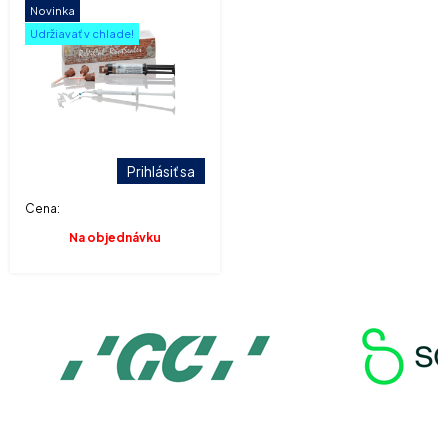
Novinka
Udržiavať v chlade!
Prihlásiť sa
Cena:
Na objednávku