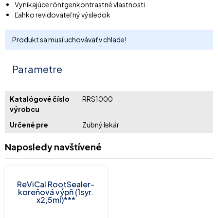
Vynikajúce röntgenkontrastné vlastnosti
Ľahko revidovateľný výsledok
Produkt sa musí uchovávať v chlade!
Parametre
Katalógové číslo
RRS1000
výrobcu
Určené pre
Zubný lekár
Naposledy navštívené
ReViCal RootSealer-
koreňová výpň (1syr.
x2,5ml)***