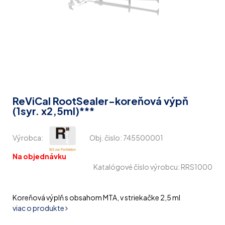
ReViCal RootSealer-koreňová výpň
(1syr. x2,5ml)***
Výrobca:
Obj. čislo:
745500001
Na objednávku
Katalógové číslo výrobcu: RRS1000
Koreňová výplň s obsahom MTA, v striekačke 2,5 ml
viac o produkte