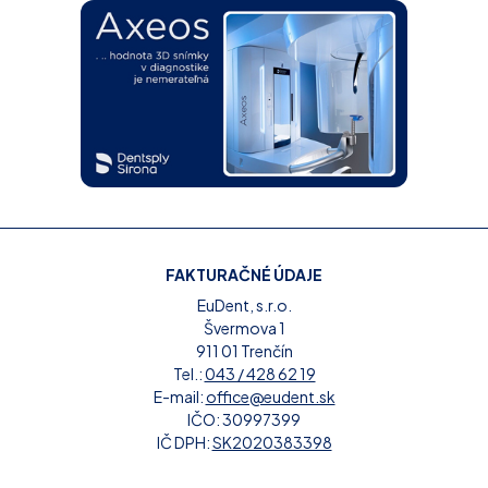
FAKTURAČNÉ ÚDAJE
EuDent, s.r.o.
Švermova 1
911 01 Trenčín
Tel.:
043 / 428 62 19
E-mail:
office@eudent.sk
IČO: 30997399
IČ DPH:
SK2020383398