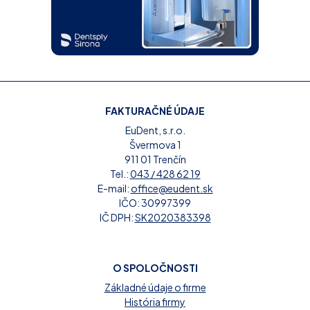
FAKTURAČNÉ ÚDAJE
EuDent, s.r.o.
Švermova 1
911 01 Trenčín
Tel.:
043 / 428 62 19
E-mail:
office@eudent.sk
IČO: 30997399
IČ DPH:
SK2020383398
O SPOLOČNOSTI
Základné údaje o firme
História firmy