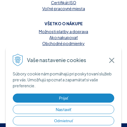
Certifikát ISO
Voľné pracovné miesta
VŠETKO O NÁKUPE
Možnosti platby a doprava
Ako nakupovať
Obchodné podmienky
Reklamačný poriadok
Kontakt
Vaše nastavenie cookies
MOŽNOSTI PLATBY
Súbory cookie nám pomáhajú pri poskytovaní služieb
A INFORMAČNÉ ZDROJE
pre vás. Umožňujú spoznať a zapamätať si vaše
preferencie.
Hotovosť pri dodaní tovaru
Bankový prevod
Platba kartou online
Prijať
Nastaviť
Odmietnuť