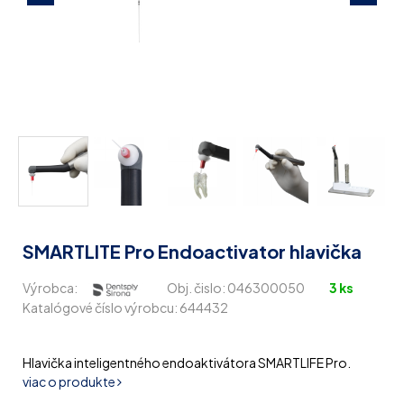
SMARTLITE Pro Endoactivator hlavička
Výrobca:
Obj. čislo:
046300050
3 ks
Katalógové číslo výrobcu: 644432
Hlavička inteligentného endoaktivátora SMARTLIFE Pro.
viac o produkte