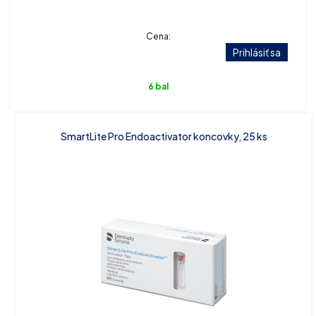
Cena:
Prihlásiť sa
6 bal
SmartLite Pro Endoactivator koncovky, 25 ks