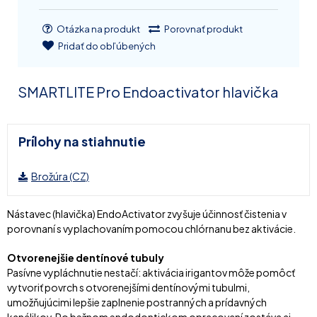
Otázka na produkt
Porovnať produkt
Pridať do obľúbených
SMARTLITE Pro Endoactivator hlavička
Prílohy na stiahnutie
Brožúra (CZ)
Nástavec (hlavička) EndoActivator zvyšuje účinnosť čistenia v
porovnaní s vyplachovaním pomocou chlórnanu bez aktivácie.
Otvorenejšie dentínové tubuly
Pasívne vypláchnutie nestačí: aktivácia irigantov môže pomôcť
vytvoriť povrch s otvorenejšími dentínovými tubulmi,
umožňujúcimi lepšie zaplnenie postranných a prídavných
kanálikov. Po bežnom endodontickom opracovaní zostáva aj