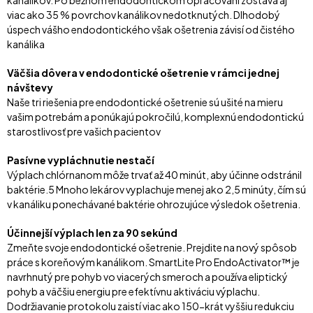
viac ako 35 % povrchov kanálikov nedotknutých. Dlhodobý
úspech vášho endodontického však ošetrenia závisí od čistého
kanálika
Väčšia dôvera v endodontické ošetrenie v rámci jednej
návštevy
Naše tri riešenia pre endodontické ošetrenie sú ušité na mieru
vašim potrebám a ponúkajú pokročilú, komplexnú endodontickú
starostlivosť pre vašich pacientov
Pasívne vypláchnutie nestačí
Výplach chlórnanom môže trvať až 40 minút, aby účinne odstránil
baktérie.5 Mnoho lekárov vyplachuje menej ako 2,5 minúty, čím sú
v kanáliku ponechávané baktérie ohrozujúce výsledok ošetrenia.
Účinnejší výplach len za 90 sekúnd
Zmeňte svoje endodontické ošetrenie. Prejdite na nový spôsob
práce s koreňovým kanálikom. SmartLite Pro EndoActivator™ je
navrhnutý pre pohyb vo viacerých smeroch a používa eliptický
pohyb a väčšiu energiu pre efektívnu aktiváciu výplachu.
Dodržiavanie protokolu zaistí viac ako 150-krát vyššiu redukciu