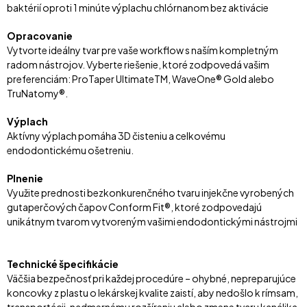
baktérií oproti 1 minúte výplachu chlórnanom bez aktivácie
Opracovanie
Vytvorte ideálny tvar pre vaše workflow s naším kompletným
radom nástrojov. Vyberte riešenie, ktoré zodpovedá vašim
preferenciám: ProTaper UltimateTM, WaveOne® Gold alebo
TruNatomy®.
Výplach
Aktívny výplach pomáha 3D čisteniu a celkovému
endodontickému ošetreniu.
Plnenie
Využite prednosti bezkonkurenčného tvaru injekčne vyrobených
gutaperčových čapov Conform Fit®, ktoré zodpovedajú
unikátnym tvarom vytvoreným vašimi endodontickými nástrojmi
Technické špecifikácie
Väčšia bezpečnosť pri každej procedúre – ohybné, nepreparujúce
koncovky z plastu o lekárskej kvalite zaistí, aby nedošlo k rímsam,
transportácii, nadmernému rozšíreniu alebo zmene tvaru kanálika.