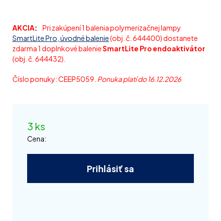
AKCIA
Pri zakúpení 1 balenia polymerizačnej lampy
SmartLite Pro, úvodné balenie
(obj. č. 644400) dostanete
zdarma 1 doplnkové balenie
SmartLite Pro endoaktivátor
(obj. č. 644432).
Číslo ponuky: CEEP5059.
Ponuka platí do 16.12.2026
3 ks
Cena:
Prihlásiť sa