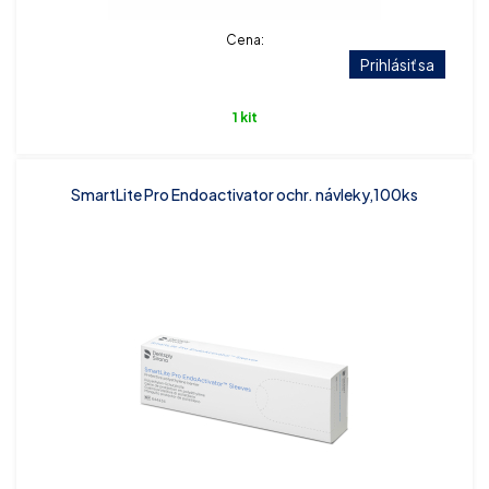
Cena:
Prihlásiť sa
1 kit
SmartLite Pro Endoactivator ochr. návleky,100ks