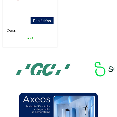
Prihlásiť sa
Cena:
3 ks