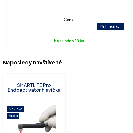
Cena:
Prihlásiť sa
Na sklade > 10 ks
Naposledy navštívené
SMARTLITE Pro
Endoactivator hlavička
Novinka
Akcia