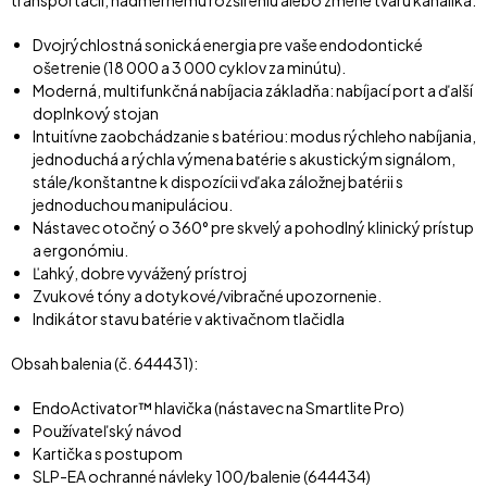
Dvojrýchlostná sonická energia pre vaše endodontické
ošetrenie (18 000 a 3 000 cyklov za minútu).
Moderná, multifunkčná nabíjacia základňa: nabíjací port a ďalší
doplnkový stojan
Intuitívne zaobchádzanie s batériou: modus rýchleho nabíjania,
jednoduchá a rýchla výmena batérie s akustickým signálom,
stále/konštantne k dispozícii vďaka záložnej batérii s
jednoduchou manipuláciou.
Nástavec otočný o 360° pre skvelý a pohodlný klinický prístup
a ergonómiu.
Ľahký, dobre vyvážený prístroj
Zvukové tóny a dotykové/vibračné upozornenie.
Indikátor stavu batérie v aktivačnom tlačidla
Obsah balenia (č. 644431):
EndoActivator™ hlavička (nástavec na Smartlite Pro)
Používateľský návod
Kartička s postupom
SLP-EA ochranné návleky 100/balenie (644434)