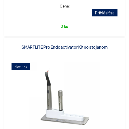
Cena:
Prihlásiť sa
2 ks
SMARTLITE Pro Endoactivator Kit so stojanom
Novinka