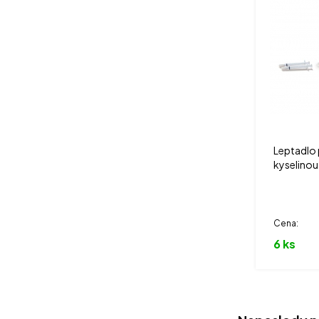
Leptadlo 
kyselinou
fosforečn
Cena:
6 ks