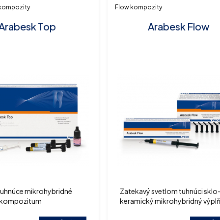
 kompozity
Flow kompozity
Arabesk Top
Arabesk Flow
tuhnúce mikrohybridné
Zatekavý svetlom tuhnúci sklo
 kompozitum
keramický mikrohybridný výpl
materiál na báze živice