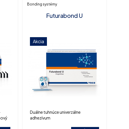
Bonding systémy
Futurabond U
Akcia
-
Duálne tuhnúce univerzálne
ňový
adhezívum