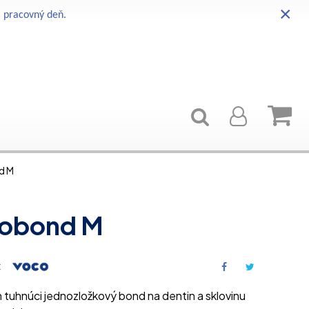
×
i pracovný deň.
d M
lobond M
:
 tuhnúci jednozložkový bond na dentin a sklovinu