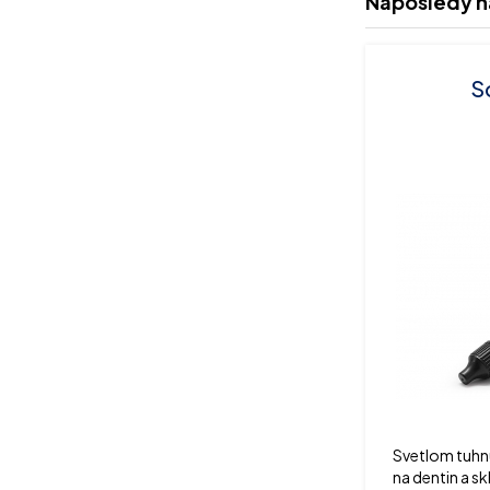
Naposledy n
S
Svetlom tuhn
na dentin a sk