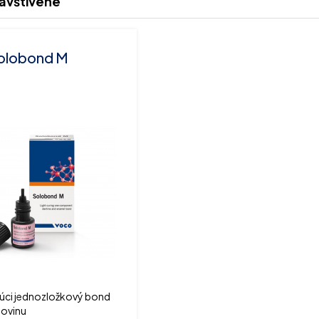
avštívené
olobond M
úci jednozložkový bond
lovinu