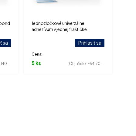
 bond
Jednozložkové univerzálne
adhezívum v jednej fľaštičke.
iť sa
Prihlásiť sa
Cena:
5 ks
400111
Obj. čislo:
E641700033