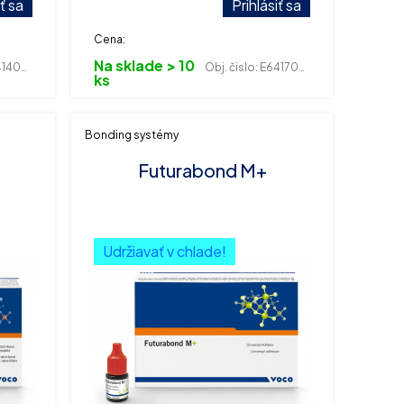
iť sa
Prihlásiť sa
Cena:
Na sklade > 10
400078
Obj. čislo:
E641700030
ks
Bonding systémy
Futurabond M+
Udržiavať v chlade!