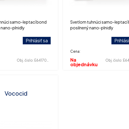
hnúci samo-leptací bond
Svetlom tuhnúci samo-leptací
 nano-plnidly
posilnený nano-plnidly
Prihlásiť sa
Prihlás
Cena:
Na
Obj. čislo:
E641700023
Obj. čislo:
E641
objednávku
Vococid