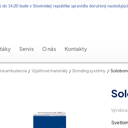
 do 14,00 bude v Slovenskej republike spravidla doručený nasledujúc
etáky
Servis
O nás
Kontakty
ná ambulancia
Výplňové materiály
Bonding systémy
Solobon
So
Výrobca
Svetlom