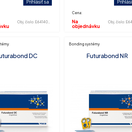
Prihlásiť sa
Prihlás
Cena:
Na
Obj. čislo:
E641400058
Obj. čislo:
E641
ávku
objednávku
stémy
Bonding systémy
uturabond DC
Futurabond NR