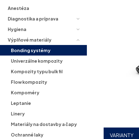
Anestéza
Diagnostika a príprava
Hygiena
Výplňové materiály
Bonding systémy
Univerzálne kompozity
Kompozity typu bulk fil
Flow kompozity
Kompoméry
Leptanie
Linery
Materiály na dostavby a čapy
Ochranné laky
VARIANTY