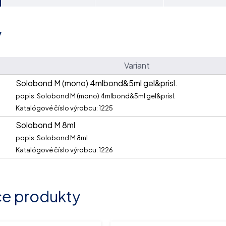
y
Variant
Solobond M (mono) 4mlbond&5ml gel&prisl.
popis: Solobond M (mono) 4mlbond&5ml gel&prisl.
Katalógové číslo výrobcu: 1225
Solobond M 8ml
popis: Solobond M 8ml
Katalógové číslo výrobcu: 1226
ce produkty