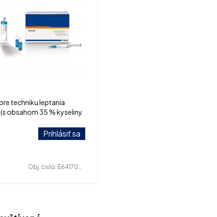
pre techniku leptania
 (s obsahom 35 % kyseliny
ej)
Prihlásiť sa
Obj. čislo:
E641700004