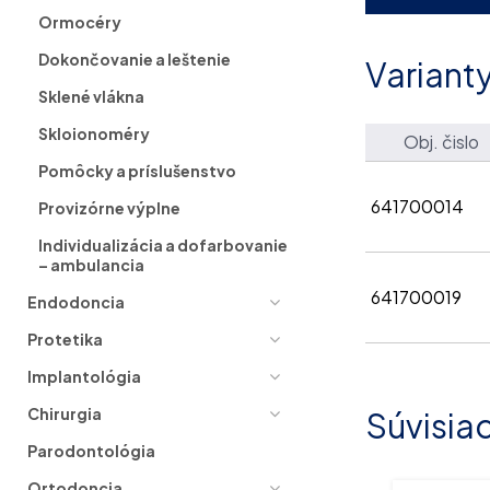
Ormocéry
Dokončovanie a leštenie
Variant
Sklené vlákna
Skloionoméry
Obj. čislo
Pomôcky a príslušenstvo
641700014
Provizórne výplne
Individualizácia a dofarbovanie
– ambulancia
641700019
Endodoncia
Protetika
Implantológia
Chirurgia
Súvisia
Parodontológia
Ortodoncia