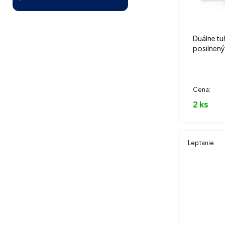
Duálne tu
posilnený
Cena:
2 ks
Leptanie