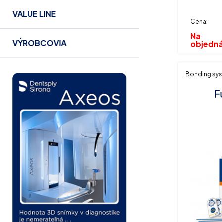
VALUE LINE
Cena:
Na
VÝROBCOVIA
objedn
Bonding sy
F