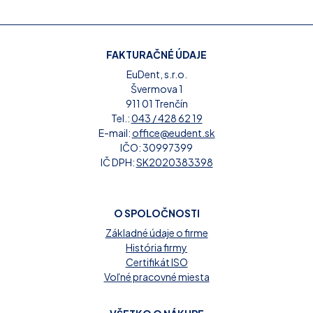
FAKTURAČNÉ ÚDAJE
EuDent, s.r.o.
Švermova 1
911 01 Trenčín
Tel.:
043 / 428 62 19
E-mail:
office@eudent.sk
IČO: 30997399
IČ DPH:
SK2020383398
O SPOLOČNOSTI
Základné údaje o firme
História firmy
Certifikát ISO
Voľné pracovné miesta