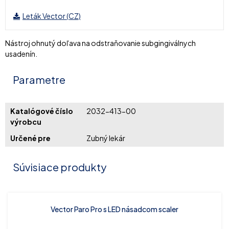
Leták Vector (CZ)
Nástroj ohnutý doľava na odstraňovanie subgingiválnych
usadenín.
Parametre
Katalógové číslo
2032-413-00
výrobcu
Určené pre
Zubný lekár
Súvisiace produkty
Vector Paro Pro s LED násadcom scaler