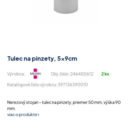
Tulec na pinzety, 5x9cm
Výrobca:
Obj. čislo:
246400612
2 ks
Katalógové číslo výrobcu: 397136390010
Nerezový stojan – tulec na pinzety, priemer 50 mm, výška 90
mm.
viac o produkte