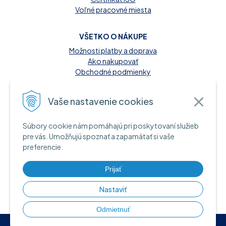
Voľné pracovné miesta
VŠETKO O NÁKUPE
Možnosti platby a doprava
Ako nakupovať
Obchodné podmienky
Reklamačný poriadok
Kontakt
Vaše nastavenie cookies
MOŽNOSTI PLATBY
Súbory cookie nám pomáhajú pri poskytovaní služieb
A INFORMAČNÉ ZDROJE
pre vás. Umožňujú spoznať a zapamätať si vaše
preferencie.
Hotovosť pri dodaní tovaru
Bankový prevod
Platba kartou online
Prijať
Nastaviť
Odmietnuť
© 2026 EuDent •
tvorba eshopu cez UNIobchod
,
webhosting
spoločnosti