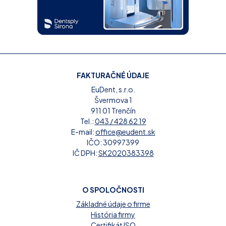
FAKTURAČNÉ ÚDAJE
EuDent, s.r.o.
Švermova 1
911 01 Trenčín
Tel.:
043 / 428 62 19
E-mail:
office@eudent.sk
IČO: 30997399
IČ DPH:
SK2020383398
O SPOLOČNOSTI
Základné údaje o firme
História firmy
Certifikát ISO