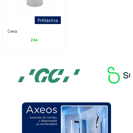
Prihlásiť sa
Cena:
2 ks