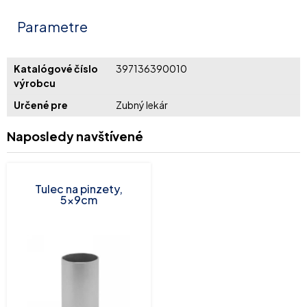
Parametre
Katalógové číslo
397136390010
výrobcu
Určené pre
Zubný lekár
Naposledy navštívené
Tulec na pinzety,
5x9cm