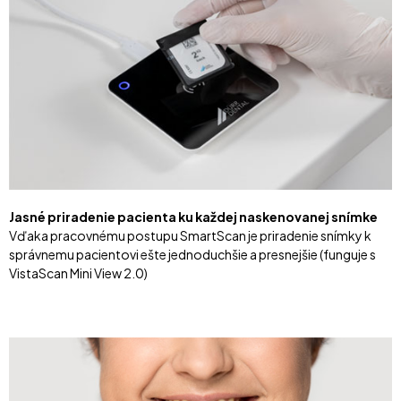
Jasné priradenie pacienta ku každej naskenovanej snímke
Vďaka pracovnému postupu SmartScan je priradenie snímky k
správnemu pacientovi ešte jednoduchšie a presnejšie (funguje s
VistaScan Mini View 2.0)