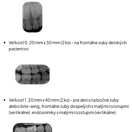
Veľkosť 0, 20 mm x 30 mm (2 ks) – na frontálne zuby detských
pacientov
Veľkosť 1, 20 mm x 40 mm (2 ks) – pre deti s na bočné zuby
alebo bite-wing, frontálne zuby dospelých s malými rozstupmi
(vertikálne), endosnímky s malými rozstupmi (vertikálne)