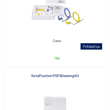
Cena:
Prihlásiť sa
1 ks
VistaPosition PSP Bitewing Kit