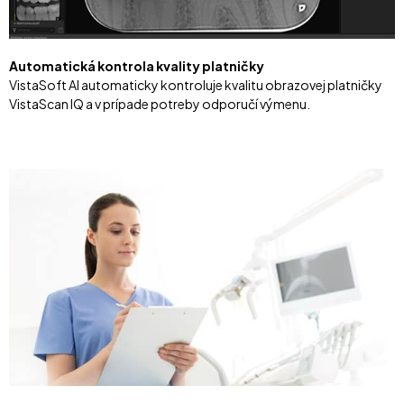
Automatická kontrola kvality platničky
VistaSoft AI automaticky kontroluje kvalitu obrazovej platničky
VistaScan IQ a v prípade potreby odporučí výmenu.