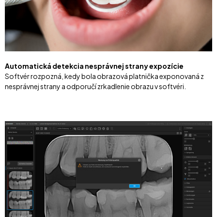
Automatická detekcia nesprávnej strany expozície
Softvér rozpozná, kedy bola obrazová platnička exponovaná z
nesprávnej strany a odporučí zrkadlenie obrazu v softvéri.