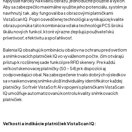
najvyššie nároky na kvalitu obrazu, jednoduché použitie a výkon.
Aby sa zabezpečilo maximálne využitie jeho potenciálu, systém je
navrhnutý tak, aby fungoval iba s obrazovými platničkami
VistaScan IQ. Popri osvedčenej technológii a vynikajúcej kvalite
obrazu ponúka táto kombinácia vďaka technológii PCS širokú
škálu nových funkcií, ktoré výrazne zlepšujú používateľskú
prívetivosť, efektivitu a spoľahlivosť.
Balenia IQ obsahujú kombináciu obalov na ochranu pred svetlom
a snímkovacích platničiek IQ vo vyváženom počte, čím otvárajú
prístup k rozšírenej sade funkcií pre RFID skenery. Pre každú
veľkosť skenovacej platničky (S0 – S4) je k dispozícii aj
zodpovedajúci obal. Na zabezpečenie trvalo dobrých výsledkov
sa v naskenovanej snímke uloží individuálny identifikátor každej
platničky. Softvér VistaSoft AI v spojení s platničkami VistaScan
IQ umožňuje automatizovanú kontrolu kvality snímkovacích
platničiek.
Veľkosti a indikácie platničiek VistaScan IQ: