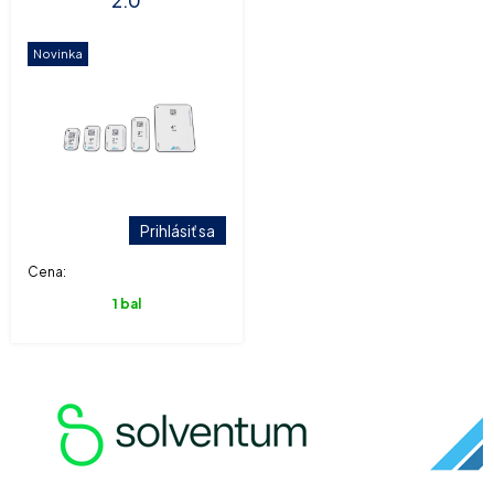
2.0
Novinka
Prihlásiť sa
Cena:
1 bal