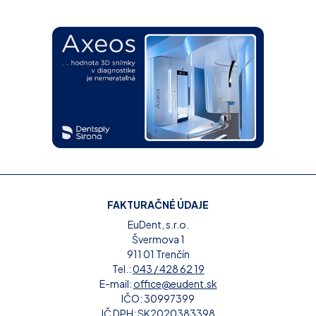
FAKTURAČNÉ ÚDAJE
EuDent, s.r.o.
Švermova 1
911 01 Trenčín
Tel.:
043 / 428 62 19
E-mail:
office@eudent.sk
IČO: 30997399
IČ DPH:
SK2020383398