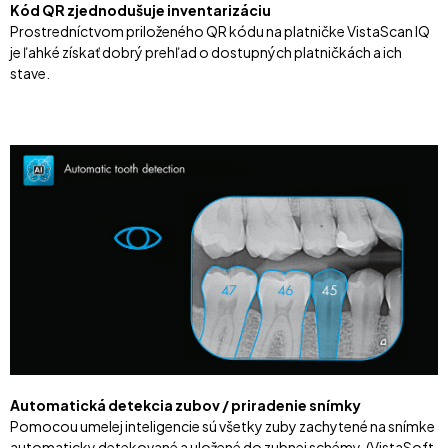
Kód QR zjednodušuje inventarizáciu
Prostredníctvom priloženého QR kódu na platničke VistaScan IQ
je ľahké získať dobrý prehľad o dostupných platničkách a ich
stave.
Automatická detekcia zubov / priradenie snímky
Pomocou umelej inteligencie sú všetky zuby zachytené na snímke
automaticky detekované a uložené do zubnej schémy. (VistaSoft