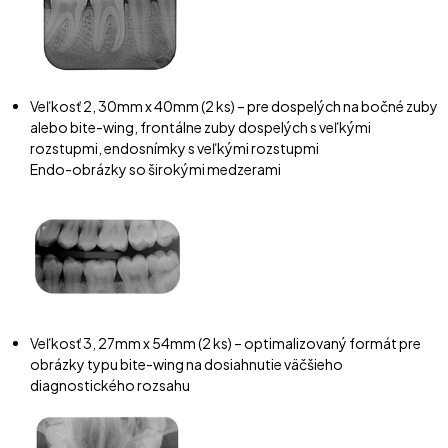
Veľkosť 2, 30mm x 40mm (2 ks) – pre dospelých na bočné zuby
alebo bite-wing, frontálne zuby dospelých s veľkými
rozstupmi, endosnímky s veľkými rozstupmi
Endo-obrázky so širokými medzerami
Veľkosť 3, 27mm x 54mm (2 ks) – optimalizovaný formát pre
obrázky typu bite-wing na dosiahnutie väčšieho
diagnostického rozsahu