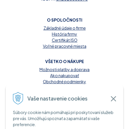
O SPOLOČNOSTI
Základné údaje o firme
História firmy
Certifikát ISO
Voľné pracovné miesta
VŠETKO O NÁKUPE
Možnosti platby a doprava
Ako nakupovať
Obchodné podmienky
Reklamačný poriadok
Kontakt
Vaše nastavenie cookies
MOŽNOSTI PLATBY
Súbory cookie nám pomáhajú pri poskytovaní služieb
A INFORMAČNÉ ZDROJE
pre vás. Umožňujú spoznať a zapamätať si vaše
preferencie.
Hotovosť pri dodaní tovaru