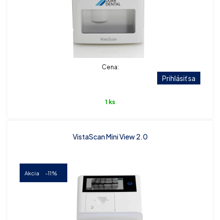
Cena:
Prihlásiť sa
1 ks
VistaScan Mini View 2.0
Akcia
-11%