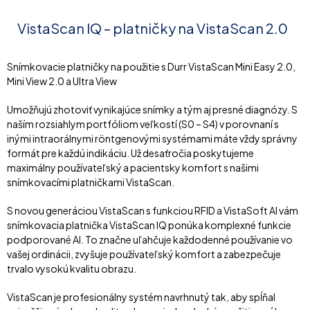
VistaScan IQ – platničky na VistaScan 2.0
Snímkovacie platničky na použitie s Durr VistaScan Mini Easy 2.0,
Mini View 2.0 a Ultra View
Umožňujú zhotoviť vynikajúce snímky a tým aj presné diagnózy. S
naším rozsiahlym portfóliom veľkostí (S0 – S4) v porovnaní s
inými intraorálnymi röntgenovými systémami máte vždy správny
formát pre každú indikáciu. Už desaťročia poskytujeme
maximálny používateľský a pacientsky komfort s našimi
snímkovacími platničkami VistaScan.
S novou generáciou VistaScan s funkciou RFID a VistaSoft AI vám
snímkovacia platnička VistaScan IQ ponúka komplexné funkcie
podporované AI. To značne uľahčuje každodenné používanie vo
vašej ordinácii, zvyšuje používateľský komfort a zabezpečuje
trvalo vysokú kvalitu obrazu.
VistaScan je profesionálny systém navrhnutý tak, aby spĺňal