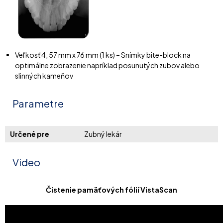
Veľkosť 4, 57 mm x 76 mm (1 ks) – Snímky bite-block na
optimálne zobrazenie napríklad posunutých zubov alebo
slinných kameňov
Parametre
Určené pre
Zubný lekár
Video
Čistenie pamäťových fólií VistaScan