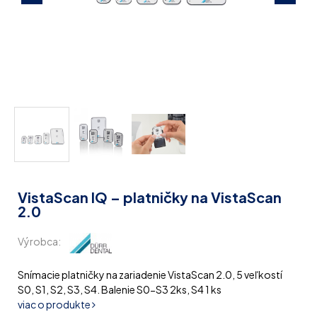
VistaScan IQ – platničky na VistaScan
2.0
Výrobca:
Snímacie platničky na zariadenie VistaScan 2.0, 5 veľkostí
S0, S1, S2, S3, S4. Balenie S0-S3 2ks, S4 1 ks
viac o produkte