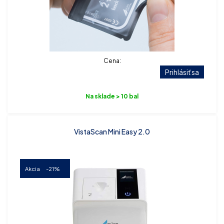
Cena:
Prihlásiť sa
Na sklade > 10 bal
VistaScan Mini Easy 2.0
Akcia
-21%