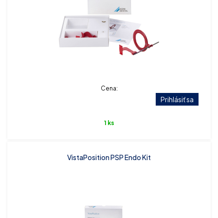
Cena:
Prihlásiť sa
1 ks
VistaPosition PSP Endo Kit