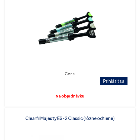
Cena:
Prihlásiť sa
Na objednávku
Clearfil Majesty ES-2 Classic (rôzne odtiene)