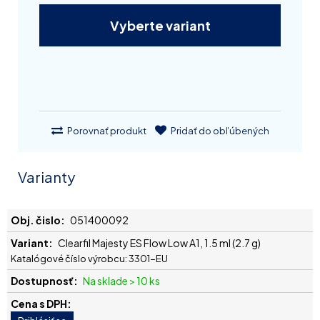
Vyberte variant
Porovnať produkt
Pridať do obľúbených
Varianty
051400092
Clearfil Majesty ES Flow Low A1, 1.5 ml (2.7 g)
Katalógové číslo výrobcu: 3301-EU
Na sklade > 10 ks