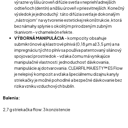
výrazne vyššiu úroveň difúzie svetla v nepriehľadnejších
odtieňoch (dentín) a nižšiu úroveň v priesvitnejších. Konečný
výsledok je jednoduchý: táto difúzia svetla je dokonalým
„nástrojom“ na vytvorenie estetickej rekonštrukcie, ktorá
bez námahy splynie s okolitým prirodzeným zubným
tkanivom - v chameleón efekte.
VÝBORNÁ MANIPULÁCIA
– kompozity obsahuje
submikrónové aj klastrové plnivá (0,18 μm až 3,5 μm) a na
impregnáciu týchto plnív sa používa patentovaný silánový
spojovací prostriedok - vďaka čomu má vynikajúce
manipulačné vlastnosti: jednoduchosť dávkovania,
manipulácie aj dotvarovania. CLEARFIL MAJESTY™ ES Flow
je nelepivý kompozit a vďaka špeciálnemu dizajnu kanyly
striekačky je možné pohodlné a bezpečné dávkovanie bez
rizika vzniku vzduchových bublín.
Balenia:
2,7 g striekačka flow: 3 konzistencie