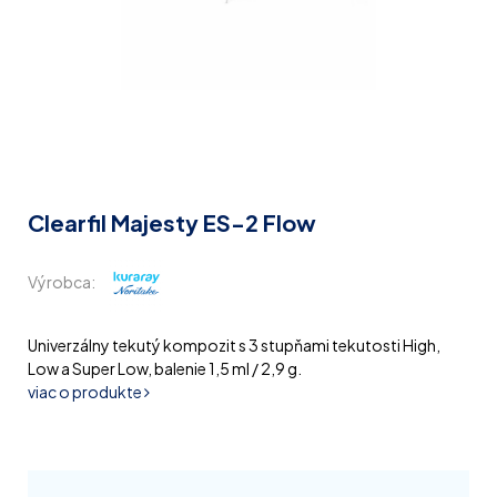
Clearfil Majesty ES-2 Flow
Výrobca:
Univerzálny tekutý kompozit s 3 stupňami tekutosti High,
Low a Super Low, balenie 1,5 ml / 2,9 g.
viac o produkte