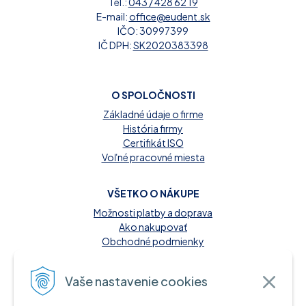
Tel.:
043 / 428 62 19
E-mail:
office@eudent.sk
IČO: 30997399
IČ DPH:
SK2020383398
O SPOLOČNOSTI
Základné údaje o firme
História firmy
Certifikát ISO
Voľné pracovné miesta
VŠETKO O NÁKUPE
Možnosti platby a doprava
Ako nakupovať
Obchodné podmienky
Reklamačný poriadok
Kontakt
Vaše nastavenie cookies