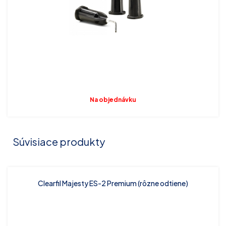
Na objednávku
Súvisiace produkty
Clearfil Majesty ES-2 Premium (rôzne odtiene)