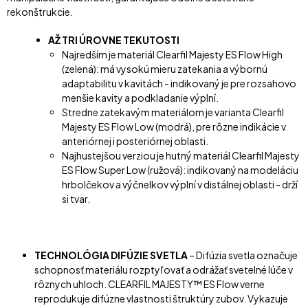
rekonštrukcie.
AŽ TRI ÚROVNE TEKUTOSTI
Najredším je materiál Clearfil Majesty ES Flow High
(zelená): má vysokú mieru zatekania a výbornú
adaptabilitu v kavitách - indikovaný je pre rozsahovo
menšie kavity a podkladanie výplní.
Stredne zatekavým materiálom je varianta Clearfil
Majesty ES Flow Low (modrá), pre rôzne indikácie v
anteriórnej i posteriórnej oblasti.
Najhustejšou verziou je hutný materiál Clearfil Majesty
ES Flow Super Low (ružová): indikovaný na modeláciu
hrbolčekov a výčnelkov výplní v distálnej oblasti - drží
si tvar.
TECHNOLÓGIA DIFÚZIE SVETLA
– Difúzia svetla označuje
schopnosť materiálu rozptyľovať a odrážať svetelné lúče v
rôznych uhloch. CLEARFIL MAJESTY™ ES Flow verne
reprodukuje difúzne vlastnosti štruktúry zubov. Vykazuje