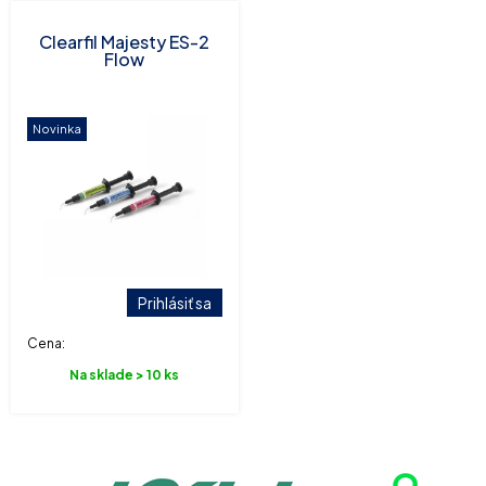
Clearfil Majesty ES-2
Flow
Novinka
Prihlásiť sa
Cena:
Na sklade > 10 ks