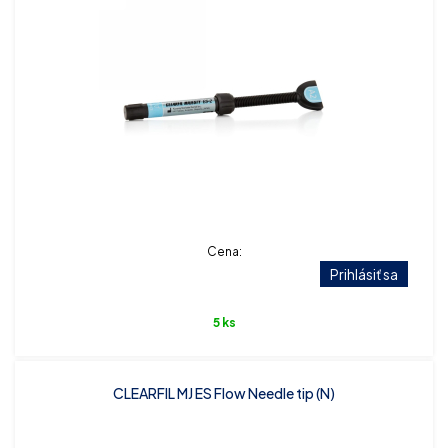
Cena:
Prihlásiť sa
5 ks
CLEARFIL MJ ES Flow Needle tip (N)