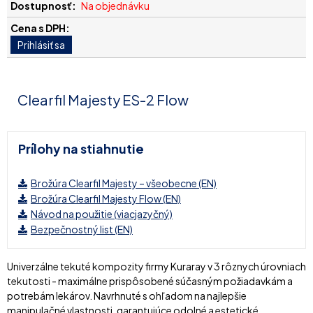
Na objednávku
Clearfil Majesty ES-2 Flow
Prílohy na stiahnutie
Brožúra Clearfil Majesty – všeobecne (EN)
Brožúra Clearfil Majesty Flow (EN)
Návod na použitie (viacjazyčný)
Bezpečnostný list (EN)
Univerzálne tekuté kompozity firmy Kuraray v 3 rôznych úrovniach
tekutosti - maximálne prispôsobené súčasným požiadavkám a
potrebám lekárov. Navrhnuté s ohľadom na najlepšie
manipulačné vlastnosti, garantujúce odolné a estetické