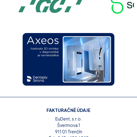
FAKTURAČNÉ ÚDAJE
EuDent, s.r.o.
Švermova 1
911 01 Trenčín