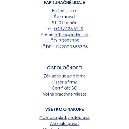
FAKTURAČNÉ ÚDAJE
EuDent, s.r.o.
Švermova 1
911 01 Trenčín
Tel.:
043 / 428 62 19
E-mail:
office@eudent.sk
IČO: 30997399
IČ DPH:
SK2020383398
O SPOLOČNOSTI
Základné údaje o firme
História firmy
Certifikát ISO
Voľné pracovné miesta
VŠETKO O NÁKUPE
Možnosti platby a doprava
Ako nakupovať