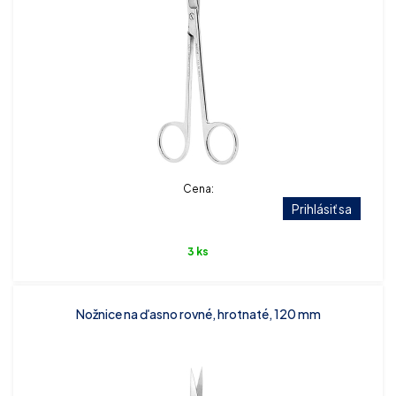
Cena:
Prihlásiť sa
3 ks
Nožnice na ďasno rovné, hrotnaté, 120 mm