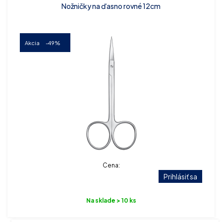
Nožničky na ďasno rovné 12cm
Akcia
-49%
Cena:
Prihlásiť sa
Na sklade > 10 ks