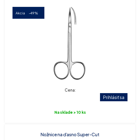
Akcia
-49%
Cena:
Prihlásiť sa
Na sklade > 10 ks
Nožnice na ďasno Super-Cut