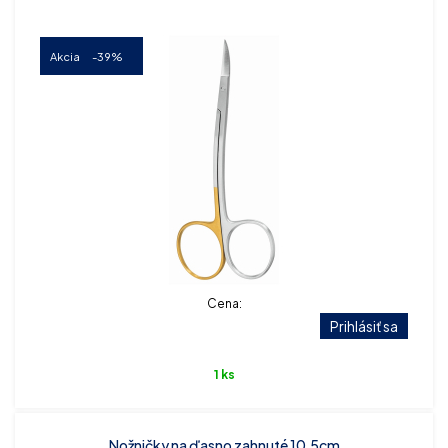
Akcia
-39%
Cena:
Prihlásiť sa
1 ks
Nožničky na ďasno zahnuté 10,5cm