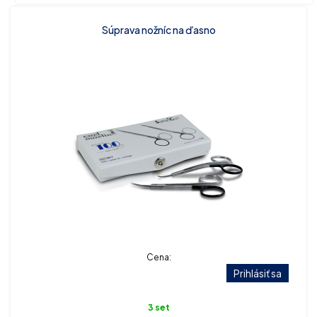
Súprava nožníc na ďasno
Cena:
Prihlásiť sa
3 set