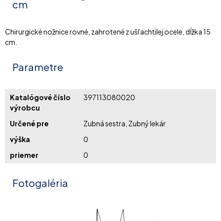
cm
Chirurgické nožnice rovné, zahrotené z ušľachtilej ocele, dĺžka 15
cm.
Parametre
Katalógové číslo
397113080020
výrobcu
Určené pre
Zubná sestra, Zubný lekár
výška
0
priemer
0
Fotogaléria