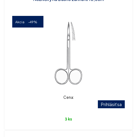
Akcia
-49%
Cena:
Prihlásiť sa
3 ks