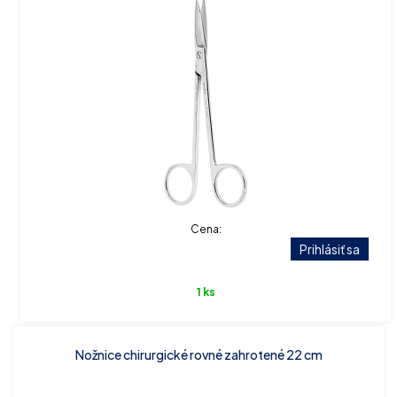
Cena:
Prihlásiť sa
1 ks
Nožnice chirurgické rovné zahrotené 22 cm