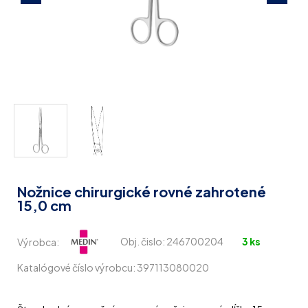
Nožnice chirurgické rovné zahrotené
15,0 cm
Výrobca:
Obj. čislo:
246700204
3 ks
Katalógové číslo výrobcu: 397113080020