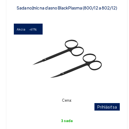
Sada nožníc na ďasno BlackPlasma (800/12 a 802/12)
Akcia
-61%
Cena:
Prihlásiť sa
3 sada