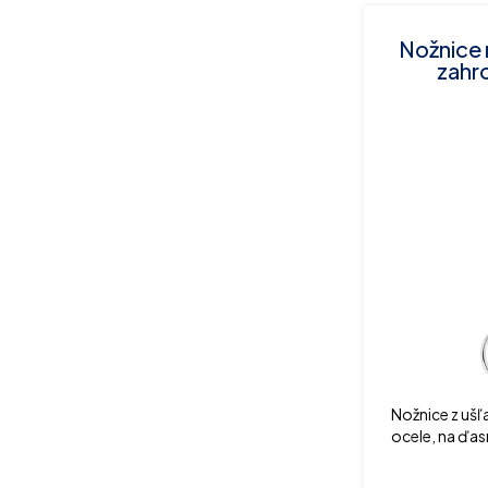
Nožnice 
zahr
Nožnice z ušľ
ocele, na ďa
12,0 cm