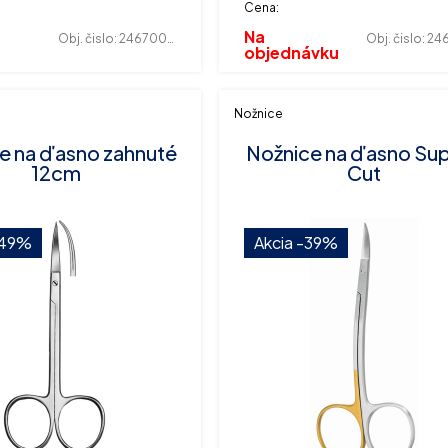
Cena:
Na
Obj. čislo:
246700193
Obj. čislo:
246
objednávku
Nožnice
e na ďasno zahnuté
Nožnice na ďasno Su
12cm
Cut
49%
Akcia
-39%