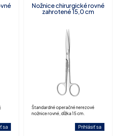
ovné
Nožnice chirurgické rovné
zahrotené 15,0 cm
j
Štandardné operačné nerezové
nožnice rovné, dĺžka 15 cm.
iť sa
Prihlásiť sa