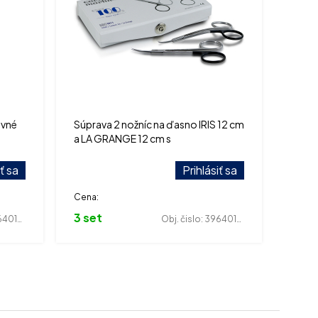
ovné
Súprava 2 nožníc na ďasno IRIS 12 cm
a LA GRANGE 12 cm s
mikroozubením.
iť sa
Prihlásiť sa
Cena:
3 set
01463
Obj. čislo:
396401989