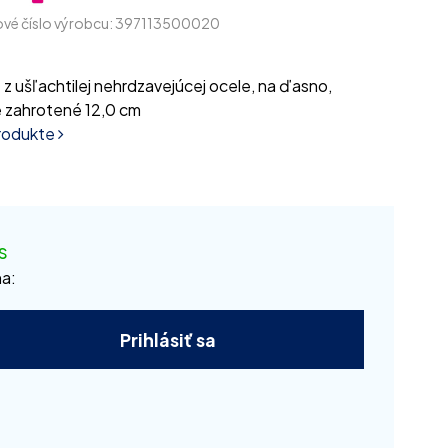
vé číslo výrobcu: 397113500020
 z ušľachtilej nehrdzavejúcej ocele, na ďasno,
 zahrotené 12,0 cm
produkte
s
a:
Prihlásiť sa