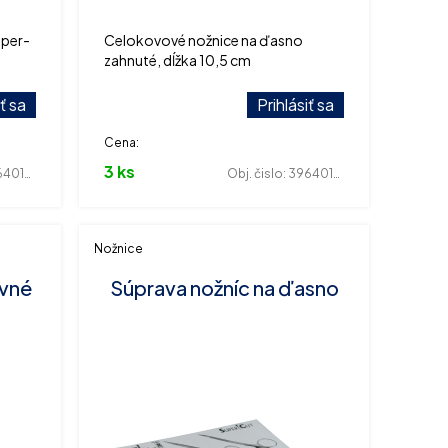
uper-
Celokovové nožnice na ďasno
zahnuté, dĺžka 10,5 cm
iť sa
Prihlásiť sa
Cena:
3 ks
01513
Obj. čislo:
396401473
Nožnice
ovné
Súprava nožníc na ďasno