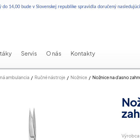
 do 14,00 bude v Slovenskej republike spravidla doručený nasledujúc
etáky
Servis
O nás
Kontakty
ná ambulancia
Ručné nástroje
Nožnice
Nožnice na ďasno zahn
Nož
zah
Výrobca