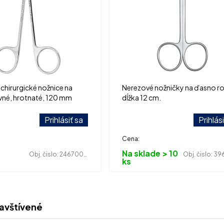
chirurgické nožnice na
Nerezové nožničky na ďasno r
vné, hrotnaté, 120 mm
dĺžka 12 cm.
Prihlásiť sa
Prihlás
Cena:
Na sklade > 10
Obj. čislo:
246700192
Obj. čislo:
3964
ks
avštívené