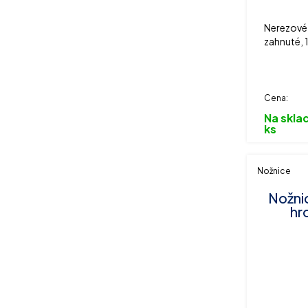
Nerezové 
zahnuté, 
Cena:
Na sklad
ks
Nožnice
Nožni
hr