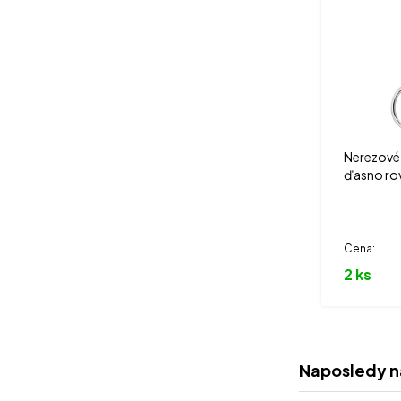
Nerezové 
ďasno ro
Cena:
2 ks
Naposledy n