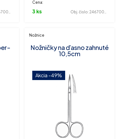
Cena:
3 ks
700206
Obj. čislo:
246700204
Nožnice
per-
Nožničky na ďasno zahnuté
10,5cm
Akcia
-49%