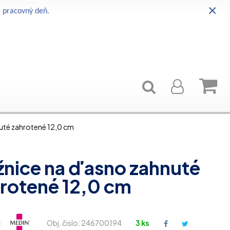
×
i pracovný deň.
uté zahrotené 12,0 cm
nice na ďasno zahnuté
rotené 12,0 cm
:
Obj. čislo:
246700194
3 ks