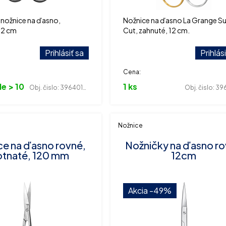
nožnice na ďasno,
Nožnice na ďasno La Grange S
12 cm
Cut, zahnuté, 12 cm.
Prihlásiť sa
Prihlás
Cena:
e > 10
1 ks
Obj. čislo:
396401469
Obj. čislo:
3964
Nožnice
ce na ďasno rovné,
Nožničky na ďasno r
otnaté, 120 mm
12cm
Akcia
-49%