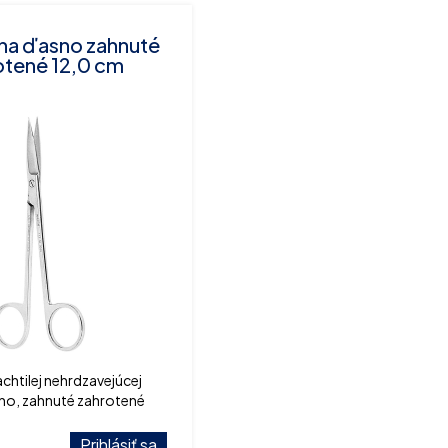
na ďasno zahnuté
otené 12,0 cm
achtilej nehrdzavejúcej
sno, zahnuté zahrotené
Prihlásiť sa