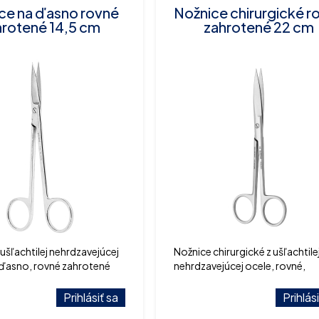
ce na ďasno rovné
Nožnice chirurgické r
hrotené 14,5 cm
zahrotené 22 cm
ušľachtilej nehrdzavejúcej
Nožnice chirurgické z ušľachtile
 ďasno, rovné zahrotené
nehrdzavejúcej ocele, rovné,
zahrotené 22 cm
Prihlásiť sa
Prihlás