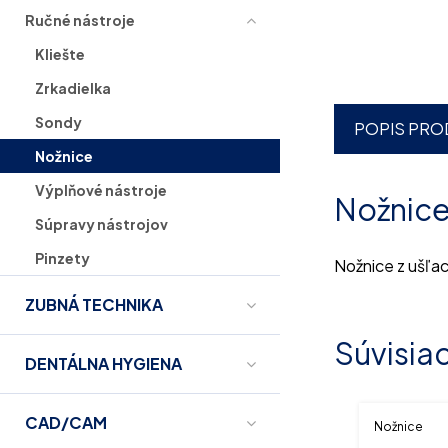
Ručné nástroje
Kliešte
Zrkadielka
Sondy
POPIS PRO
Nožnice
Výplňové nástroje
Nožnice
Súpravy nástrojov
Pinzety
Nožnice z ušľac
ZUBNÁ TECHNIKA
Súvisia
DENTÁLNA HYGIENA
CAD/CAM
Nožnice