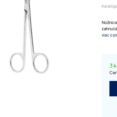
Katalógo
Nožnice
zahnuté
viac o 
3 k
Cen