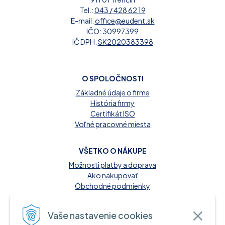
Tel.:
043 / 428 62 19
E-mail:
office@eudent.sk
IČO: 30997399
IČ DPH:
SK2020383398
O SPOLOČNOSTI
Základné údaje o firme
História firmy
Certifikát ISO
Voľné pracovné miesta
VŠETKO O NÁKUPE
Možnosti platby a doprava
Ako nakupovať
Obchodné podmienky
Reklamačný poriadok
Kontakt
Vaše nastavenie cookies