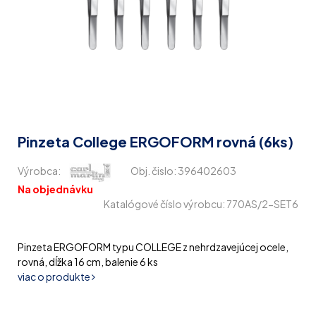
Pinzeta College ERGOFORM rovná (6ks)
Výrobca:
Obj. čislo:
396402603
Na objednávku
Katalógové číslo výrobcu: 770AS/2-SET6
Pinzeta ERGOFORM typu COLLEGE z nehrdzavejúcej ocele,
rovná, dĺžka 16 cm, balenie 6 ks
viac o produkte