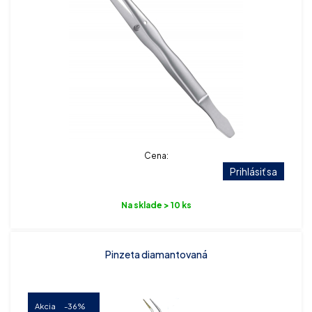
Cena:
Prihlásiť sa
Na sklade > 10 ks
Pinzeta diamantovaná
Akcia
-36%