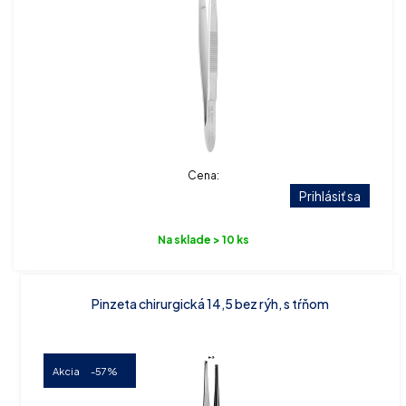
Cena:
Prihlásiť sa
Na sklade > 10 ks
Pinzeta chirurgická 14,5 bez rýh, s tŕňom
Akcia
-57%