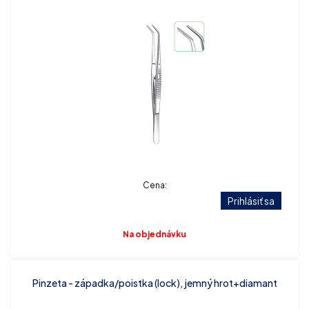
Cena:
Prihlásiť sa
Na objednávku
Pinzeta - západka/poistka (lock), jemný hrot+diamant