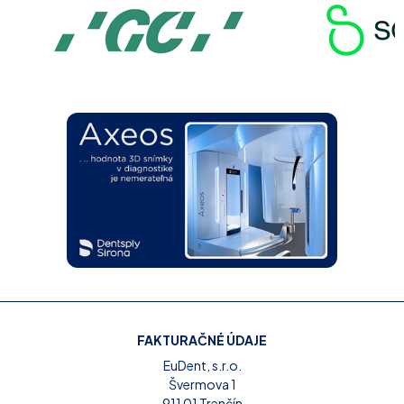
FAKTURAČNÉ ÚDAJE
EuDent, s.r.o.
Švermova 1
911 01 Trenčín