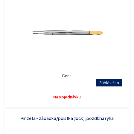
Cena:
Prihlásiť sa
Na objednávku
Pinzeta - západka/poistka (lock), pozdĺžna ryha