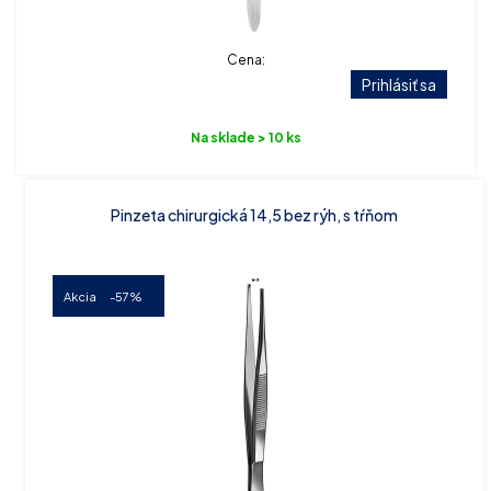
Cena:
Prihlásiť sa
Na sklade > 10 ks
Pinzeta chirurgická 14,5 bez rýh, s tŕňom
Akcia
-57%