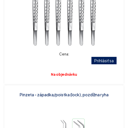
Cena:
Prihlásiť sa
Na objednávku
Pinzeta - západka/poistka (lock), pozdĺžna ryha