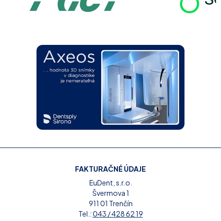
FAKTURAČNÉ ÚDAJE
EuDent, s.r.o.
Švermova 1
911 01 Trenčín
Tel.:
043 / 428 62 19