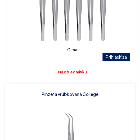
Cena:
Prihlásiť sa
Na objednávku
Pinzeta vrúbkovaná College