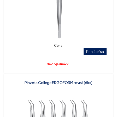
Cena:
Prihlásiť sa
Na objednávku
Pinzeta College ERGOFORM rovná (6ks)