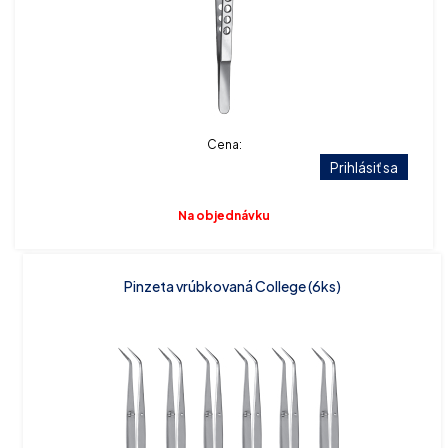
Cena:
Prihlásiť sa
Na objednávku
Pinzeta vrúbkovaná College (6ks)