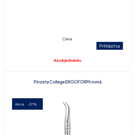
Cena:
Prihlásiť sa
Na objednávku
Pinzeta College ERGOFORM rovná
Akcia
-37%