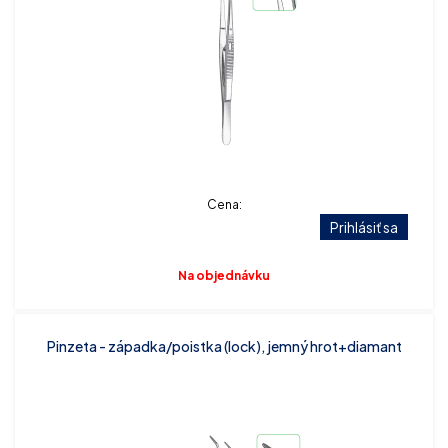
Cena:
Prihlásiť sa
Na objednávku
Pinzeta - západka/poistka (lock), jemný hrot+diamant