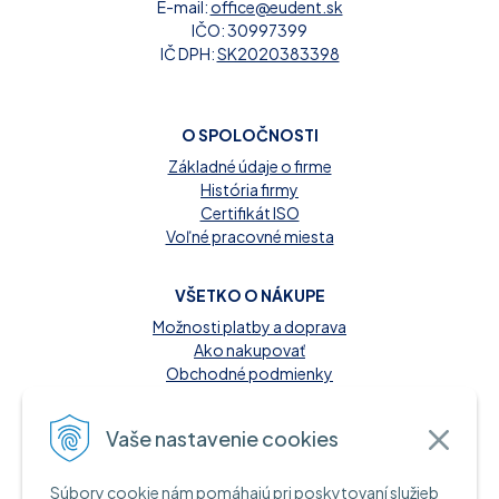
E-mail:
office@eudent.sk
IČO: 30997399
IČ DPH:
SK2020383398
O SPOLOČNOSTI
Základné údaje o firme
História firmy
Certifikát ISO
Voľné pracovné miesta
VŠETKO O NÁKUPE
Možnosti platby a doprava
Ako nakupovať
Obchodné podmienky
Reklamačný poriadok
Kontakt
Vaše nastavenie cookies
MOŽNOSTI PLATBY
Súbory cookie nám pomáhajú pri poskytovaní služieb