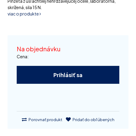
Pinzeta z ušľachtilej nehrdzavejúcej ocele, laboratórna,
skrížená, sila 15 N.
viac o produkte
Na objednávku
Cena:
Prihlásiť sa
Porovnať produkt
Pridať do obľúbených