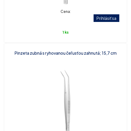
Cena:
Prihlásiť sa
1 ks
Pinzeta zubná s ryhovanou čeľusťou zahnutá; 15,7 cm