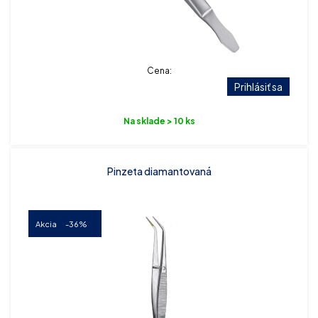
Cena:
Prihlásiť sa
Na sklade > 10 ks
Pinzeta diamantovaná
Akcia
-36%