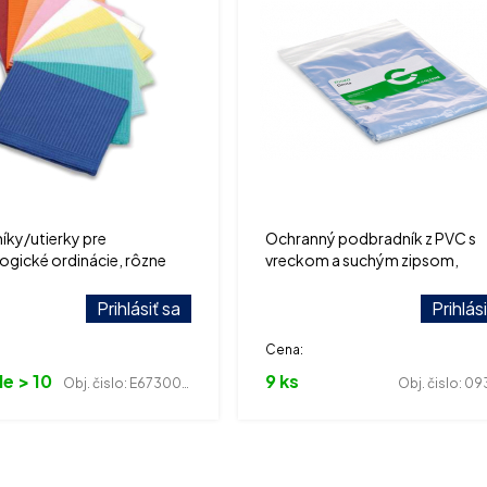
ky/utierky pre
Ochranný podbradník z PVC s
gické ordinácie, rôzne
vreckom a suchým zipsom,
rzie, balenie 500 ks.
opakovane použiteľný, je možn
prať. Dĺžka 70 cm, šírka 60 cm.
Prihlásiť sa
Prihlás
svetlo-modrá.
Cena:
e > 10
9 ks
Obj. čislo:
E673000023
Obj. čislo:
0930