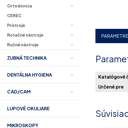
Ortodoncia
CEREC
Prístroje
Rotačné nástroje
PARAMETR
Ručné nástroje
Parame
ZUBNÁ TECHNIKA
DENTÁLNA HYGIENA
Katalógové č
Určené pre
CAD/CAM
LUPOVÉ OKULIARE
Súvisia
MIKROSKOPY