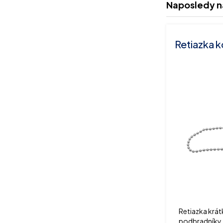
Naposledy n
Retiazka k
Retiazka krát
podbradníky,