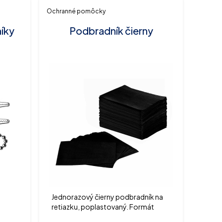
Ochranné pomôcky
íky
Podbradník čierny
Jednorazový čierny podbradník na
retiazku, poplastovaný. Formát
33x45 cm. Balené v krabiciach po