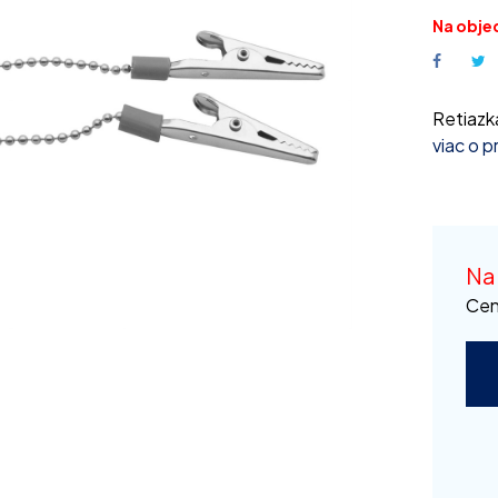
Na obje
Retiazka
viac o 
Na
Cen