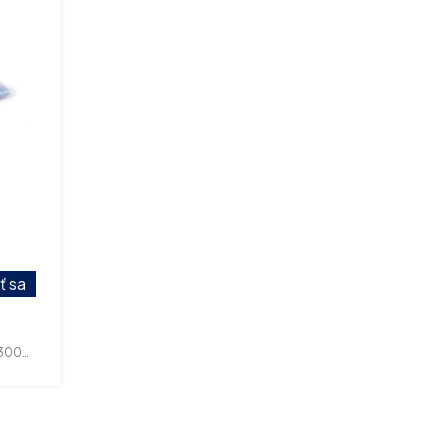
é ho
 Farba
iť sa
00010