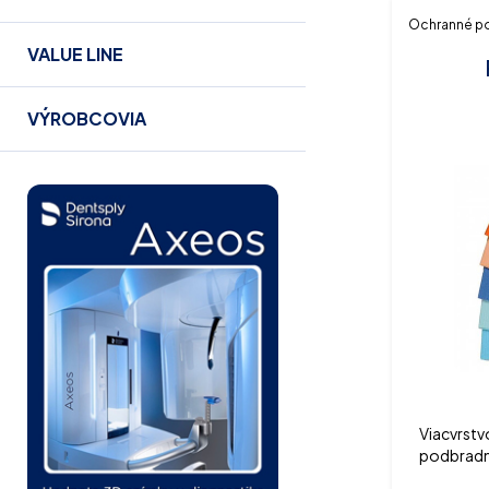
Ochranné 
VALUE LINE
VÝROBCOVIA
Viacvrst
podbradník
Formát 3