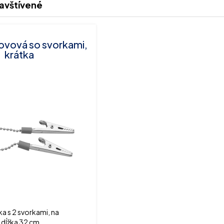
avštívené
ovová so svorkami,
krátka
ka s 2 svorkami, na
 dĺžka 32 cm.