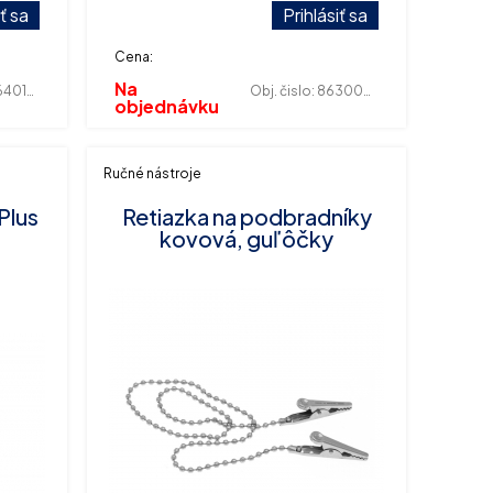
500 ks.
iť sa
Prihlásiť sa
Cena:
Na
01370
Obj. čislo:
863000005
objednávku
Ručné nástroje
Plus
Retiazka na podbradníky
kovová, guľôčky