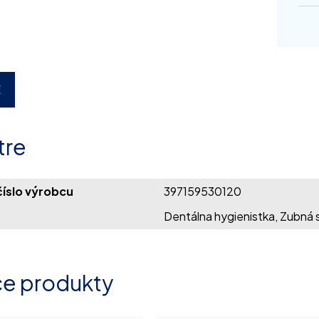
E
tre
íslo výrobcu
397159530120
Dentálna hygienistka, Zubná s
ce produkty