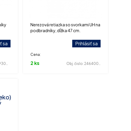
níky
Nerezová retiazka so svorkami UH na
podbradníky, dĺžka 47 cm.
iť sa
Prihlásiť sa
Cena:
2 ks
00055
Obj. čislo:
246400578
eko)
ý