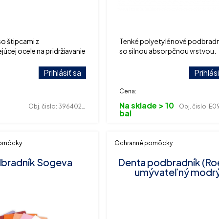
so štipcami z
Tenké polyetylénové podbrad
júcej ocele na pridržiavanie
so silnou absorpčnou vrstvou.
kov, balenie 6 ks
Prihlásiť sa
Prihlás
Cena:
Na sklade > 10
Obj. čislo:
396402497
Obj. čislo:
E0930
bal
pomôcky
Ochranné pomôcky
bradník Sogeva
Denta podbradník (Ro
umývateľný modr