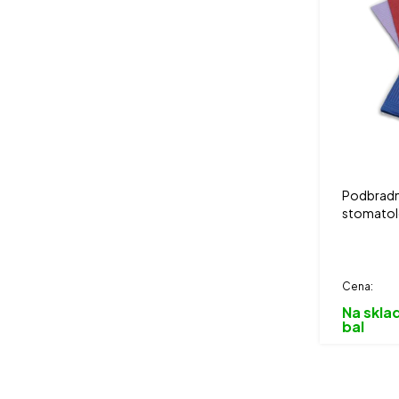
Podbradní
stomatolo
farebné ve
Cena:
Na sklad
bal