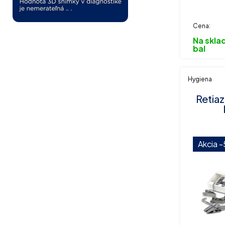
krabiciac
Cena:
Na sklad
bal
Hygiena
Retia
Akcia
-