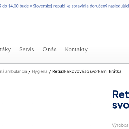
 do 14,00 bude v Slovenskej republike spravidla doručený nasledujúc
etáky
Servis
O nás
Kontakty
ná ambulancia
Hygiena
Retiazka kovová so svorkami, krátka
Ret
svo
Výrobca