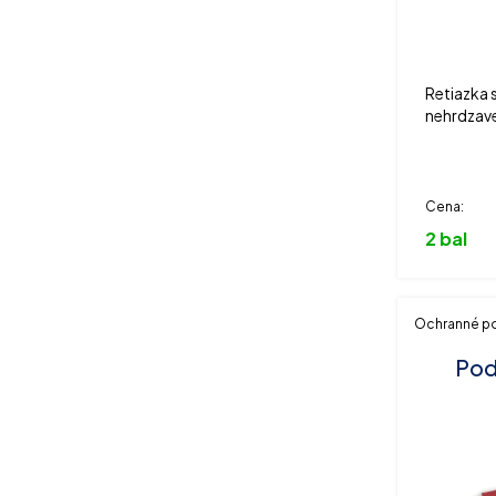
Retiazka 
nehrdzave
podbradní
Cena:
2 bal
Ochranné 
Pod