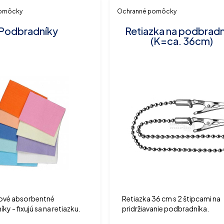
pomôcky
Ochranné pomôcky
Podbradníky
Retiazka na podbradn
(K=ca. 36cm)
vové absorbentné
Retiazka 36 cm s 2 štipcami na
y - fixujú sa na retiazku.
pridržiavanie podbradníka.
3x45 cm. Balené v