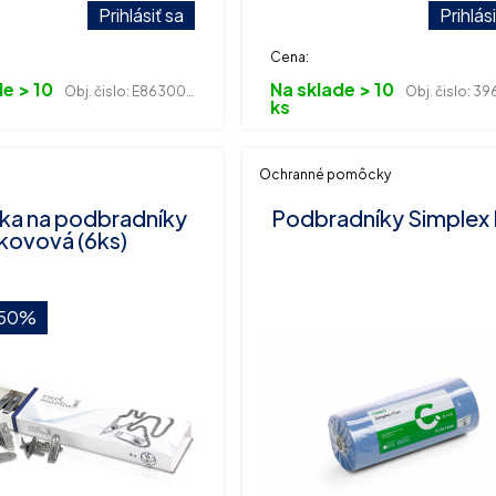
h po 500 ks.
Prihlásiť sa
Prihlás
Cena:
e > 10
Na sklade > 10
Obj. čislo:
E863000015
Obj. čislo:
3964
ks
Ochranné pomôcky
zka na podbradníky
Podbradníky Simplex 
kovová (6ks)
50%