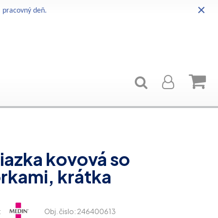
×
i pracovný deň.
iazka kovová so
rkami, krátka
:
Obj. čislo:
246400613