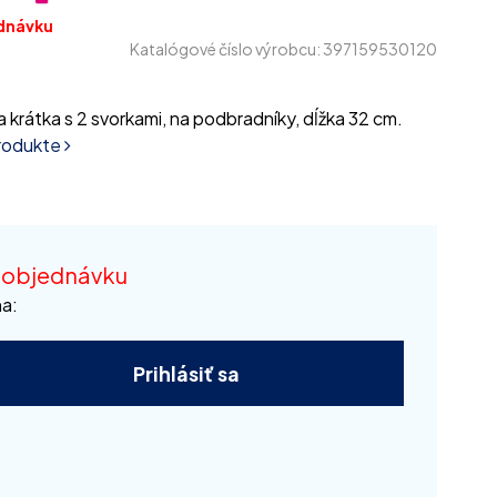
dnávku
Katalógové číslo výrobcu: 397159530120
 krátka s 2 svorkami, na podbradníky, dĺžka 32 cm.
produkte
 objednávku
a:
Prihlásiť sa