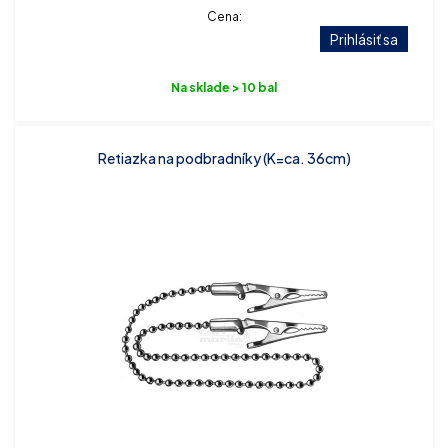
Cena:
Prihlásiť sa
Na sklade > 10 bal
Retiazka na podbradníky (K=ca. 36cm)