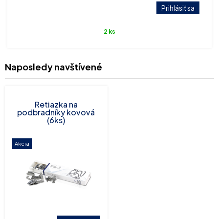
Prihlásiť sa
2 ks
Naposledy navštívené
Retiazka na
podbradníky kovová
(6ks)
Akcia