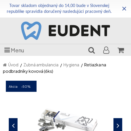
Tovar skladom objednaný do 14,00 bude v Slovenskej
×
republike spravidla doručený nasledujúci pracovný deň.
Menu
Úvod
Zubná ambulancia
Hygiena
Retiazka na
podbradníky kovová (6ks)
Akcia
-50%