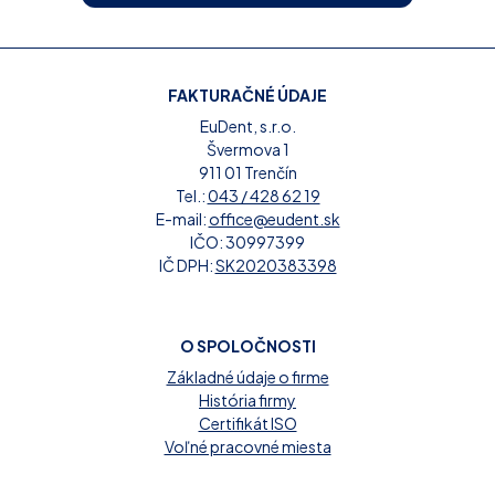
FAKTURAČNÉ ÚDAJE
EuDent, s.r.o.
Švermova 1
911 01 Trenčín
Tel.:
043 / 428 62 19
E-mail:
office@eudent.sk
IČO: 30997399
IČ DPH:
SK2020383398
O SPOLOČNOSTI
Základné údaje o firme
História firmy
Certifikát ISO
Voľné pracovné miesta