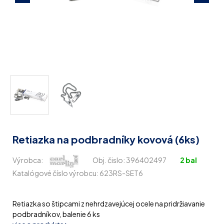
Retiazka na podbradníky kovová (6ks)
Výrobca:
Obj. čislo:
396402497
2 bal
Katalógové číslo výrobcu: 623RS-SET6
Retiazka so štipcami z nehrdzavejúcej ocele na pridržiavanie
podbradníkov, balenie 6 ks