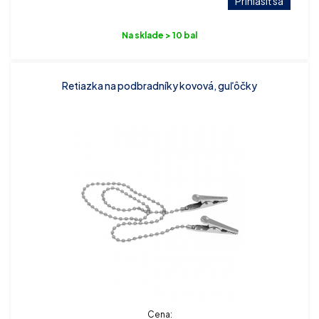
Prihlásiť sa
Na sklade > 10 bal
Retiazka na podbradníky kovová, guľôčky
Cena: